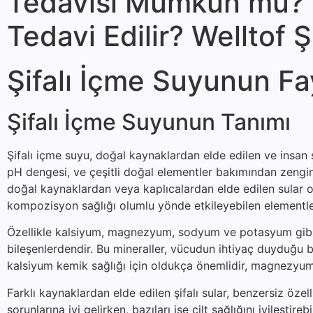
Tedavisi Mümkün mü? Ş
Tedavi Edilir? Welltof 
Şifalı İçme Suyunun Fa
Şifalı İçme Suyunun Tanımı
Şifalı içme suyu, doğal kaynaklardan elde edilen ve insan s
pH dengesi, ve çeşitli doğal elementler bakımından zengin o
doğal kaynaklardan veya kaplıcalardan elde edilen sular ol
kompozisyon sağlığı olumlu yönde etkileyebilen elementler
Özellikle kalsiyum, magnezyum, sodyum ve potasyum gibi min
bileşenlerdendir. Bu mineraller, vücudun ihtiyaç duyduğu bi
kalsiyum kemik sağlığı için oldukça önemlidir, magnezyum 
Farklı kaynaklardan elde edilen şifalı sular, benzersiz özelli
sorunlarına iyi gelirken, bazıları ise cilt sağlığını iyileştire