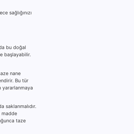
ece sağlığınızı
zda bu doğal
e başlayabilir.
 taze nane
ndirir. Bu tür
an yararlanmaya
da saklanmalıdır.
al madde
duğunca taze