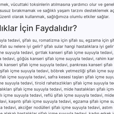
etmek, vücuttaki toksinlerin atılmasına yardımcı olur ve genel
u susuz bırakmamak ve sağlıklı yaşam tarzını desteklemek a
zenli olarak kullanmak, sağlığımıza olumlu etkiler sağlar.
klar İçin Faydalıdır?
la tedavi, şifalı su, romatizma için şifalı su, egzama için şifa
şifalı su nelere iyi gelir? şifalı sular hangi hastalıklara iyi gel
çme suyuyla tedavi, gırtlak kanseri şifalı içme suyuyla tedavi
a tedavi, göğüs kanseri şifalı içme suyuyla tedavi, rahim kan
ik kanseri şifalı içme suyuyla tedavi, pankreas kanseri şifal
 şifalı içme suyuyla tedavi, böbrek yetmezliği şifalı içme suy
falı içme suyuyla tedavi, safra kesesi taşları şifalı içme suy
e suyuyla tedavi, tiroid rahatsızlıkları şifalı içme suyuyla te
ıkları şifalı içme suyuyla tedavi, mide hastalıkları şifalı iç
lı içme suyuyla tedavi, reflü şifalı içme suyuyla tedavi, mide a
edavi, kaşıntı şifalı içme suyuyla tedavi, egzama şifalı içme s
yla tedavi, akciğer nodülleri şifalı içme suyuyla tedavi, astım 
e alakalı hastalıklar şifalı içme suyuyla tedavi, kadın erkek 