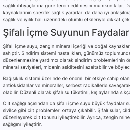
sağlık ihtiyaçlarına göre tercih edilmesini mümkün kılar. Da
kaynaklarının spesifik sağlık yararları da daha iyi anlaşıl
sağlık ve iyilik hali üzerindeki olumlu etkileriyle dikkat ç
Şifalı İçme Suyunun Faydalar
Şifalı içme suyu, zengin mineral içeriği ve doğal kaynakla
sahiptir. Sindirim sistemi hastalıkları, günümüz toplumunda 
düzenlenmesine yardımcı olarak sindirim problemlerinin önl
mineral seviyeleri, midenin asiditesini azaltabilir ve böylec
Bağışıklık sistemi üzerinde de önemli bir etkiye sahip olan 
antioksidanlar ve mineraller, serbest radikallerle savaşa
olabilir. Düzenli olarak şifalı su tüketimi, kış aylarında sıkç
Cilt sağlığı açısından da şifalı içme suyu büyük faydalar s
sivilce gibi cilt problemleri ortaya çıkabilir. Şifalı sular
düzenleyerek cilt tonunu iyileştirebilir. Ayrıca, zengin mine
sağlığını iyileştirir.