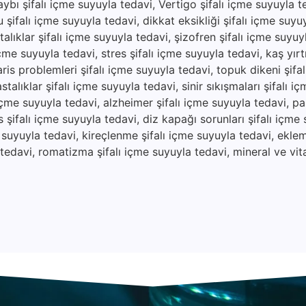
aybı şifalı içme suyuyla tedavi, Vertigo şifalı içme suyuyla 
 şifalı içme suyuyla tedavi, dikkat eksikliği şifalı içme suyu
alıklar şifalı içme suyuyla tedavi, şizofren şifalı içme suyuy
çme suyuyla tedavi, stres şifalı içme suyuyla tedavi, kaş yırtıl
ris problemleri şifalı içme suyuyla tedavi, topuk dikeni şifa
stalıklar şifalı içme suyuyla tedavi, sinir sıkışmaları şifalı i
 içme suyuyla tedavi, alzheimer şifalı içme suyuyla tedavi, pa
 şifalı içme suyuyla tedavi, diz kapağı sorunları şifalı içme 
e suyuyla tedavi, kireçlenme şifalı içme suyuyla tedavi, eklem 
a tedavi, romatizma şifalı içme suyuyla tedavi, mineral ve vit