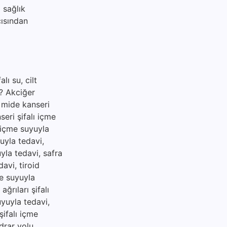
 sağlık
çısından
lı su, cilt
ir? Akciğer
, mide kanseri
seri şifalı içme
ı içme suyuyla
uyla tedavi,
uyla tedavi, safra
davi, tiroid
me suyuyla
ğrıları şifalı
uyuyla tedavi,
şifalı içme
idrar yolu