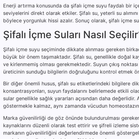
Enerji artırma konusunda da şifalı içme suyu faydalı bir i
seviyelerini direkt olarak etkiler. Şifalı su, yeterli su alımı
böylece yorgunluk hissi azalır. Sonuç olarak, şifalı içme 
Şifalı İçme Suları Nasıl Seçili
Şifalı içme suyu seçiminde dikkate alınması gereken birkaç 
büyük bir önem taşımaktadır. Şifalı su, genellikle doğal k
ve kirlenmemiş olması gerekmektedir. Suyun çıkış noktası h
üreticinin sunduğu bilgilerin doğruluğunu kontrol etmek öne
Bir diğer önemli husus, şifalı su etiketlerindeki bilgilere d
konsantrasyonları, suyun faydalarını belirlemede etkili o
sular genellikle sağlık yararları açısından daha değerlidi
göstermekle kalmaz, aynı zamanda vücudun homeostazına
Marka güvenilirliği de göz önünde bulundurulması gereken b
kaynaklarını düzenli olarak test ettirir ve şifreli izleme sis
markanın güvenilirliğini değerlendirmede önemli göstergele