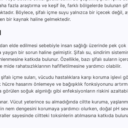
ha fazla araştırma ve keşif ile, farklı bölgelerde bulunan şif
maktadır. Böylece, şifalı içme suyu yalnızca bir içecek değil,
eken bir kaynak haline gelmektedir.
ı
rdan elde edilmesi sebebiyle insan sağlığı üzerinde pek çok
yaygın bir sorun haline gelmiştir. Şifalı su, sindirim sistemi
enmesine katkıda bulunur. Özellikle, bazı şifalı suların içer
e mide rahatsızlıklarının hafifletilmesine yardımcı olabilir.
şifalı içme suları, vücudu hastalıklara karşı koruma işlevi gö
rak hücre hasarını önlemeye ve bağışıklık fonksiyonunu artır
a görülen soğuk algınlığı gibi enfeksiyonların riskini azaltabil
unar. Vücut yeterince su almadığında ciltte kuruma, yaşlanma
, cildin nem dengesini korumaya yardımcı olurken, doğal pH sev
raller sayesinde ciltteki toksinlerin atılmasına katkıda bulun