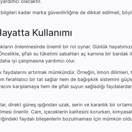
yardımcı olacaktır.
ilgileri kadar marka güvenilirliğine de dikkat edilmeli, böyl
ayatta Kullanımı
zlıkların önlenmesinde önemli bir rol oynar. Günlük hayatımı
celikle, şifalı su tüketimi sabahları aç karnına bir bardak il
daha iyi çalışmasına yardımcı olur.
lık faydalarını artırmak mümkündür. Örneğin, limon dilimleri,
 ferahlatıcı bir tat sağlar hem de bağışıklık sistemini güçle
iyacını karşılamaya hem de şifalı suyun sağladığı faydalard
lar, direkt güneş ışığından uzak, serin ve karanlık bir ortam
ilmesi önerilir. Cam, içeceklerin kalitesini korurken, kimyas
içeriğindeki faydalı bileşenlerin bozulmaması için mümkün ol