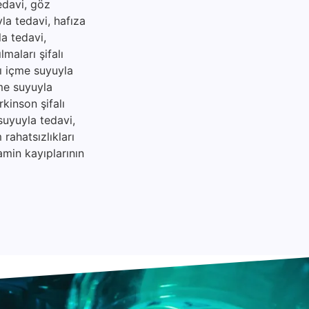
tedavi, göz
yla tedavi, hafıza
la tedavi,
maları şifalı
lı içme suyuyla
çme suyuyla
rkinson şifalı
suyuyla tedavi,
rahatsızlıkları
amin kayıplarının