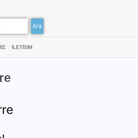
Ara
IZ
ILETISIM
re
rre