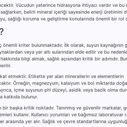
çecektir. Vücudun yeterince hidrasyona ihtiyacı vardır ve bu
nı sağlarken, belirli mineral içeriği sayesinde enerji üretimini 
suyu, sağlığı koruma ve geliştirme konularında önemli bir rol
r?
önemli kriter bulunmaktadır. İlk olarak, suyun kaynağının gü
aynaklardan veya yer altı sularından elde edilir ve bu neden
akkında bilgi almak, sağlık açısından kritik bir adımdır. Bu
rilir.
ikkat etmektir. Etikette yer alan minerallerin ve elementlerin
lacaktır. Örneğin, magnezyum, kalsiyum ve bol miktarda doğa
r. Ayrıca, içme suyunun pH düzeyi, asidik veya bazik olma d
 katkıda bulunur.
ir başka kritik noktadır. Tanınmış ve güvenilir markalar, ge
temleri kullanır. Kullanıcı yorumları ve bağımsız laboratuvar r
r arasında yer alır. Sağlık ve çevre standartlarına uygunlu