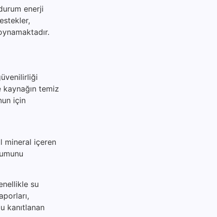
 durum enerji
destekler,
 oynamaktadır.
venilirliği
le kaynağın temiz
nun için
l mineral içeren
urumunu
nellikle su
aporları,
ğu kanıtlanan