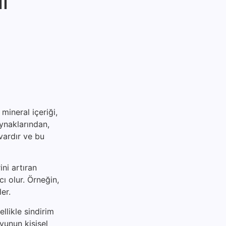
l
mineral içeriği,
aynaklarından,
vardır ve bu
ni artıran
ı olur. Örneğin,
er.
ellikle sindirim
suyunun kişisel