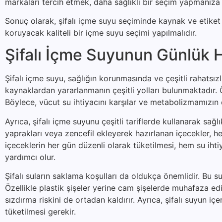
markaları tercih etmek, daha sağlıklı bir seçim yapmanıza 
Sonuç olarak, şifalı içme suyu seçiminde kaynak ve etiket b
koruyacak kaliteli bir içme suyu seçimi yapılmalıdır.
Şifalı İçme Suyunun Günlük H
Şifalı içme suyu, sağlığın korunmasında ve çeşitli rahatsı
kaynaklardan yararlanmanın çeşitli yolları bulunmaktadır. Ön
Böylece, vücut su ihtiyacını karşılar ve metabolizmamızın 
Ayrıca, şifalı içme suyunu çeşitli tariflerde kullanarak sağ
yaprakları veya zencefil ekleyerek hazırlanan içecekler, hem
içeceklerin her gün düzenli olarak tüketilmesi, hem su iht
yardımcı olur.
Şifalı suların saklama koşulları da oldukça önemlidir. Bu su
Özellikle plastik şişeler yerine cam şişelerde muhafaza ed
sızdırma riskini de ortadan kaldırır. Ayrıca, şifalı suyun 
tüketilmesi gerekir.