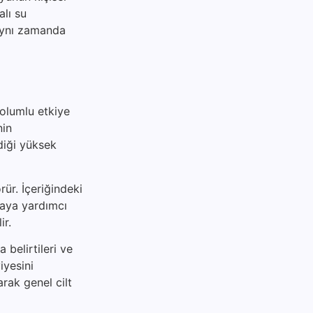
alı su
 aynı zamanda
 olumlu etkiye
nin
diği yüksek
rür. İçeriğindeki
maya yardımcı
ir.
 belirtileri ve
iyesini
arak genel cilt