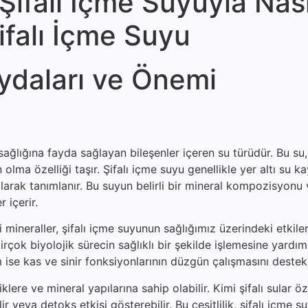
ifalı İçme Suyuyla Nası
Şifalı İçme Suyu
ydaları ve Önemi
ağlığına fayda sağlayan bileşenler içeren su türüdür. Bu su, 
lma özelliği taşır. Şifalı içme suyu genellikle yer altı su k
arak tanımlanır. Bu suyun belirli bir mineral kompozisyonu 
 içerir.
eraller, şifalı içme suyunun sağlığımız üzerindeki etkileri
rçok biyolojik sürecin sağlıklı bir şekilde işlemesine yardımc
ise kas ve sinir fonksiyonlarının düzgün çalışmasını destekl
klere ve mineral yapılarına sahip olabilir. Kimi şifalı sular öz
bilir veya detoks etkisi gösterebilir. Bu çeşitlilik, şifalı içme 