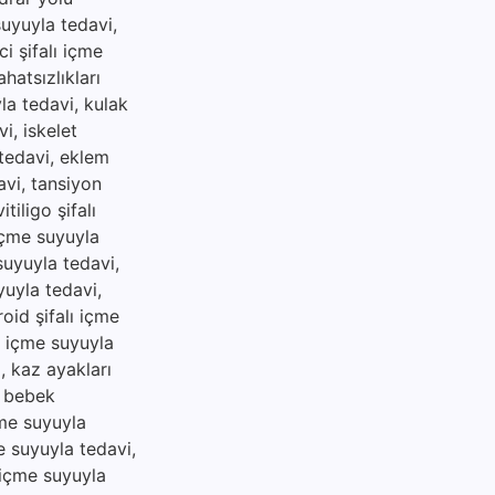
suyuyla tedavi,
i şifalı içme
hatsızlıkları
yla tedavi, kulak
i, iskelet
 tedavi, eklem
avi, tansiyon
tiligo şifalı
 içme suyuyla
 suyuyla tedavi,
yuyla tedavi,
roid şifalı içme
lı içme suyuyla
i, kaz ayakları
, bebek
çme suyuyla
me suyuyla tedavi,
ı içme suyuyla