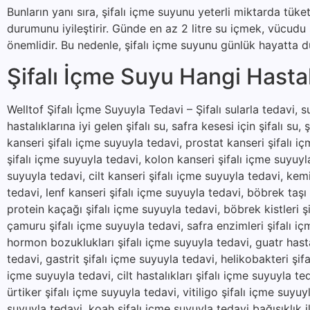
Bunların yanı sıra, şifalı içme suyunu yeterli miktarda tük
durumunu iyileştirir. Günde en az 2 litre su içmek, vücud
önemlidir. Bu nedenle, şifalı içme suyunu günlük hayatta dü
Şifalı İçme Suyu Hangi Hastalı
Welltof Şifalı İçme Suyuyla Tedavi – Şifalı sularla tedavi, suy
hastalıklarına iyi gelen şifalı su, safra kesesi için şifalı su, 
kanseri şifalı içme suyuyla tedavi, prostat kanseri şifalı i
şifalı içme suyuyla tedavi, kolon kanseri şifalı içme suyuyl
suyuyla tedavi, cilt kanseri şifalı içme suyuyla tedavi, kem
tedavi, lenf kanseri şifalı içme suyuyla tedavi, böbrek taşı
protein kaçağı şifalı içme suyuyla tedavi, böbrek kistleri şi
çamuru şifalı içme suyuyla tedavi, safra enzimleri şifalı içm
hormon bozuklukları şifalı içme suyuyla tedavi, guatr hastal
tedavi, gastrit şifalı içme suyuyla tedavi, helikobakteri şifa
içme suyuyla tedavi, cilt hastalıkları şifalı içme suyuyla t
ürtiker şifalı içme suyuyla tedavi, vitiligo şifalı içme suyu
suyuyla tedavi, koah şifalı içme suyuyla tedavi bağışıklık il