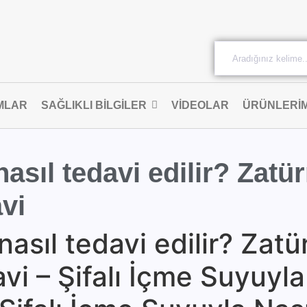
MLAR
SAĞLIKLI BILGILER
VIDEOLAR
ÜRÜNLERIM
asıl tedavi edilir? Zatür
avi
asıl tedavi edilir? Zatü
avi – Şifalı İçme Suyuyla