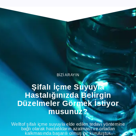
BİZİ ARAYIN
Şifalı İçme Suyuyla
Hastalığınızda Belirgin
Düzelmeler Görmek İstiyor
musunuz?
Welltof şifalı içme suyuyla elde edilen tedavi yöntemine
bağlı olarak hastalıkların azalması ve ortadan
kalkmasında başarılı olmuş bir kuruluştur.