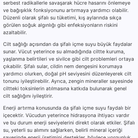
serbest radikallerle savaşarak hücre hasarını önlemeye
ve bağışıklık fonksiyonunu artırmaya yardımcı olabilir.
Düzenli olarak şifalı su tüketimi, kış aylarında sıkça
görülen soğuk algınlığı gibi enfeksiyonların riskini
azaltabilir.
Cilt sağlığı açısından da şifalı içme suyu büyük faydalar
sunar. Vücut yeterince su almadığında ciltte kuruma,
yaşlanma belirtileri ve sivilce gibi cilt problemleri ortaya
çıkabilir. Şifalı sular, cildin nem dengesini korumaya
yardımcı olurken, doğal pH seviyesini düzenleyerek cilt
tonunu iyileştirebilir. Ayrıca, zengin mineraller sayesinde
ciltteki toksinlerin atılmasına katkıda bulunarak genel
cilt sağlığını iyileştirir.
Enerji artırma konusunda da şifalı içme suyu faydalı bir
içecektir. Vücudun yeterince hidrasyona ihtiyacı vardır
ve bu durum enerji seviyelerini direkt olarak etkiler. Şifalı
su, yeterli su alımını sağlarken, belirli mineral içeriği
sayesinde enerji üretimini destekler, böylece yorgunluk