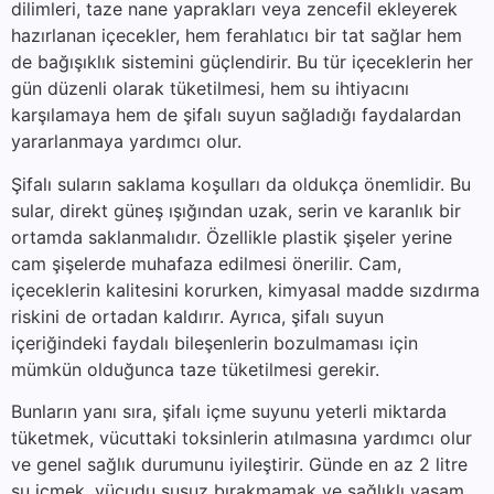
dilimleri, taze nane yaprakları veya zencefil ekleyerek
hazırlanan içecekler, hem ferahlatıcı bir tat sağlar hem
de bağışıklık sistemini güçlendirir. Bu tür içeceklerin her
gün düzenli olarak tüketilmesi, hem su ihtiyacını
karşılamaya hem de şifalı suyun sağladığı faydalardan
yararlanmaya yardımcı olur.
Şifalı suların saklama koşulları da oldukça önemlidir. Bu
sular, direkt güneş ışığından uzak, serin ve karanlık bir
ortamda saklanmalıdır. Özellikle plastik şişeler yerine
cam şişelerde muhafaza edilmesi önerilir. Cam,
içeceklerin kalitesini korurken, kimyasal madde sızdırma
riskini de ortadan kaldırır. Ayrıca, şifalı suyun
içeriğindeki faydalı bileşenlerin bozulmaması için
mümkün olduğunca taze tüketilmesi gerekir.
Bunların yanı sıra, şifalı içme suyunu yeterli miktarda
tüketmek, vücuttaki toksinlerin atılmasına yardımcı olur
ve genel sağlık durumunu iyileştirir. Günde en az 2 litre
su içmek, vücudu susuz bırakmamak ve sağlıklı yaşam