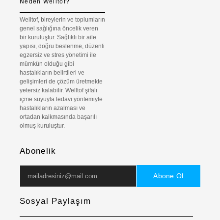
Neden Welltof?
Welltof, bireylerin ve toplumların
genel sağlığına öncelik veren
bir kuruluştur. Sağlıklı bir aile
yapısı, doğru beslenme, düzenli
egzersiz ve stres yönetimi ile
mümkün olduğu gibi
hastalıkların belirtileri ve
gelişimleri de çözüm üretmekte
yetersiz kalabilir. Welltof şifalı
içme suyuyla tedavi yöntemiyle
hastalıkların azalması ve
ortadan kalkmasında başarılı
olmuş kuruluştur.
Abonelik
Abone Ol
Sosyal Paylaşım