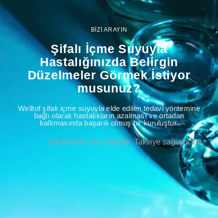
BİZİ ARAYIN
Şifalı İçme Suyuyla
Hastalığınızda Belirgin
Düzelmeler Görmek İstiyor
musunuz?
Welltof şifalı içme suyuyla elde edilen tedavi yöntemine
bağlı olarak hastalıkların azalması ve ortadan
kalkmasında başarılı olmuş bir kuruluştur.
Ürünlerimiz İlaç Değildir. Takviye sağlayıcıdır.