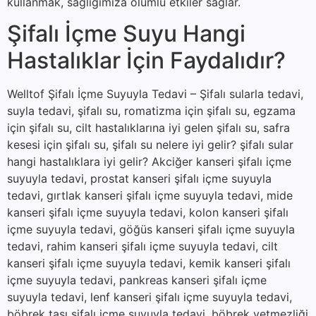
kullanmak, sağlığımıza olumlu etkiler sağlar.
Şifalı İçme Suyu Hangi
Hastalıklar İçin Faydalıdır?
Welltof Şifalı İçme Suyuyla Tedavi – Şifalı sularla tedavi,
suyla tedavi, şifalı su, romatizma için şifalı su, egzama
için şifalı su, cilt hastalıklarına iyi gelen şifalı su, safra
kesesi için şifalı su, şifalı su nelere iyi gelir? şifalı sular
hangi hastalıklara iyi gelir? Akciğer kanseri şifalı içme
suyuyla tedavi, prostat kanseri şifalı içme suyuyla
tedavi, gırtlak kanseri şifalı içme suyuyla tedavi, mide
kanseri şifalı içme suyuyla tedavi, kolon kanseri şifalı
içme suyuyla tedavi, göğüs kanseri şifalı içme suyuyla
tedavi, rahim kanseri şifalı içme suyuyla tedavi, cilt
kanseri şifalı içme suyuyla tedavi, kemik kanseri şifalı
içme suyuyla tedavi, pankreas kanseri şifalı içme
suyuyla tedavi, lenf kanseri şifalı içme suyuyla tedavi,
böbrek taşı şifalı içme suyuyla tedavi, böbrek yetmezliği