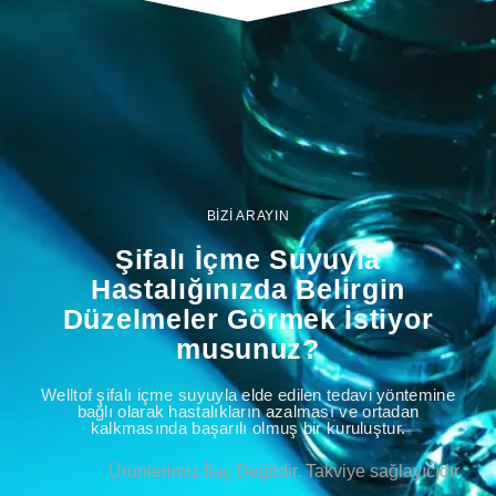
BİZİ ARAYIN
Şifalı İçme Suyuyla
Hastalığınızda Belirgin
Düzelmeler Görmek İstiyor
musunuz?
Welltof şifalı içme suyuyla elde edilen tedavi yöntemine
bağlı olarak hastalıkların azalması ve ortadan
kalkmasında başarılı olmuş bir kuruluştur.
Ürünlerimiz İlaç Değildir. Takviye sağlayıcıdır.