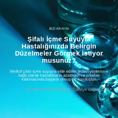
BİZİ ARAYIN
Şifalı İçme Suyuyla
Hastalığınızda Belirgin
Düzelmeler Görmek İstiyor
musunuz?
Welltof şifalı içme suyuyla elde edilen tedavi yöntemine
bağlı olarak hastalıkların azalması ve ortadan
kalkmasında başarılı olmuş bir kuruluştur.
Ürünlerimiz İlaç Değildir. Takviye sağlayıcıdır.