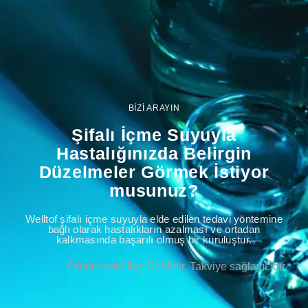
BİZİ ARAYIN
Şifalı İçme Suyuyla
Hastalığınızda Belirgin
Düzelmeler Görmek İstiyor
musunuz?
Welltof şifalı içme suyuyla elde edilen tedavi yöntemine
bağlı olarak hastalıkların azalması ve ortadan
kalkmasında başarılı olmuş bir kuruluştur.
Ürünlerimiz İlaç Değildir. Takviye sağlayıcıdır.