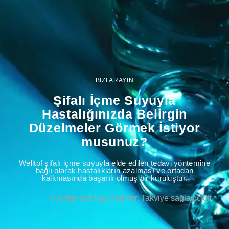
BİZİ ARAYIN
Şifalı İçme Suyuyla
Hastalığınızda Belirgin
Düzelmeler Görmek İstiyor
musunuz?
Welltof şifalı içme suyuyla elde edilen tedavi yöntemine
bağlı olarak hastalıkların azalması ve ortadan
kalkmasında başarılı olmuş bir kuruluştur.
Ürünlerimiz İlaç Değildir. Takviye sağlayıcıdır.