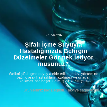
BİZİ ARAYIN
Şifalı İçme Suyuyla
Hastalığınızda Belirgin
Düzelmeler Görmek İstiyor
musunuz?
Welltof şifalı içme suyuyla elde edilen tedavi yöntemine
bağlı olarak hastalıkların azalması ve ortadan
kalkmasında başarılı olmuş bir kuruluştur.
Ürünlerimiz İlaç Değildir. Takviye sağlayıcıdır.