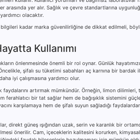
r arasında yer alır. Sağlık ve çevre standartlarına uygunlu
yardımcı olacaktır.
ilgileri kadar marka güvenilirliğine de dikkat edilmeli, böyl
ayatta Kullanımı
zlıkların önlenmesinde önemli bir rol oynar. Günlük hayatımı
celikle, şifalı su tüketimi sabahları aç karnına bir bardak il
daha iyi çalışmasına yardımcı olur.
lık faydalarını artırmak mümkündür. Örneğin, limon dilimleri,
 ferahlatıcı bir tat sağlar hem de bağışıklık sistemini güçle
iyacını karşılamaya hem de şifalı suyun sağladığı faydalard
lar, direkt güneş ışığından uzak, serin ve karanlık bir ortam
ilmesi önerilir. Cam, içeceklerin kalitesini korurken, kimyas
içeriğindeki faydalı bileşenlerin bozulmaması için mümkün ol