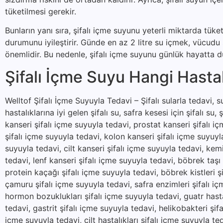
tüketilmesi gerekir.
Bunların yanı sıra, şifalı içme suyunu yeterli miktarda tük
durumunu iyileştirir. Günde en az 2 litre su içmek, vücud
önemlidir. Bu nedenle, şifalı içme suyunu günlük hayatta dü
Şifalı İçme Suyu Hangi Hastalı
Welltof Şifalı İçme Suyuyla Tedavi – Şifalı sularla tedavi, suy
hastalıklarına iyi gelen şifalı su, safra kesesi için şifalı su, 
kanseri şifalı içme suyuyla tedavi, prostat kanseri şifalı i
şifalı içme suyuyla tedavi, kolon kanseri şifalı içme suyuyl
suyuyla tedavi, cilt kanseri şifalı içme suyuyla tedavi, kem
tedavi, lenf kanseri şifalı içme suyuyla tedavi, böbrek taşı
protein kaçağı şifalı içme suyuyla tedavi, böbrek kistleri şi
çamuru şifalı içme suyuyla tedavi, safra enzimleri şifalı içm
hormon bozuklukları şifalı içme suyuyla tedavi, guatr hastal
tedavi, gastrit şifalı içme suyuyla tedavi, helikobakteri şifa
içme suyuyla tedavi, cilt hastalıkları şifalı içme suyuyla t