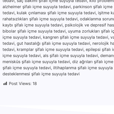
tedavi, saç bakımı şifalı içme suyuyla tedavi, kilo problemle
alzheimer şifalı içme suyuyla tedavi, parkinson şifalı içme
tedavi, kulak çınlaması şifalı içme suyuyla tedavi, işitme k
rahatsızlıkları şifalı içme suyuyla tedavi, odaklanma sorunu
kaybı şifalı içme suyuyla tedavi, psikolojik ve depresif hast
bibolar şifalı içme suyuyla tedavi, uyuma zorlukları şifalı i
içme suyuyla tedavi, kangren şifalı içme suyuyla tedavi, va
tedavi, gut hastalığı şifalı içme suyuyla tedavi, nerolojik ha
tedavi, kramplar şifalı içme suyuyla tedavi, epilepsi şifalı
içme suyuyla tedavi, als şifalı içme suyuyla tedavi, demans
menisküs şifalı içme suyuyla tedavi, diz ağrıları şifalı içm
şifalı içme suyuyla tedavi, iltihaplanma şifalı içme suyuyl
desteklenmesi şifalı içme suyuyla tedavi
Post Views:
18