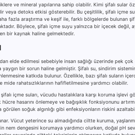
klere ve mineral yapılarına sahip olabilir. Kimi şifalı sular öz
bilir veya detoks etkisi gösterebilir. Bu çeşitlilik, şifalı içme 
ha fazla araştırma ve keşif ile, farklı bölgelerde bulunan şif
maktadır. Böylece, şifalı içme suyu yalnızca bir içecek değil,
eken bir kaynak haline gelmektedir.
ı
rdan elde edilmesi sebebiyle insan sağlığı üzerinde pek çok
yaygın bir sorun haline gelmiştir. Şifalı su, sindirim sistemi
enmesine katkıda bulunur. Özellikle, bazı şifalı suların içer
e mide rahatsızlıklarının hafifletilmesine yardımcı olabilir.
şifalı içme suları, vücudu hastalıklara karşı koruma işlevi gö
rak hücre hasarını önlemeye ve bağışıklık fonksiyonunu artır
a görülen soğuk algınlığı gibi enfeksiyonların riskini azaltabil
unar. Vücut yeterince su almadığında ciltte kuruma, yaşlanma
, cildin nem dengesini korumaya yardımcı olurken, doğal pH sev
raller sayesinde ciltteki toksinlerin atılmasına katkıda bulun