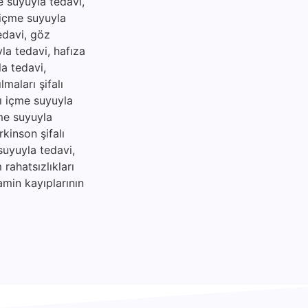
me suyuyla tedavi,
ı içme suyuyla
tedavi, göz
yla tedavi, hafıza
la tedavi,
maları şifalı
lı içme suyuyla
çme suyuyla
rkinson şifalı
suyuyla tedavi,
rahatsızlıkları
amin kayıplarının