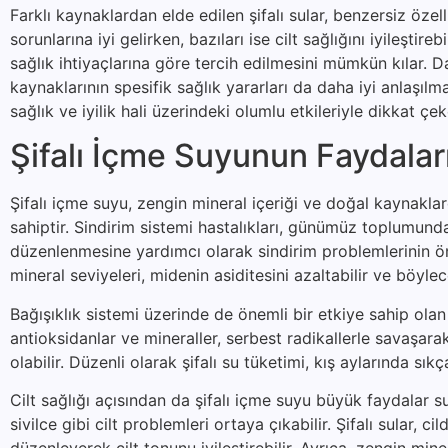
Farklı kaynaklardan elde edilen şifalı sular, benzersiz özelli
sorunlarına iyi gelirken, bazıları ise cilt sağlığını iyileştire
sağlık ihtiyaçlarına göre tercih edilmesini mümkün kılar. Da
kaynaklarının spesifik sağlık yararları da daha iyi anlaşıl
sağlık ve iyilik hali üzerindeki olumlu etkileriyle dikkat ç
Şifalı İçme Suyunun Faydalar
Şifalı içme suyu, zengin mineral içeriği ve doğal kaynakla
sahiptir. Sindirim sistemi hastalıkları, günümüz toplumunda 
düzenlenmesine yardımcı olarak sindirim problemlerinin önl
mineral seviyeleri, midenin asiditesini azaltabilir ve böylec
Bağışıklık sistemi üzerinde de önemli bir etkiye sahip olan 
antioksidanlar ve mineraller, serbest radikallerle savaşa
olabilir. Düzenli olarak şifalı su tüketimi, kış aylarında sıkç
Cilt sağlığı açısından da şifalı içme suyu büyük faydalar s
sivilce gibi cilt problemleri ortaya çıkabilir. Şifalı sular
düzenleyerek cilt tonunu iyileştirebilir. Ayrıca, zengin mine