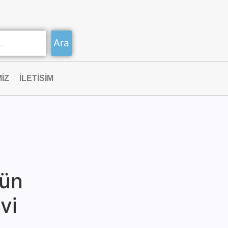
Ara
IZ
ILETISIM
kün
vi