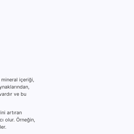
mineral içeriği,
aynaklarından,
vardır ve bu
ni artıran
ı olur. Örneğin,
er.