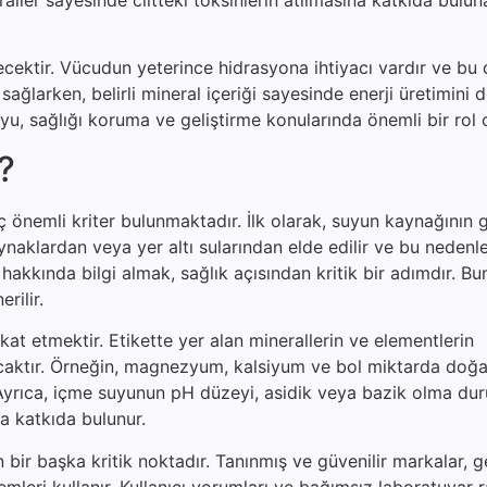
çecektir. Vücudun yeterince hidrasyona ihtiyacı vardır ve bu
nı sağlarken, belirli mineral içeriği sayesinde enerji üretimini 
suyu, sağlığı koruma ve geliştirme konularında önemli bir rol
r?
önemli kriter bulunmaktadır. İlk olarak, suyun kaynağının gü
aynaklardan veya yer altı sularından elde edilir ve bu neden
akkında bilgi almak, sağlık açısından kritik bir adımdır. Bu
rilir.
ikkat etmektir. Etikette yer alan minerallerin ve elementlerin
lacaktır. Örneğin, magnezyum, kalsiyum ve bol miktarda doğa
r. Ayrıca, içme suyunun pH düzeyi, asidik veya bazik olma d
 katkıda bulunur.
ir başka kritik noktadır. Tanınmış ve güvenilir markalar, ge
temleri kullanır. Kullanıcı yorumları ve bağımsız laboratuvar r