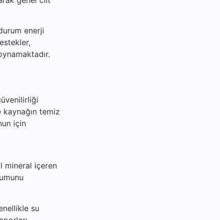
 durum enerji
destekler,
 oynamaktadır.
venilirliği
le kaynağın temiz
nun için
l mineral içeren
urumunu
nellikle su
aporları,