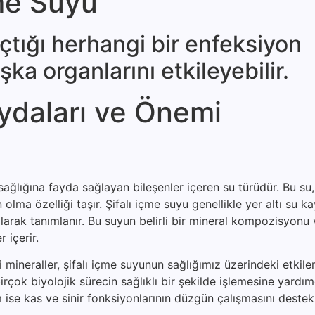
çme Suyu
çtığı herhangi bir enfeksiyon
a or­ganlarını etkileyebilir.
ydaları ve Önemi
ağlığına fayda sağlayan bileşenler içeren su türüdür. Bu su, 
lma özelliği taşır. Şifalı içme suyu genellikle yer altı su k
arak tanımlanır. Bu suyun belirli bir mineral kompozisyonu 
 içerir.
eraller, şifalı içme suyunun sağlığımız üzerindeki etkileri
rçok biyolojik sürecin sağlıklı bir şekilde işlemesine yardımc
ise kas ve sinir fonksiyonlarının düzgün çalışmasını destekl