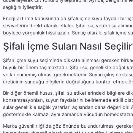
sağlığını iyileştirir.
Enerji artırma konusunda da şifalı içme suyu faydalı bir i
seviyelerini direkt olarak etkiler. Şifalı su, yeterli su alımı
böylece yorgunluk hissi azalır. Sonuç olarak, şifalı içme 
Şifalı İçme Suları Nasıl Seçili
Şifalı içme suyu seçiminde dikkate alınması gereken birkaç 
büyük bir önem taşımaktadır. Şifalı su, genellikle doğal k
ve kirlenmemiş olması gerekmektedir. Suyun çıkış noktası h
üreticinin sunduğu bilgilerin doğruluğunu kontrol etmek öne
Bir diğer önemli husus, şifalı su etiketlerindeki bilgilere d
konsantrasyonları, suyun faydalarını belirlemede etkili o
sular genellikle sağlık yararları açısından daha değerlidi
göstermekle kalmaz, aynı zamanda vücudun homeostazına
Marka güvenilirliği de göz önünde bulundurulması gereken b
kaynaklarını düzenli olarak test ettirir ve şifreli izleme sis