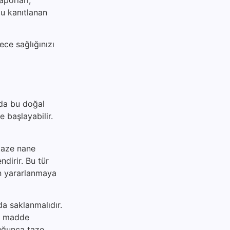
ğu kanıtlanan
ece sağlığınızı
zda bu doğal
e başlayabilir.
 taze nane
ndirir. Bu tür
an yararlanmaya
da saklanmalıdır.
al madde
duğunca taze