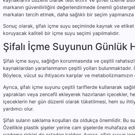
markanın güvenilirliğini değerlendirmede önemli göstergele
markaları tercih etmek, daha sağlıklı bir seçim yapmanıza 
Sonuç olarak, şifalı içme suyu seçiminde kaynak ve etiket b
koruyacak kaliteli bir içme suyu seçimi yapılmalıdır.
Şifalı İçme Suyunun Günlük H
Şifalı içme suyu, sağlığın korunmasında ve çeşitli rahatsı
kaynaklardan yararlanmanın çeşitli yolları bulunmaktadır. Ön
Böylece, vücut su ihtiyacını karşılar ve metabolizmamızın 
Ayrıca, şifalı içme suyunu çeşitli tariflerde kullanarak sağ
yaprakları veya zencefil ekleyerek hazırlanan içecekler, hem
içeceklerin her gün düzenli olarak tüketilmesi, hem su iht
yardımcı olur.
Şifalı suların saklama koşulları da oldukça önemlidir. Bu su
Özellikle plastik şişeler yerine cam şişelerde muhafaza ed
sızdırma riskini de ortadan kaldırır. Ayrıca, şifalı suyun 