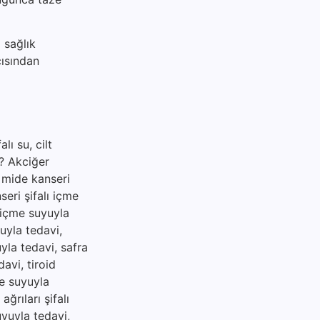
 sağlık
çısından
lı su, cilt
ir? Akciğer
, mide kanseri
seri şifalı içme
ı içme suyuyla
uyla tedavi,
uyla tedavi, safra
davi, tiroid
me suyuyla
ğrıları şifalı
uyuyla tedavi,