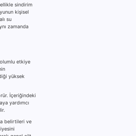
ellikle sindirim
suyunun kişisel
alı su
 aynı zamanda
 olumlu etkiye
nin
diği yüksek
rür. İçeriğindeki
maya yardımcı
ir.
 belirtileri ve
iyesini
arak genel cilt