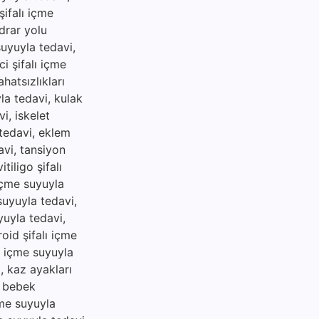
şifalı içme
idrar yolu
suyuyla tedavi,
i şifalı içme
hatsızlıkları
yla tedavi, kulak
i, iskelet
 tedavi, eklem
avi, tansiyon
tiligo şifalı
 içme suyuyla
 suyuyla tedavi,
yuyla tedavi,
roid şifalı içme
lı içme suyuyla
i, kaz ayakları
, bebek
çme suyuyla