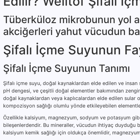
Edilir? Welltof Şifalı İ
Tüberküloz mik­robunun yol a
akciğerleri yahut vücudun başk
Şifalı İçme Suyunun Fa
Şifalı İçme Suyunun Tanımı
Şifalı içme suyu, doğal kaynaklardan elde edilen ve insan s
pH dengesi, ve çeşitli doğal elementler bakımından zengin o
doğal kaynaklardan veya kaplıcalardan elde edilen sular ol
kompozisyon sağlığı olumlu yönde etkileyebilen elementler
Özellikle kalsiyum, magnezyum, sodyum ve potasyum gibi min
bileşenlerdendir. Bu mineraller, vücudun ihtiyaç duyduğu bi
kalsiyum kemik sağlığı için oldukça önemlidir, magnezyum 