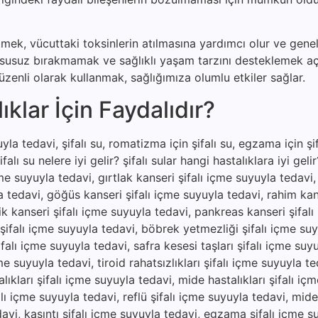
etmek, vücuttaki toksinlerin atılmasına yardımcı olur ve genel
u susuz bırakmamak ve sağlıklı yaşam tarzını desteklemek a
zenli olarak kullanmak, sağlığımıza olumlu etkiler sağlar.
klar İçin Faydalıdır?
la tedavi, şifalı su, romatizma için şifalı su, egzama için şifa
şifalı su nelere iyi gelir? şifalı sular hangi hastalıklara iyi gel
çme suyuyla tedavi, gırtlak kanseri şifalı içme suyuyla tedavi
a tedavi, göğüs kanseri şifalı içme suyuyla tedavi, rahim kan
ik kanseri şifalı içme suyuyla tedavi, pankreas kanseri şifal
 şifalı içme suyuyla tedavi, böbrek yetmezliği şifalı içme suy
falı içme suyuyla tedavi, safra kesesi taşları şifalı içme suy
e suyuyla tedavi, tiroid rahatsızlıkları şifalı içme suyuyla te
ıkları şifalı içme suyuyla tedavi, mide hastalıkları şifalı iç
lı içme suyuyla tedavi, reflü şifalı içme suyuyla tedavi, mide a
edavi, kaşıntı şifalı içme suyuyla tedavi, egzama şifalı içme s