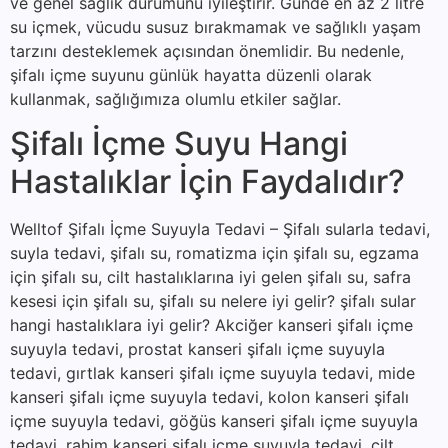
ve genel sağlık durumunu iyileştirir. Günde en az 2 litre
su içmek, vücudu susuz bırakmamak ve sağlıklı yaşam
tarzını desteklemek açısından önemlidir. Bu nedenle,
şifalı içme suyunu günlük hayatta düzenli olarak
kullanmak, sağlığımıza olumlu etkiler sağlar.
Şifalı İçme Suyu Hangi
Hastalıklar İçin Faydalıdır?
Welltof Şifalı İçme Suyuyla Tedavi – Şifalı sularla tedavi,
suyla tedavi, şifalı su, romatizma için şifalı su, egzama
için şifalı su, cilt hastalıklarına iyi gelen şifalı su, safra
kesesi için şifalı su, şifalı su nelere iyi gelir? şifalı sular
hangi hastalıklara iyi gelir? Akciğer kanseri şifalı içme
suyuyla tedavi, prostat kanseri şifalı içme suyuyla
tedavi, gırtlak kanseri şifalı içme suyuyla tedavi, mide
kanseri şifalı içme suyuyla tedavi, kolon kanseri şifalı
içme suyuyla tedavi, göğüs kanseri şifalı içme suyuyla
tedavi, rahim kanseri şifalı içme suyuyla tedavi, cilt