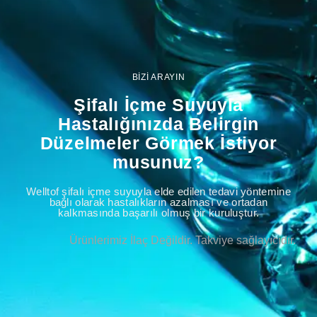
BİZİ ARAYIN
Şifalı İçme Suyuyla
Hastalığınızda Belirgin
Düzelmeler Görmek İstiyor
musunuz?
Welltof şifalı içme suyuyla elde edilen tedavi yöntemine
bağlı olarak hastalıkların azalması ve ortadan
kalkmasında başarılı olmuş bir kuruluştur.
Ürünlerimiz İlaç Değildir. Takviye sağlayıcıdır.