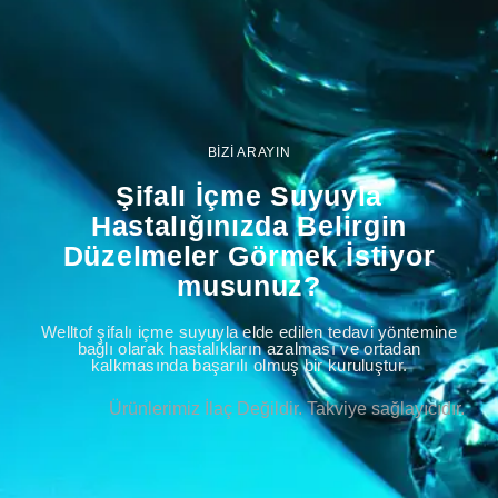
BİZİ ARAYIN
Şifalı İçme Suyuyla
Hastalığınızda Belirgin
Düzelmeler Görmek İstiyor
musunuz?
Welltof şifalı içme suyuyla elde edilen tedavi yöntemine
bağlı olarak hastalıkların azalması ve ortadan
kalkmasında başarılı olmuş bir kuruluştur.
Ürünlerimiz İlaç Değildir. Takviye sağlayıcıdır.