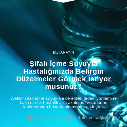
BİZİ ARAYIN
Şifalı İçme Suyuyla
Hastalığınızda Belirgin
Düzelmeler Görmek İstiyor
musunuz?
Welltof şifalı içme suyuyla elde edilen tedavi yöntemine
bağlı olarak hastalıkların azalması ve ortadan
kalkmasında başarılı olmuş bir kuruluştur.
Ürünlerimiz İlaç Değildir. Takviye sağlayıcıdır.