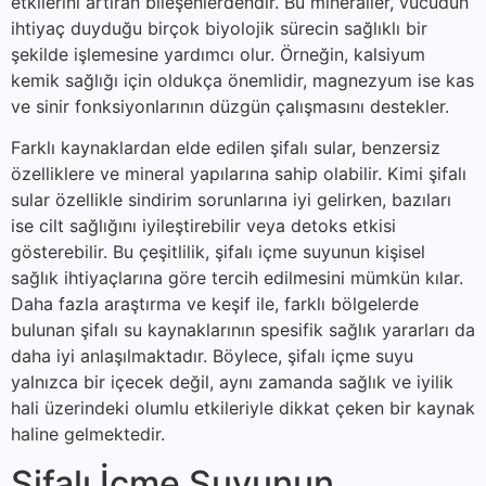
etkilerini artıran bileşenlerdendir. Bu mineraller, vücudun
ihtiyaç duyduğu birçok biyolojik sürecin sağlıklı bir
şekilde işlemesine yardımcı olur. Örneğin, kalsiyum
kemik sağlığı için oldukça önemlidir, magnezyum ise kas
ve sinir fonksiyonlarının düzgün çalışmasını destekler.
Farklı kaynaklardan elde edilen şifalı sular, benzersiz
özelliklere ve mineral yapılarına sahip olabilir. Kimi şifalı
sular özellikle sindirim sorunlarına iyi gelirken, bazıları
ise cilt sağlığını iyileştirebilir veya detoks etkisi
gösterebilir. Bu çeşitlilik, şifalı içme suyunun kişisel
sağlık ihtiyaçlarına göre tercih edilmesini mümkün kılar.
Daha fazla araştırma ve keşif ile, farklı bölgelerde
bulunan şifalı su kaynaklarının spesifik sağlık yararları da
daha iyi anlaşılmaktadır. Böylece, şifalı içme suyu
yalnızca bir içecek değil, aynı zamanda sağlık ve iyilik
hali üzerindeki olumlu etkileriyle dikkat çeken bir kaynak
haline gelmektedir.
Şifalı İçme Suyunun