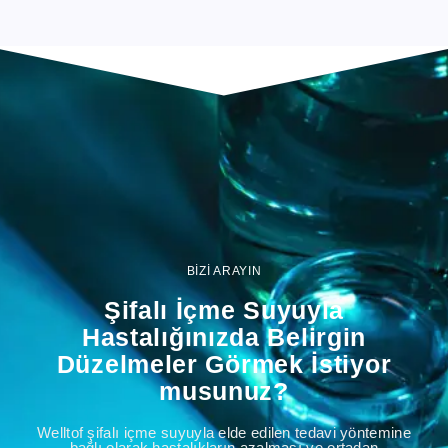
BİZİ ARAYIN
Şifalı İçme Suyuyla
Hastalığınızda Belirgin
Düzelmeler Görmek İstiyor
musunuz?
Welltof şifalı içme suyuyla elde edilen tedavi yöntemine
bağlı olarak hastalıkların azalması ve ortadan