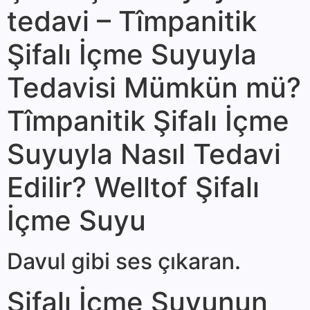
tedavi – Tîmpanitik
Şifalı İçme Suyuyla
Tedavisi Mümkün mü?
Tîmpanitik Şifalı İçme
Suyuyla Nasıl Tedavi
Edilir? Welltof Şifalı
İçme Suyu
Davul gibi ses çı­karan.
Şifalı İçme Suyunun