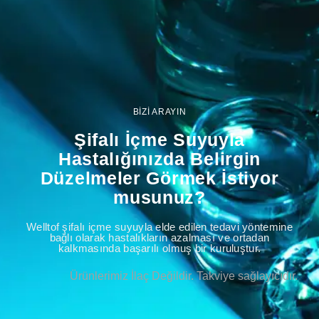
BİZİ ARAYIN
Şifalı İçme Suyuyla
Hastalığınızda Belirgin
Düzelmeler Görmek İstiyor
musunuz?
Welltof şifalı içme suyuyla elde edilen tedavi yöntemine
bağlı olarak hastalıkların azalması ve ortadan
kalkmasında başarılı olmuş bir kuruluştur.
Ürünlerimiz İlaç Değildir. Takviye sağlayıcıdır.