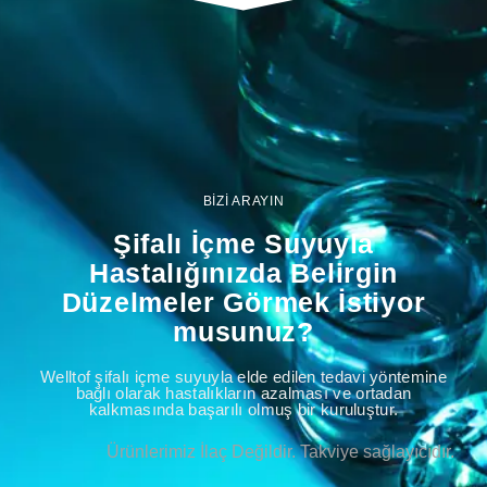
BİZİ ARAYIN
Şifalı İçme Suyuyla
Hastalığınızda Belirgin
Düzelmeler Görmek İstiyor
musunuz?
Welltof şifalı içme suyuyla elde edilen tedavi yöntemine
bağlı olarak hastalıkların azalması ve ortadan
kalkmasında başarılı olmuş bir kuruluştur.
Ürünlerimiz İlaç Değildir. Takviye sağlayıcıdır.