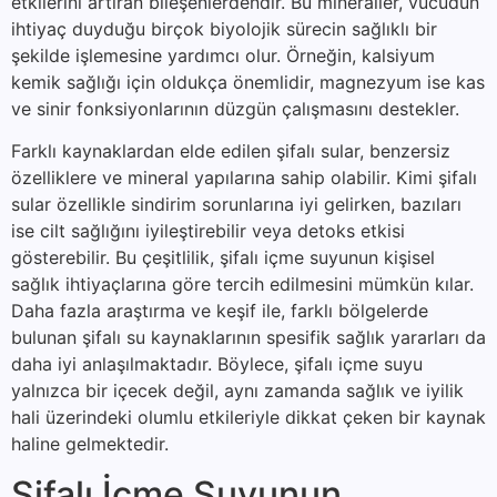
etkilerini artıran bileşenlerdendir. Bu mineraller, vücudun
ihtiyaç duyduğu birçok biyolojik sürecin sağlıklı bir
şekilde işlemesine yardımcı olur. Örneğin, kalsiyum
kemik sağlığı için oldukça önemlidir, magnezyum ise kas
ve sinir fonksiyonlarının düzgün çalışmasını destekler.
Farklı kaynaklardan elde edilen şifalı sular, benzersiz
özelliklere ve mineral yapılarına sahip olabilir. Kimi şifalı
sular özellikle sindirim sorunlarına iyi gelirken, bazıları
ise cilt sağlığını iyileştirebilir veya detoks etkisi
gösterebilir. Bu çeşitlilik, şifalı içme suyunun kişisel
sağlık ihtiyaçlarına göre tercih edilmesini mümkün kılar.
Daha fazla araştırma ve keşif ile, farklı bölgelerde
bulunan şifalı su kaynaklarının spesifik sağlık yararları da
daha iyi anlaşılmaktadır. Böylece, şifalı içme suyu
yalnızca bir içecek değil, aynı zamanda sağlık ve iyilik
hali üzerindeki olumlu etkileriyle dikkat çeken bir kaynak
haline gelmektedir.
Şifalı İçme Suyunun