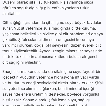
Düzenli olarak şifalı su tüketimi, kış aylarında sıkça
görülen soğuk algınlığı gibi enfeksiyonların riskini
azaltabilir.
Cilt sağlığı açısından da şifalı içme suyu büyük faydalar
sunar. Vücut yeterince su almadığında ciltte kuruma,
yaşlanma belirtileri ve sivilce gibi cilt problemleri ortaya
çıkabilir. Şifalı sular, cildin nem dengesini korumaya
yardımcı olurken, doğal pH seviyesini düzenleyerek cilt
tonunu iyileştirebilir. Ayrıca, zengin mineraller sayesinde
ciltteki toksinlerin atılmasına katkıda bulunarak genel
cilt sağlığını iyileştirir.
Enerji artırma konusunda da şifalı içme suyu faydalı bir
içecektir. Vücudun yeterince hidrasyona ihtiyacı vardır
ve bu durum enerji seviyelerini direkt olarak etkiler. Şifalı
su, yeterli su alımını sağlarken, belirli mineral içeriği
sayesinde enerji üretimini destekler, böylece yorgunluk
hissi azalır. Sonuç olarak, şifalı içme suyu, sağlığı
koruma ve geliştirme konularında önemli bir rol