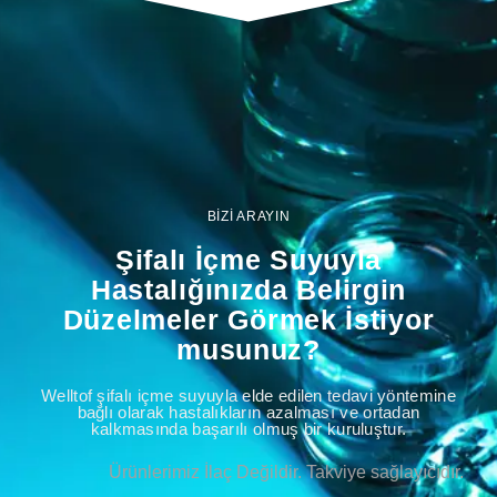
BİZİ ARAYIN
Şifalı İçme Suyuyla
Hastalığınızda Belirgin
Düzelmeler Görmek İstiyor
musunuz?
Welltof şifalı içme suyuyla elde edilen tedavi yöntemine
bağlı olarak hastalıkların azalması ve ortadan
kalkmasında başarılı olmuş bir kuruluştur.
Ürünlerimiz İlaç Değildir. Takviye sağlayıcıdır.