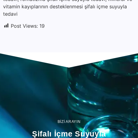
vitamin kayıplarının desteklenmesi şifalı içme suyuyla
tedavi
Post Views:
19
BİZİ ARAYIN
Şifalı İçme Suyuyla