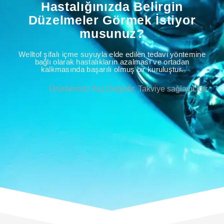
Hastalığınızda Belirgin
Düzelmeler Görmek İstiyor
musunuz?
Welltof şifalı içme suyuyla elde edilen tedavi yöntemine
bağlı olarak hastalıkların azalması ve ortadan
kalkmasında başarılı olmuş bir kuruluştur.
Ürünlerimiz İlaç Değildir. Takviye sağlayıcıdır.