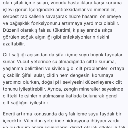
olan şifalı içme suları, vücudu hastalıklara karşı koruma
işlevi görür. İçeriğindeki antioksidanlar ve mineraller,
serbest radikallerle savaşarak hücre hasarını önlemeye
ve bağışıklık fonksiyonunu artırmaya yardımcı olabilir.
Düzenli olarak şifalı su tüketimi, kış aylarında sıkça
görülen soğuk algınlığı gibi enfeksiyonların riskini
azaltabilir.
Cilt sağlığı açısından da şifalı içme suyu büyük faydalar
sunar. Vücut yeterince su almadığında ciltte kuruma,
yaşlanma belirtileri ve sivilce gibi cilt problemleri ortaya
çıkabilir. Şifalı sular, cildin nem dengesini korumaya
yardımcı olurken, doğal pH seviyesini düzenleyerek cilt
tonunu iyileştirebilir. Ayrıca, zengin mineraller sayesinde
ciltteki toksinlerin atılmasına katkıda bulunarak genel
cilt sağlığını iyileştirir.
Enerji artırma konusunda da şifalı içme suyu faydalı bir
içecektir. Vücudun yeterince hidrasyona ihtiyacı vardır
ve bu durum enerji seviyelerini direkt olarak etkiler. Şifalı