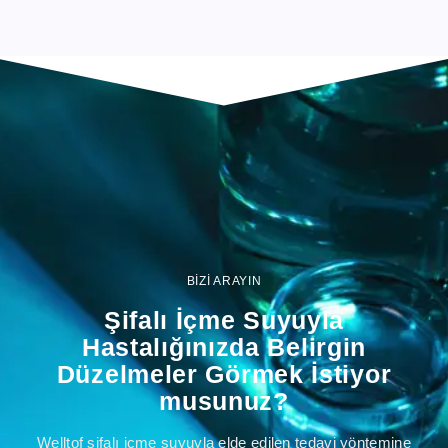
BİZİ ARAYIN
Şifalı İçme Suyuyla
Hastalığınızda Belirgin
Düzelmeler Görmek İstiyor
musunuz?
Welltof şifalı içme suyuyla elde edilen tedavi yöntemine