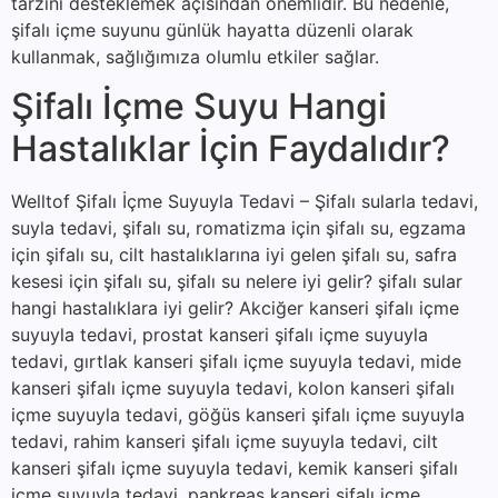
tarzını desteklemek açısından önemlidir. Bu nedenle,
şifalı içme suyunu günlük hayatta düzenli olarak
kullanmak, sağlığımıza olumlu etkiler sağlar.
Şifalı İçme Suyu Hangi
Hastalıklar İçin Faydalıdır?
Welltof Şifalı İçme Suyuyla Tedavi – Şifalı sularla tedavi,
suyla tedavi, şifalı su, romatizma için şifalı su, egzama
için şifalı su, cilt hastalıklarına iyi gelen şifalı su, safra
kesesi için şifalı su, şifalı su nelere iyi gelir? şifalı sular
hangi hastalıklara iyi gelir? Akciğer kanseri şifalı içme
suyuyla tedavi, prostat kanseri şifalı içme suyuyla
tedavi, gırtlak kanseri şifalı içme suyuyla tedavi, mide
kanseri şifalı içme suyuyla tedavi, kolon kanseri şifalı
içme suyuyla tedavi, göğüs kanseri şifalı içme suyuyla
tedavi, rahim kanseri şifalı içme suyuyla tedavi, cilt
kanseri şifalı içme suyuyla tedavi, kemik kanseri şifalı
içme suyuyla tedavi, pankreas kanseri şifalı içme