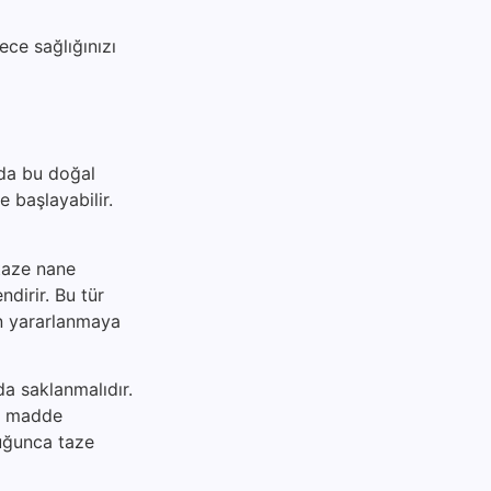
ece sağlığınızı
zda bu doğal
e başlayabilir.
 taze nane
ndirir. Bu tür
an yararlanmaya
da saklanmalıdır.
al madde
duğunca taze