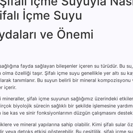
ifalı İçme Suyuyla Nası
Şifalı İçme Suyu
ydaları ve Önemi
ağlığına fayda sağlayan bileşenler içeren su türüdür. Bu su, 
lma özelliği taşır. Şifalı içme suyu genellikle yer altı su k
arak tanımlanır. Bu suyun belirli bir mineral kompozisyonu 
 içerir.
eraller, şifalı içme suyunun sağlığımız üzerindeki etkileri
rçok biyolojik sürecin sağlıklı bir şekilde işlemesine yardımc
ise kas ve sinir fonksiyonlarının düzgün çalışmasını destekl
klere ve mineral yapılarına sahip olabilir. Kimi şifalı sular öz
bilir veya detoks etkisi gösterebilir. Bu çeşitlilik, şifalı içme 