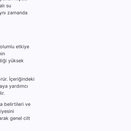
alı su
 aynı zamanda
 olumlu etkiye
nin
diği yüksek
rür. İçeriğindeki
maya yardımcı
ir.
 belirtileri ve
iyesini
arak genel cilt