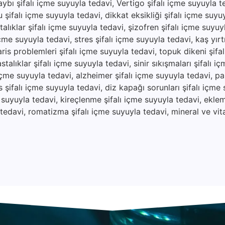
aybı şifalı içme suyuyla tedavi, Vertigo şifalı içme suyuyla 
 şifalı içme suyuyla tedavi, dikkat eksikliği şifalı içme suyu
alıklar şifalı içme suyuyla tedavi, şizofren şifalı içme suyuy
çme suyuyla tedavi, stres şifalı içme suyuyla tedavi, kaş yırtıl
ris problemleri şifalı içme suyuyla tedavi, topuk dikeni şifa
stalıklar şifalı içme suyuyla tedavi, sinir sıkışmaları şifalı i
 içme suyuyla tedavi, alzheimer şifalı içme suyuyla tedavi, pa
 şifalı içme suyuyla tedavi, diz kapağı sorunları şifalı içme 
e suyuyla tedavi, kireçlenme şifalı içme suyuyla tedavi, eklem 
a tedavi, romatizma şifalı içme suyuyla tedavi, mineral ve vit