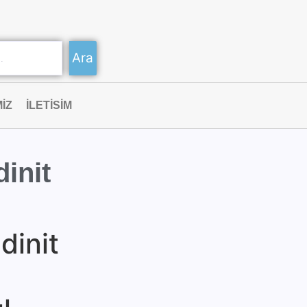
Ara
IZ
ILETISIM
dinit
dinit