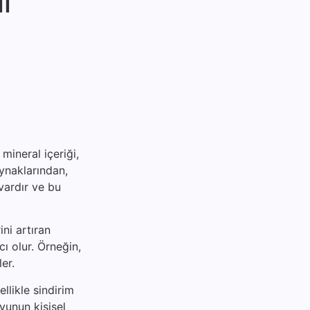
l
mineral içeriği,
aynaklarından,
vardır ve bu
ni artıran
ı olur. Örneğin,
er.
ellikle sindirim
suyunun kişisel