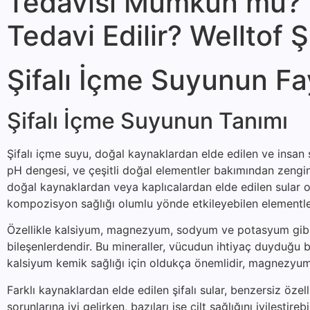
Tedavisi Mümkün mü? Ş
Tedavi Edilir? Welltof 
Şifalı İçme Suyunun Fa
Şifalı İçme Suyunun Tanımı
Şifalı içme suyu, doğal kaynaklardan elde edilen ve insan s
pH dengesi, ve çeşitli doğal elementler bakımından zengin o
doğal kaynaklardan veya kaplıcalardan elde edilen sular ol
kompozisyon sağlığı olumlu yönde etkileyebilen elementler
Özellikle kalsiyum, magnezyum, sodyum ve potasyum gibi min
bileşenlerdendir. Bu mineraller, vücudun ihtiyaç duyduğu bi
kalsiyum kemik sağlığı için oldukça önemlidir, magnezyum 
Farklı kaynaklardan elde edilen şifalı sular, benzersiz özelli
sorunlarına iyi gelirken, bazıları ise cilt sağlığını iyileştire