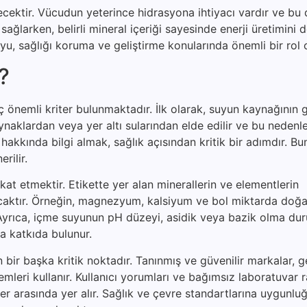
çecektir. Vücudun yeterince hidrasyona ihtiyacı vardır ve bu
nı sağlarken, belirli mineral içeriği sayesinde enerji üretimini 
suyu, sağlığı koruma ve geliştirme konularında önemli bir rol
r?
önemli kriter bulunmaktadır. İlk olarak, suyun kaynağının gü
aynaklardan veya yer altı sularından elde edilir ve bu neden
akkında bilgi almak, sağlık açısından kritik bir adımdır. Bu
rilir.
ikkat etmektir. Etikette yer alan minerallerin ve elementlerin
lacaktır. Örneğin, magnezyum, kalsiyum ve bol miktarda doğa
r. Ayrıca, içme suyunun pH düzeyi, asidik veya bazik olma d
 katkıda bulunur.
ir başka kritik noktadır. Tanınmış ve güvenilir markalar, ge
temleri kullanır. Kullanıcı yorumları ve bağımsız laboratuvar r
r arasında yer alır. Sağlık ve çevre standartlarına uygunlu