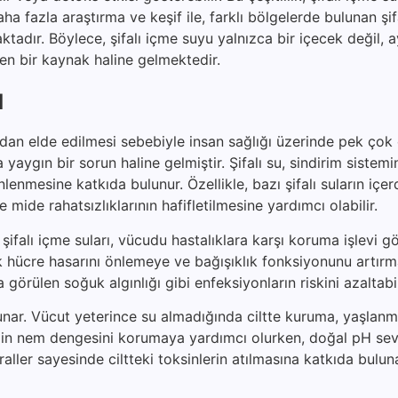
ha fazla araştırma ve keşif ile, farklı bölgelerde bulunan şif
maktadır. Böylece, şifalı içme suyu yalnızca bir içecek değil,
eken bir kaynak haline gelmektedir.
ı
rdan elde edilmesi sebebiyle insan sağlığı üzerinde pek çok
yaygın bir sorun haline gelmiştir. Şifalı su, sindirim sistemi
enmesine katkıda bulunur. Özellikle, bazı şifalı suların içer
e mide rahatsızlıklarının hafifletilmesine yardımcı olabilir.
şifalı içme suları, vücudu hastalıklara karşı koruma işlevi gö
rak hücre hasarını önlemeye ve bağışıklık fonksiyonunu artır
a görülen soğuk algınlığı gibi enfeksiyonların riskini azaltabil
unar. Vücut yeterince su almadığında ciltte kuruma, yaşlanma
, cildin nem dengesini korumaya yardımcı olurken, doğal pH sev
raller sayesinde ciltteki toksinlerin atılmasına katkıda bulun