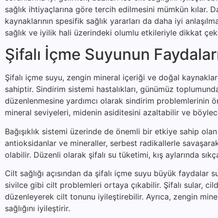
sağlık ihtiyaçlarına göre tercih edilmesini mümkün kılar. Da
kaynaklarının spesifik sağlık yararları da daha iyi anlaşıl
sağlık ve iyilik hali üzerindeki olumlu etkileriyle dikkat ç
Şifalı İçme Suyunun Faydalar
Şifalı içme suyu, zengin mineral içeriği ve doğal kaynakla
sahiptir. Sindirim sistemi hastalıkları, günümüz toplumunda 
düzenlenmesine yardımcı olarak sindirim problemlerinin önl
mineral seviyeleri, midenin asiditesini azaltabilir ve böylec
Bağışıklık sistemi üzerinde de önemli bir etkiye sahip olan 
antioksidanlar ve mineraller, serbest radikallerle savaşa
olabilir. Düzenli olarak şifalı su tüketimi, kış aylarında sıkç
Cilt sağlığı açısından da şifalı içme suyu büyük faydalar s
sivilce gibi cilt problemleri ortaya çıkabilir. Şifalı sular
düzenleyerek cilt tonunu iyileştirebilir. Ayrıca, zengin mine
sağlığını iyileştirir.