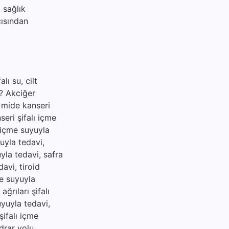
 sağlık
çısından
lı su, cilt
ir? Akciğer
, mide kanseri
seri şifalı içme
ı içme suyuyla
uyla tedavi,
uyla tedavi, safra
davi, tiroid
me suyuyla
ğrıları şifalı
uyuyla tedavi,
şifalı içme
idrar yolu