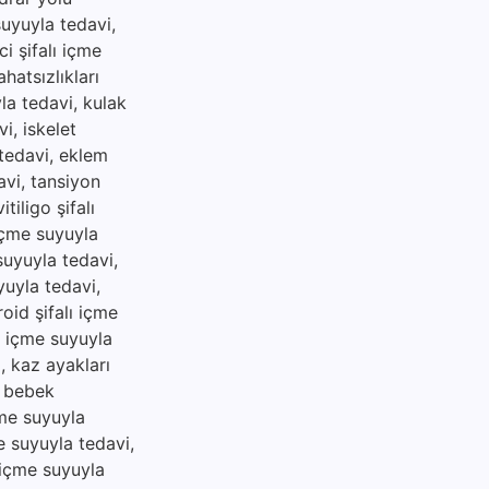
suyuyla tedavi,
i şifalı içme
hatsızlıkları
yla tedavi, kulak
i, iskelet
 tedavi, eklem
avi, tansiyon
tiligo şifalı
 içme suyuyla
 suyuyla tedavi,
yuyla tedavi,
roid şifalı içme
lı içme suyuyla
i, kaz ayakları
, bebek
çme suyuyla
me suyuyla tedavi,
ı içme suyuyla