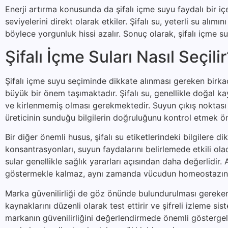
Enerji artırma konusunda da şifalı içme suyu faydalı bir i
seviyelerini direkt olarak etkiler. Şifalı su, yeterli su alımı
böylece yorgunluk hissi azalır. Sonuç olarak, şifalı içme 
Şifalı İçme Suları Nasıl Seçili
Şifalı içme suyu seçiminde dikkate alınması gereken birkaç 
büyük bir önem taşımaktadır. Şifalı su, genellikle doğal k
ve kirlenmemiş olması gerekmektedir. Suyun çıkış noktası h
üreticinin sunduğu bilgilerin doğruluğunu kontrol etmek öne
Bir diğer önemli husus, şifalı su etiketlerindeki bilgilere d
konsantrasyonları, suyun faydalarını belirlemede etkili o
sular genellikle sağlık yararları açısından daha değerlidi
göstermekle kalmaz, aynı zamanda vücudun homeostazına
Marka güvenilirliği de göz önünde bulundurulması gereken b
kaynaklarını düzenli olarak test ettirir ve şifreli izleme sis
markanın güvenilirliğini değerlendirmede önemli göstergele