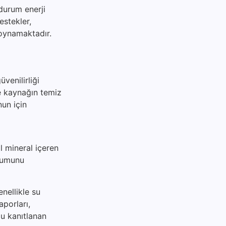
 durum enerji
destekler,
 oynamaktadır.
venilirliği
le kaynağın temiz
nun için
l mineral içeren
urumunu
nellikle su
aporları,
ğu kanıtlanan