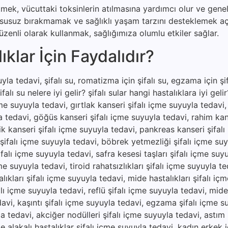
etmek, vücuttaki toksinlerin atılmasına yardımcı olur ve genel
u susuz bırakmamak ve sağlıklı yaşam tarzını desteklemek a
zenli olarak kullanmak, sağlığımıza olumlu etkiler sağlar.
klar İçin Faydalıdır?
la tedavi, şifalı su, romatizma için şifalı su, egzama için şifa
şifalı su nelere iyi gelir? şifalı sular hangi hastalıklara iyi gel
çme suyuyla tedavi, gırtlak kanseri şifalı içme suyuyla tedavi
a tedavi, göğüs kanseri şifalı içme suyuyla tedavi, rahim kan
ik kanseri şifalı içme suyuyla tedavi, pankreas kanseri şifal
 şifalı içme suyuyla tedavi, böbrek yetmezliği şifalı içme suy
falı içme suyuyla tedavi, safra kesesi taşları şifalı içme suy
e suyuyla tedavi, tiroid rahatsızlıkları şifalı içme suyuyla te
ıkları şifalı içme suyuyla tedavi, mide hastalıkları şifalı iç
lı içme suyuyla tedavi, reflü şifalı içme suyuyla tedavi, mide a
edavi, kaşıntı şifalı içme suyuyla tedavi, egzama şifalı içme s
yla tedavi, akciğer nodülleri şifalı içme suyuyla tedavi, astım 
e alakalı hastalıklar şifalı içme suyuyla tedavi, kadın erkek 