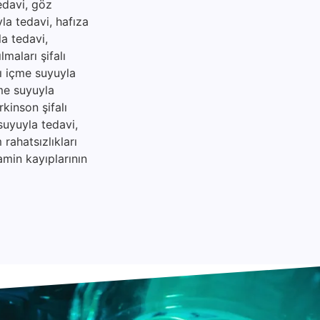
tedavi, göz
yla tedavi, hafıza
la tedavi,
maları şifalı
lı içme suyuyla
çme suyuyla
rkinson şifalı
suyuyla tedavi,
rahatsızlıkları
amin kayıplarının