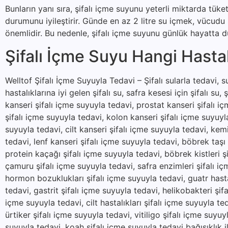
Bunların yanı sıra, şifalı içme suyunu yeterli miktarda tük
durumunu iyileştirir. Günde en az 2 litre su içmek, vücud
önemlidir. Bu nedenle, şifalı içme suyunu günlük hayatta dü
Şifalı İçme Suyu Hangi Hastalı
Welltof Şifalı İçme Suyuyla Tedavi – Şifalı sularla tedavi, suy
hastalıklarına iyi gelen şifalı su, safra kesesi için şifalı su, 
kanseri şifalı içme suyuyla tedavi, prostat kanseri şifalı i
şifalı içme suyuyla tedavi, kolon kanseri şifalı içme suyuyl
suyuyla tedavi, cilt kanseri şifalı içme suyuyla tedavi, kem
tedavi, lenf kanseri şifalı içme suyuyla tedavi, böbrek taşı
protein kaçağı şifalı içme suyuyla tedavi, böbrek kistleri şi
çamuru şifalı içme suyuyla tedavi, safra enzimleri şifalı içm
hormon bozuklukları şifalı içme suyuyla tedavi, guatr hastal
tedavi, gastrit şifalı içme suyuyla tedavi, helikobakteri şifa
içme suyuyla tedavi, cilt hastalıkları şifalı içme suyuyla t
ürtiker şifalı içme suyuyla tedavi, vitiligo şifalı içme suyu
suyuyla tedavi, koah şifalı içme suyuyla tedavi bağışıklık il