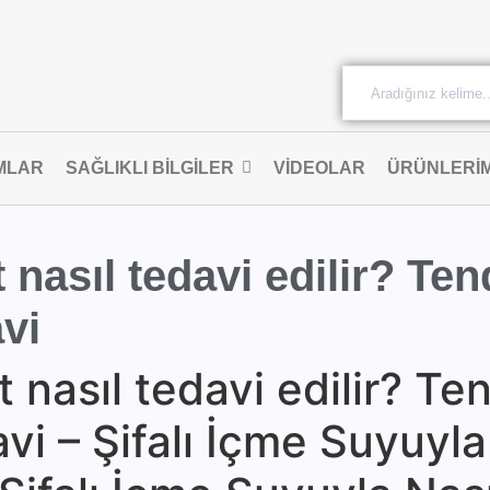
MLAR
SAĞLIKLI BILGILER
VIDEOLAR
ÜRÜNLERIM
 nasıl tedavi edilir? Ten
avi
 nasıl tedavi edilir? Ten
avi – Şifalı İçme Suyuyla