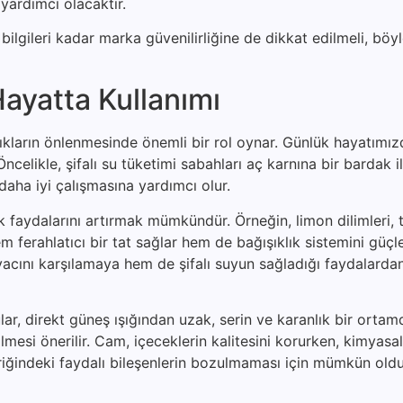
yardımcı olacaktır.
ilgileri kadar marka güvenilirliğine de dikkat edilmeli, böyl
ayatta Kullanımı
zlıkların önlenmesinde önemli bir rol oynar. Günlük hayatımı
celikle, şifalı su tüketimi sabahları aç karnına bir bardak il
daha iyi çalışmasına yardımcı olur.
lık faydalarını artırmak mümkündür. Örneğin, limon dilimleri,
 ferahlatıcı bir tat sağlar hem de bağışıklık sistemini güçle
iyacını karşılamaya hem de şifalı suyun sağladığı faydalard
lar, direkt güneş ışığından uzak, serin ve karanlık bir ortam
ilmesi önerilir. Cam, içeceklerin kalitesini korurken, kimyas
içeriğindeki faydalı bileşenlerin bozulmaması için mümkün ol