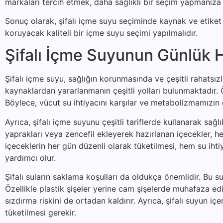
markaları tercih etmek, daha sağlıklı bir seçim yapmanıza 
Sonuç olarak, şifalı içme suyu seçiminde kaynak ve etiket b
koruyacak kaliteli bir içme suyu seçimi yapılmalıdır.
Şifalı İçme Suyunun Günlük H
Şifalı içme suyu, sağlığın korunmasında ve çeşitli rahatsı
kaynaklardan yararlanmanın çeşitli yolları bulunmaktadır. Ön
Böylece, vücut su ihtiyacını karşılar ve metabolizmamızın 
Ayrıca, şifalı içme suyunu çeşitli tariflerde kullanarak sağ
yaprakları veya zencefil ekleyerek hazırlanan içecekler, hem
içeceklerin her gün düzenli olarak tüketilmesi, hem su iht
yardımcı olur.
Şifalı suların saklama koşulları da oldukça önemlidir. Bu su
Özellikle plastik şişeler yerine cam şişelerde muhafaza ed
sızdırma riskini de ortadan kaldırır. Ayrıca, şifalı suyun 
tüketilmesi gerekir.