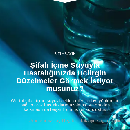
BİZİ ARAYIN
Şifalı İçme Suyuyla
Hastalığınızda Belirgin
Düzelmeler Görmek İstiyor
musunuz?
Welltof şifalı içme suyuyla elde edilen tedavi yöntemine
bağlı olarak hastalıkların azalması ve ortadan
kalkmasında başarılı olmuş bir kuruluştur.
Ürünlerimiz İlaç Değildir. Takviye sağlayıcıdır.