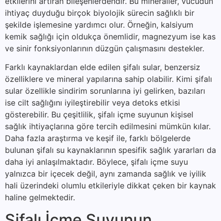
etkilerini artıran bileşenlerdendir. Bu mineraller, vücudun
ihtiyaç duyduğu birçok biyolojik sürecin sağlıklı bir
şekilde işlemesine yardımcı olur. Örneğin, kalsiyum
kemik sağlığı için oldukça önemlidir, magnezyum ise kas
ve sinir fonksiyonlarının düzgün çalışmasını destekler.
Farklı kaynaklardan elde edilen şifalı sular, benzersiz
özelliklere ve mineral yapılarına sahip olabilir. Kimi şifalı
sular özellikle sindirim sorunlarına iyi gelirken, bazıları
ise cilt sağlığını iyileştirebilir veya detoks etkisi
gösterebilir. Bu çeşitlilik, şifalı içme suyunun kişisel
sağlık ihtiyaçlarına göre tercih edilmesini mümkün kılar.
Daha fazla araştırma ve keşif ile, farklı bölgelerde
bulunan şifalı su kaynaklarının spesifik sağlık yararları da
daha iyi anlaşılmaktadır. Böylece, şifalı içme suyu
yalnızca bir içecek değil, aynı zamanda sağlık ve iyilik
hali üzerindeki olumlu etkileriyle dikkat çeken bir kaynak
haline gelmektedir.
Şifalı İçme Suyunun