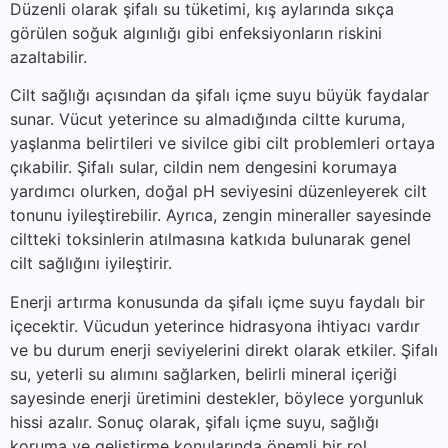
Düzenli olarak şifalı su tüketimi, kış aylarında sıkça
görülen soğuk algınlığı gibi enfeksiyonların riskini
azaltabilir.
Cilt sağlığı açısından da şifalı içme suyu büyük faydalar
sunar. Vücut yeterince su almadığında ciltte kuruma,
yaşlanma belirtileri ve sivilce gibi cilt problemleri ortaya
çıkabilir. Şifalı sular, cildin nem dengesini korumaya
yardımcı olurken, doğal pH seviyesini düzenleyerek cilt
tonunu iyileştirebilir. Ayrıca, zengin mineraller sayesinde
ciltteki toksinlerin atılmasına katkıda bulunarak genel
cilt sağlığını iyileştirir.
Enerji artırma konusunda da şifalı içme suyu faydalı bir
içecektir. Vücudun yeterince hidrasyona ihtiyacı vardır
ve bu durum enerji seviyelerini direkt olarak etkiler. Şifalı
su, yeterli su alımını sağlarken, belirli mineral içeriği
sayesinde enerji üretimini destekler, böylece yorgunluk
hissi azalır. Sonuç olarak, şifalı içme suyu, sağlığı
koruma ve geliştirme konularında önemli bir rol