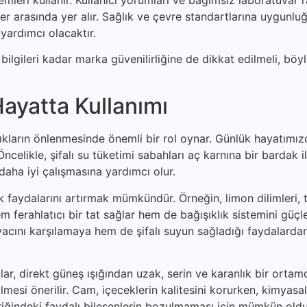
r arasında yer alır. Sağlık ve çevre standartlarına uygunlu
yardımcı olacaktır.
ilgileri kadar marka güvenilirliğine de dikkat edilmeli, böyl
ayatta Kullanımı
zlıkların önlenmesinde önemli bir rol oynar. Günlük hayatımı
celikle, şifalı su tüketimi sabahları aç karnına bir bardak il
daha iyi çalışmasına yardımcı olur.
lık faydalarını artırmak mümkündür. Örneğin, limon dilimleri,
 ferahlatıcı bir tat sağlar hem de bağışıklık sistemini güçle
iyacını karşılamaya hem de şifalı suyun sağladığı faydalard
lar, direkt güneş ışığından uzak, serin ve karanlık bir ortam
ilmesi önerilir. Cam, içeceklerin kalitesini korurken, kimyas
içeriğindeki faydalı bileşenlerin bozulmaması için mümkün ol