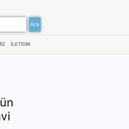
Ara
IZ
ILETISIM
kün
vi