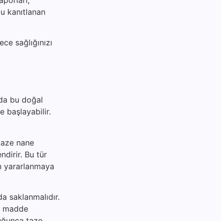
ğu kanıtlanan
ece sağlığınızı
zda bu doğal
e başlayabilir.
 taze nane
ndirir. Bu tür
an yararlanmaya
da saklanmalıdır.
al madde
duğunca taze