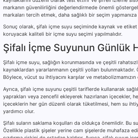
markanın güvenilirliğini değerlendirmede önemli göstergele
markaları tercih etmek, daha sağlıklı bir seçim yapmanıza 
Sonuç olarak, şifalı içme suyu seçiminde kaynak ve etiket b
koruyacak kaliteli bir içme suyu seçimi yapılmalıdır.
Şifalı İçme Suyunun Günlük H
Şifalı içme suyu, sağlığın korunmasında ve çeşitli rahatsı
kaynaklardan yararlanmanın çeşitli yolları bulunmaktadır. Ön
Böylece, vücut su ihtiyacını karşılar ve metabolizmamızın 
Ayrıca, şifalı içme suyunu çeşitli tariflerde kullanarak sağ
yaprakları veya zencefil ekleyerek hazırlanan içecekler, hem
içeceklerin her gün düzenli olarak tüketilmesi, hem su iht
yardımcı olur.
Şifalı suların saklama koşulları da oldukça önemlidir. Bu su
Özellikle plastik şişeler yerine cam şişelerde muhafaza ed
sızdırma riskini de ortadan kaldırır. Ayrıca, şifalı suyun 