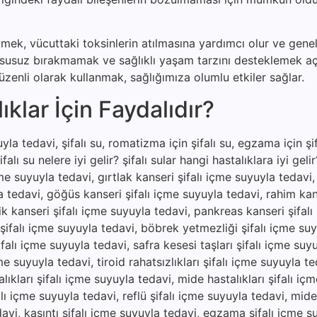
etmek, vücuttaki toksinlerin atılmasına yardımcı olur ve genel
u susuz bırakmamak ve sağlıklı yaşam tarzını desteklemek a
zenli olarak kullanmak, sağlığımıza olumlu etkiler sağlar.
klar İçin Faydalıdır?
la tedavi, şifalı su, romatizma için şifalı su, egzama için şifa
şifalı su nelere iyi gelir? şifalı sular hangi hastalıklara iyi gel
çme suyuyla tedavi, gırtlak kanseri şifalı içme suyuyla tedavi
a tedavi, göğüs kanseri şifalı içme suyuyla tedavi, rahim kan
ik kanseri şifalı içme suyuyla tedavi, pankreas kanseri şifal
 şifalı içme suyuyla tedavi, böbrek yetmezliği şifalı içme suy
falı içme suyuyla tedavi, safra kesesi taşları şifalı içme suy
e suyuyla tedavi, tiroid rahatsızlıkları şifalı içme suyuyla te
ıkları şifalı içme suyuyla tedavi, mide hastalıkları şifalı iç
lı içme suyuyla tedavi, reflü şifalı içme suyuyla tedavi, mide a
edavi, kaşıntı şifalı içme suyuyla tedavi, egzama şifalı içme s