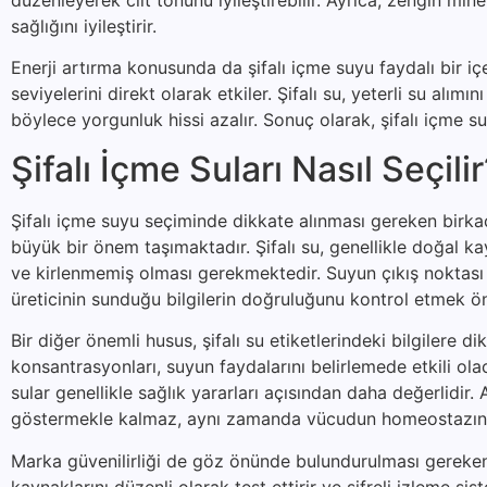
sağlığını iyileştirir.
Enerji artırma konusunda da şifalı içme suyu faydalı bir i
seviyelerini direkt olarak etkiler. Şifalı su, yeterli su alımı
böylece yorgunluk hissi azalır. Sonuç olarak, şifalı içme 
Şifalı İçme Suları Nasıl Seçili
Şifalı içme suyu seçiminde dikkate alınması gereken birkaç 
büyük bir önem taşımaktadır. Şifalı su, genellikle doğal k
ve kirlenmemiş olması gerekmektedir. Suyun çıkış noktası h
üreticinin sunduğu bilgilerin doğruluğunu kontrol etmek öne
Bir diğer önemli husus, şifalı su etiketlerindeki bilgilere d
konsantrasyonları, suyun faydalarını belirlemede etkili o
sular genellikle sağlık yararları açısından daha değerlidi
göstermekle kalmaz, aynı zamanda vücudun homeostazına
Marka güvenilirliği de göz önünde bulundurulması gereken b
kaynaklarını düzenli olarak test ettirir ve şifreli izleme sis