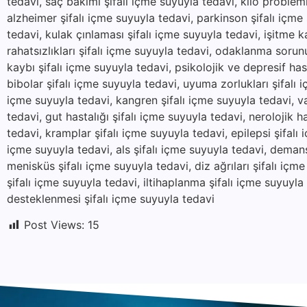
tedavi, saç bakımı şifalı içme suyuyla tedavi, kilo problemle
alzheimer şifalı içme suyuyla tedavi, parkinson şifalı içme
tedavi, kulak çınlaması şifalı içme suyuyla tedavi, işitme k
rahatsızlıkları şifalı içme suyuyla tedavi, odaklanma sorunu
kaybı şifalı içme suyuyla tedavi, psikolojik ve depresif hast
bibolar şifalı içme suyuyla tedavi, uyuma zorlukları şifalı i
içme suyuyla tedavi, kangren şifalı içme suyuyla tedavi, va
tedavi, gut hastalığı şifalı içme suyuyla tedavi, nerolojik ha
tedavi, kramplar şifalı içme suyuyla tedavi, epilepsi şifalı
içme suyuyla tedavi, als şifalı içme suyuyla tedavi, demans
menisküs şifalı içme suyuyla tedavi, diz ağrıları şifalı içm
şifalı içme suyuyla tedavi, iltihaplanma şifalı içme suyuyl
desteklenmesi şifalı içme suyuyla tedavi
Post Views:
15