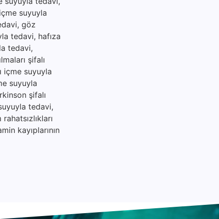
me suyuyla tedavi,
ı içme suyuyla
tedavi, göz
yla tedavi, hafıza
la tedavi,
maları şifalı
lı içme suyuyla
çme suyuyla
rkinson şifalı
suyuyla tedavi,
rahatsızlıkları
amin kayıplarının