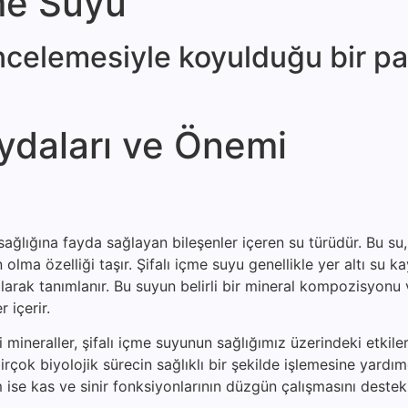
çme Suyu
celeme­siyle koyulduğu bir pat
ydaları ve Önemi
ağlığına fayda sağlayan bileşenler içeren su türüdür. Bu su, 
lma özelliği taşır. Şifalı içme suyu genellikle yer altı su k
arak tanımlanır. Bu suyun belirli bir mineral kompozisyonu 
 içerir.
eraller, şifalı içme suyunun sağlığımız üzerindeki etkileri
rçok biyolojik sürecin sağlıklı bir şekilde işlemesine yardımc
ise kas ve sinir fonksiyonlarının düzgün çalışmasını destekl