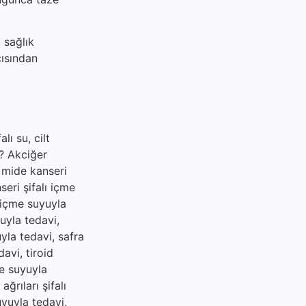
 sağlık
çısından
lı su, cilt
ir? Akciğer
, mide kanseri
seri şifalı içme
ı içme suyuyla
uyla tedavi,
uyla tedavi, safra
davi, tiroid
me suyuyla
ğrıları şifalı
uyuyla tedavi,