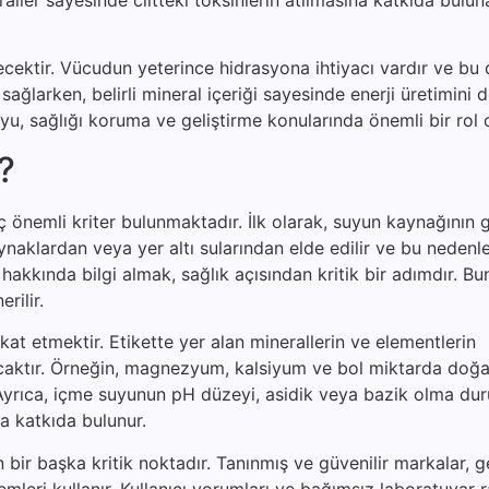
çecektir. Vücudun yeterince hidrasyona ihtiyacı vardır ve bu
nı sağlarken, belirli mineral içeriği sayesinde enerji üretimini 
suyu, sağlığı koruma ve geliştirme konularında önemli bir rol
r?
önemli kriter bulunmaktadır. İlk olarak, suyun kaynağının gü
aynaklardan veya yer altı sularından elde edilir ve bu neden
akkında bilgi almak, sağlık açısından kritik bir adımdır. Bu
rilir.
ikkat etmektir. Etikette yer alan minerallerin ve elementlerin
lacaktır. Örneğin, magnezyum, kalsiyum ve bol miktarda doğa
r. Ayrıca, içme suyunun pH düzeyi, asidik veya bazik olma d
 katkıda bulunur.
ir başka kritik noktadır. Tanınmış ve güvenilir markalar, ge
temleri kullanır. Kullanıcı yorumları ve bağımsız laboratuvar r