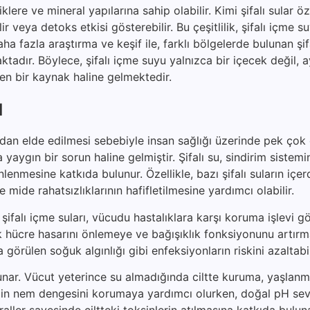
klere ve mineral yapılarına sahip olabilir. Kimi şifalı sular öz
bilir veya detoks etkisi gösterebilir. Bu çeşitlilik, şifalı içme 
ha fazla araştırma ve keşif ile, farklı bölgelerde bulunan şif
maktadır. Böylece, şifalı içme suyu yalnızca bir içecek değil,
eken bir kaynak haline gelmektedir.
ı
rdan elde edilmesi sebebiyle insan sağlığı üzerinde pek çok
yaygın bir sorun haline gelmiştir. Şifalı su, sindirim sistemi
enmesine katkıda bulunur. Özellikle, bazı şifalı suların içer
e mide rahatsızlıklarının hafifletilmesine yardımcı olabilir.
şifalı içme suları, vücudu hastalıklara karşı koruma işlevi gö
rak hücre hasarını önlemeye ve bağışıklık fonksiyonunu artır
a görülen soğuk algınlığı gibi enfeksiyonların riskini azaltabil
unar. Vücut yeterince su almadığında ciltte kuruma, yaşlanma
, cildin nem dengesini korumaya yardımcı olurken, doğal pH sev
raller sayesinde ciltteki toksinlerin atılmasına katkıda bulun