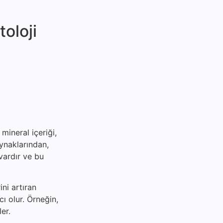
olo­ji
mineral içeriği,
aynaklarından,
vardır ve bu
ni artıran
ı olur. Örneğin,
er.