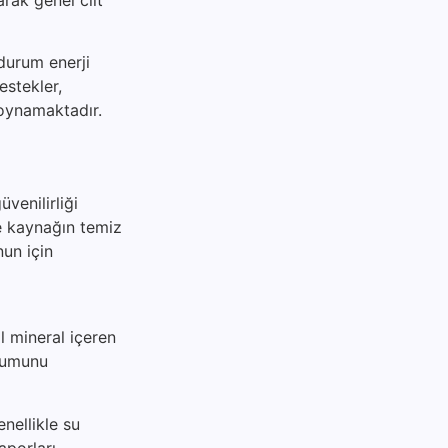
 durum enerji
destekler,
 oynamaktadır.
venilirliği
le kaynağın temiz
nun için
l mineral içeren
urumunu
nellikle su
aporları,