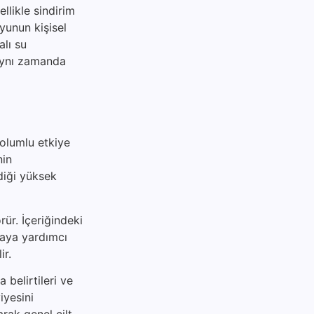
ellikle sindirim
suyunun kişisel
alı su
 aynı zamanda
 olumlu etkiye
nin
diği yüksek
rür. İçeriğindeki
maya yardımcı
ir.
 belirtileri ve
iyesini
arak genel cilt