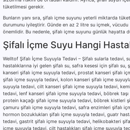
tüketilmesi gerekir.
Bunların yanı sıra, şifalı içme suyunu yeterli miktarda tük
durumunu iyileştirir. Günde en az 2 litre su içmek, vücud
önemlidir. Bu nedenle, şifalı içme suyunu günlük hayatta dü
Şifalı İçme Suyu Hangi Hastalı
Welltof Şifalı İçme Suyuyla Tedavi – Şifalı sularla tedavi, suy
hastalıklarına iyi gelen şifalı su, safra kesesi için şifalı su, 
kanseri şifalı içme suyuyla tedavi, prostat kanseri şifalı i
şifalı içme suyuyla tedavi, kolon kanseri şifalı içme suyuyl
suyuyla tedavi, cilt kanseri şifalı içme suyuyla tedavi, kem
tedavi, lenf kanseri şifalı içme suyuyla tedavi, böbrek taşı
protein kaçağı şifalı içme suyuyla tedavi, böbrek kistleri şi
çamuru şifalı içme suyuyla tedavi, safra enzimleri şifalı içm
hormon bozuklukları şifalı içme suyuyla tedavi, guatr hastal
tedavi, gastrit şifalı içme suyuyla tedavi, helikobakteri şifa
içme suyuyla tedavi, cilt hastalıkları şifalı içme suyuyla t