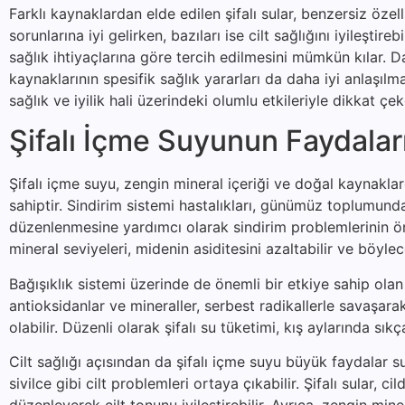
Farklı kaynaklardan elde edilen şifalı sular, benzersiz özelli
sorunlarına iyi gelirken, bazıları ise cilt sağlığını iyileştire
sağlık ihtiyaçlarına göre tercih edilmesini mümkün kılar. Da
kaynaklarının spesifik sağlık yararları da daha iyi anlaşıl
sağlık ve iyilik hali üzerindeki olumlu etkileriyle dikkat ç
Şifalı İçme Suyunun Faydalar
Şifalı içme suyu, zengin mineral içeriği ve doğal kaynakla
sahiptir. Sindirim sistemi hastalıkları, günümüz toplumunda 
düzenlenmesine yardımcı olarak sindirim problemlerinin önl
mineral seviyeleri, midenin asiditesini azaltabilir ve böylec
Bağışıklık sistemi üzerinde de önemli bir etkiye sahip olan 
antioksidanlar ve mineraller, serbest radikallerle savaşa
olabilir. Düzenli olarak şifalı su tüketimi, kış aylarında sıkç
Cilt sağlığı açısından da şifalı içme suyu büyük faydalar s
sivilce gibi cilt problemleri ortaya çıkabilir. Şifalı sular
düzenleyerek cilt tonunu iyileştirebilir. Ayrıca, zengin mine