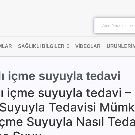
MLAR
SAĞLIKLI BILGILER
VIDEOLAR
ÜRÜNLERIM
lı içme suyuyla tedavi
lı içme suyuyla tedavi –
me Suyuyla Tedavisi Müm
 İçme Suyuyla Nasıl Teda