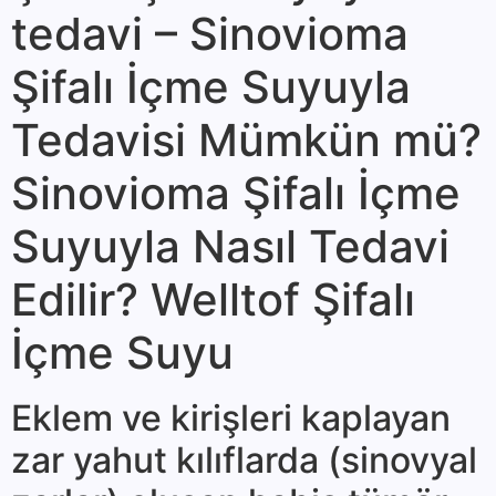
tedavi – Sinovioma
Şifalı İçme Suyuyla
Tedavisi Mümkün mü?
Sinovioma Şifalı İçme
Suyuyla Nasıl Tedavi
Edilir? Welltof Şifalı
İçme Suyu
Eklem ve kiriş­leri kaplayan
zar yahut kı­lıflarda (sinovyal