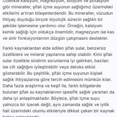
Özellikle kalsiyum, magnezyum, sodyum ve potasyum
gibi mineraller, şifalı içme suyunun sağlığımız üzerindeki
etkilerini artıran bileşenlerdendir. Bu mineraller, vücudun
ihtiyaç duyduğu birçok biyolojik sürecin sağlıklı bir
şekilde işlemesine yardımcı olur. Örneğin, kalsiyum
kemik sağlığı için oldukça önemlidir, magnezyum ise kas
ve sinir fonksiyonlarının düzgün çalışmasını destekler.
Farklı kaynaklardan elde edilen şifalı sular, benzersiz
özelliklere ve mineral yapılarına sahip olabilir. Kimi şifalı
sular özellikle sindirim sorunlarına iyi gelirken, bazıları
ise cilt sağlığını iyileştirebilir veya detoks etkisi
gösterebilir. Bu çeşitlilik, şifalı içme suyunun kişisel
sağlık ihtiyaçlarına göre tercih edilmesini mümkün kılar.
Daha fazla araştırma ve keşif ile, farklı bölgelerde
bulunan şifalı su kaynaklarının spesifik sağlık yararları da
daha iyi anlaşılmaktadır. Böylece, şifalı içme suyu
yalnızca bir içecek değil, aynı zamanda sağlık ve iyilik
hali üzerindeki olumlu etkileriyle dikkat çeken bir kaynak