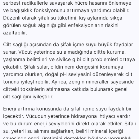
serbest radikallerle savaşarak hücre hasarını önlemeye
ve bağışıklık fonksiyonunu artırmaya yardımcı olabilir.
Düzenli olarak şifalı su tüketimi, kış aylarında sıkça
görülen soğuk algınlığı gibi enfeksiyonların riskini
azaltabilir.
Cilt sağlığı açısından da şifalı içme suyu büyük faydalar
sunar. Vücut yeterince su almadığında ciltte kuruma,
yaşlanma belirtileri ve sivilce gibi cilt problemleri ortaya
çıkabilir. Şifalı sular, cildin nem dengesini korumaya
yardımcı olurken, doğal pH seviyesini düzenleyerek cilt
tonunu iyileştirebilir. Ayrıca, zengin mineraller sayesinde
ciltteki toksinlerin atılmasına katkıda bulunarak genel
cilt sağlığını iyileştirir.
Enerji artırma konusunda da şifalı içme suyu faydalı bir
içecektir. Vücudun yeterince hidrasyona ihtiyacı vardır
ve bu durum enerji seviyelerini direkt olarak etkiler. Şifalı
su, yeterli su alımını sağlarken, belirli mineral içeriği
sayesinde enerji üretimini destekler, böylece yorgunluk