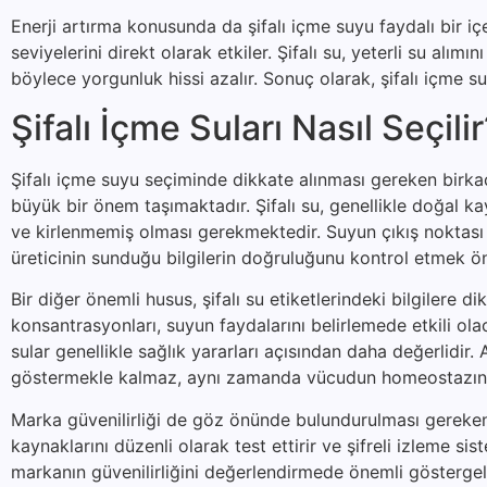
Enerji artırma konusunda da şifalı içme suyu faydalı bir i
seviyelerini direkt olarak etkiler. Şifalı su, yeterli su alımı
böylece yorgunluk hissi azalır. Sonuç olarak, şifalı içme 
Şifalı İçme Suları Nasıl Seçili
Şifalı içme suyu seçiminde dikkate alınması gereken birkaç 
büyük bir önem taşımaktadır. Şifalı su, genellikle doğal k
ve kirlenmemiş olması gerekmektedir. Suyun çıkış noktası h
üreticinin sunduğu bilgilerin doğruluğunu kontrol etmek öne
Bir diğer önemli husus, şifalı su etiketlerindeki bilgilere d
konsantrasyonları, suyun faydalarını belirlemede etkili o
sular genellikle sağlık yararları açısından daha değerlidi
göstermekle kalmaz, aynı zamanda vücudun homeostazına
Marka güvenilirliği de göz önünde bulundurulması gereken b
kaynaklarını düzenli olarak test ettirir ve şifreli izleme sis
markanın güvenilirliğini değerlendirmede önemli göstergele