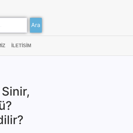
Ara
IZ
ILETISIM
Sinir,
ü?
ilir?