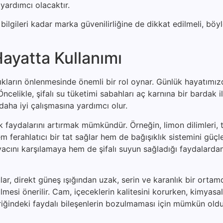
yardımcı olacaktır.
ilgileri kadar marka güvenilirliğine de dikkat edilmeli, böyl
ayatta Kullanımı
zlıkların önlenmesinde önemli bir rol oynar. Günlük hayatımı
celikle, şifalı su tüketimi sabahları aç karnına bir bardak il
daha iyi çalışmasına yardımcı olur.
lık faydalarını artırmak mümkündür. Örneğin, limon dilimleri,
 ferahlatıcı bir tat sağlar hem de bağışıklık sistemini güçle
iyacını karşılamaya hem de şifalı suyun sağladığı faydalard
lar, direkt güneş ışığından uzak, serin ve karanlık bir ortam
ilmesi önerilir. Cam, içeceklerin kalitesini korurken, kimyas
içeriğindeki faydalı bileşenlerin bozulmaması için mümkün ol