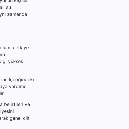
suyunun kişisel
alı su
 aynı zamanda
 olumlu etkiye
nin
diği yüksek
rür. İçeriğindeki
maya yardımcı
ir.
 belirtileri ve
iyesini
arak genel cilt