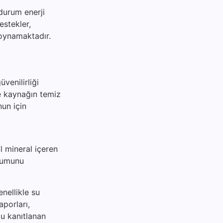
 durum enerji
destekler,
 oynamaktadır.
venilirliği
le kaynağın temiz
nun için
l mineral içeren
urumunu
nellikle su
aporları,
ğu kanıtlanan