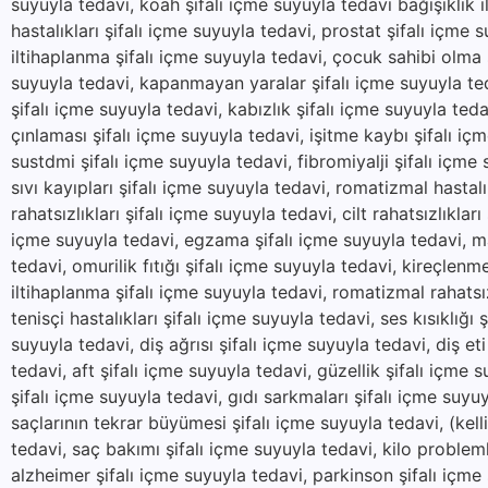
suyuyla tedavi, koah şifalı içme suyuyla tedavi bağışıklık il
hastalıkları şifalı içme suyuyla tedavi, prostat şifalı içme 
iltihaplanma şifalı içme suyuyla tedavi, çocuk sahibi olma ş
suyuyla tedavi, kapanmayan yaralar şifalı içme suyuyla ted
şifalı içme suyuyla tedavi, kabızlık şifalı içme suyuyla teda
çınlaması şifalı içme suyuyla tedavi, işitme kaybı şifalı içm
sustdmi şifalı içme suyuyla tedavi, fibromiyalji şifalı içme
sıvı kayıpları şifalı içme suyuyla tedavi, romatizmal hastal
rahatsızlıkları şifalı içme suyuyla tedavi, cilt rahatsızlıklar
içme suyuyla tedavi, egzama şifalı içme suyuyla tedavi, mant
tedavi, omurilik fıtığı şifalı içme suyuyla tedavi, kireçlenm
iltihaplanma şifalı içme suyuyla tedavi, romatizmal rahatsı
tenisçi hastalıkları şifalı içme suyuyla tedavi, ses kısıklığı 
suyuyla tedavi, diş ağrısı şifalı içme suyuyla tedavi, diş eti 
tedavi, aft şifalı içme suyuyla tedavi, güzellik şifalı içme s
şifalı içme suyuyla tedavi, gıdı sarkmaları şifalı içme suyu
saçlarının tekrar büyümesi şifalı içme suyuyla tedavi, (kel
tedavi, saç bakımı şifalı içme suyuyla tedavi, kilo problemle
alzheimer şifalı içme suyuyla tedavi, parkinson şifalı içme