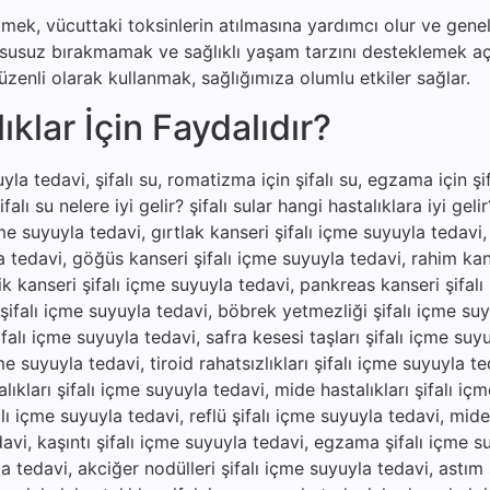
etmek, vücuttaki toksinlerin atılmasına yardımcı olur ve genel
u susuz bırakmamak ve sağlıklı yaşam tarzını desteklemek a
zenli olarak kullanmak, sağlığımıza olumlu etkiler sağlar.
klar İçin Faydalıdır?
la tedavi, şifalı su, romatizma için şifalı su, egzama için şifa
şifalı su nelere iyi gelir? şifalı sular hangi hastalıklara iyi gel
çme suyuyla tedavi, gırtlak kanseri şifalı içme suyuyla tedavi
a tedavi, göğüs kanseri şifalı içme suyuyla tedavi, rahim kan
ik kanseri şifalı içme suyuyla tedavi, pankreas kanseri şifal
 şifalı içme suyuyla tedavi, böbrek yetmezliği şifalı içme suy
falı içme suyuyla tedavi, safra kesesi taşları şifalı içme suy
e suyuyla tedavi, tiroid rahatsızlıkları şifalı içme suyuyla te
ıkları şifalı içme suyuyla tedavi, mide hastalıkları şifalı iç
lı içme suyuyla tedavi, reflü şifalı içme suyuyla tedavi, mide a
edavi, kaşıntı şifalı içme suyuyla tedavi, egzama şifalı içme s
yla tedavi, akciğer nodülleri şifalı içme suyuyla tedavi, astım 