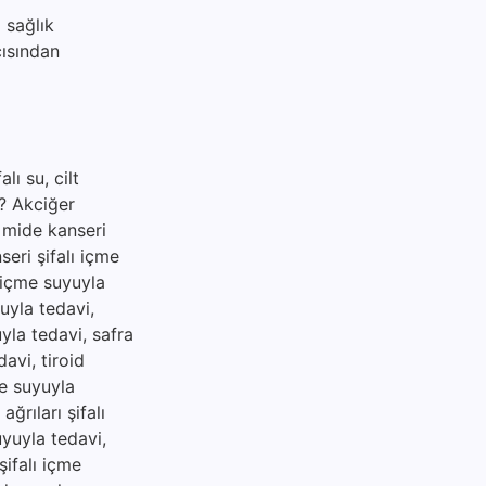
 sağlık
çısından
lı su, cilt
ir? Akciğer
, mide kanseri
seri şifalı içme
ı içme suyuyla
uyla tedavi,
uyla tedavi, safra
davi, tiroid
me suyuyla
ğrıları şifalı
uyuyla tedavi,
şifalı içme