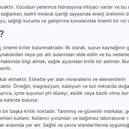
çecektir. Vücudun yeterince hidrasyona ihtiyacı vardır ve bu
nı sağlarken, belirli mineral içeriği sayesinde enerji üretimini 
suyu, sağlığı koruma ve geliştirme konularında önemli bir rol
r?
önemli kriter bulunmaktadır. İlk olarak, suyun kaynağının gü
aynaklardan veya yer altı sularından elde edilir ve bu neden
akkında bilgi almak, sağlık açısından kritik bir adımdır. Bu
rilir.
ikkat etmektir. Etikette yer alan minerallerin ve elementlerin
lacaktır. Örneğin, magnezyum, kalsiyum ve bol miktarda doğa
r. Ayrıca, içme suyunun pH düzeyi, asidik veya bazik olma d
 katkıda bulunur.
ir başka kritik noktadır. Tanınmış ve güvenilir markalar, ge
temleri kullanır. Kullanıcı yorumları ve bağımsız laboratuvar r
r arasında yer alır. Sağlık ve çevre standartlarına uygunlu