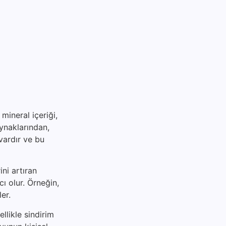
mineral içeriği,
aynaklarından,
vardır ve bu
ni artıran
ı olur. Örneğin,
er.
ellikle sindirim