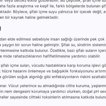
bilir veya detoks etkisi gösterebilir. Bu çeşitlilik, şifalı içme 
ha fazla araştırma ve keşif ile, farklı bölgelerde bulunan şif
maktadır. Böylece, şifalı içme suyu yalnızca bir içecek değil,
eken bir kaynak haline gelmektedir.
ı
rdan elde edilmesi sebebiyle insan sağlığı üzerinde pek çok
yaygın bir sorun haline gelmiştir. Şifalı su, sindirim sistemi
enmesine katkıda bulunur. Özellikle, bazı şifalı suların içer
e mide rahatsızlıklarının hafifletilmesine yardımcı olabilir.
şifalı içme suları, vücudu hastalıklara karşı koruma işlevi gö
rak hücre hasarını önlemeye ve bağışıklık fonksiyonunu artır
a görülen soğuk algınlığı gibi enfeksiyonların riskini azaltabil
unar. Vücut yeterince su almadığında ciltte kuruma, yaşlanma
, cildin nem dengesini korumaya yardımcı olurken, doğal pH sev
raller sayesinde ciltteki toksinlerin atılmasına katkıda bulun