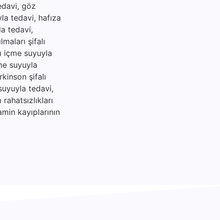
tedavi, göz
yla tedavi, hafıza
la tedavi,
maları şifalı
lı içme suyuyla
çme suyuyla
rkinson şifalı
suyuyla tedavi,
rahatsızlıkları
amin kayıplarının