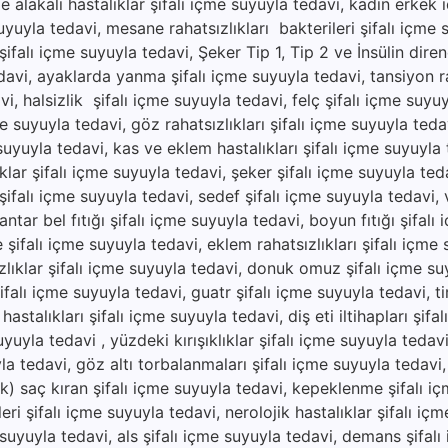
e alakalı hastalıklar şifalı içme suyuyla tedavi, kadın erkek 
suyuyla tedavi, mesane rahatsızlıkları bakterileri şifalı içme 
ifalı içme suyuyla tedavi, Şeker Tip 1, Tip 2 ve İnsülin direnc
avi, ayaklarda yanma şifalı içme suyuyla tedavi, tansiyon ra
vi, halsizlik şifalı içme suyuyla tedavi, felç şifalı içme suyu
e suyuyla tedavi, göz rahatsızlıkları şifalı içme suyuyla tedav
 suyuyla tedavi, kas ve eklem hastalıkları şifalı içme suyuyla
ıklar şifalı içme suyuyla tedavi, şeker şifalı içme suyuyla ted
ı şifalı içme suyuyla tedavi, sedef şifalı içme suyuyla tedavi, vi
ar bel fıtığı şifalı içme suyuyla tedavi, boyun fıtığı şifalı
e şifalı içme suyuyla tedavi, eklem rahatsızlıkları şifalı içme
zlıklar şifalı içme suyuyla tedavi, donuk omuz şifalı içme su
şifalı içme suyuyla tedavi, guatr şifalı içme suyuyla tedavi, ti
hastalıkları şifalı içme suyuyla tedavi, diş eti iltihapları şifa
uyuyla tedavi , yüzdeki kırışıklıklar şifalı içme suyuyla tedav
yla tedavi, göz altı torbalanmaları şifalı içme suyuyla tedavi
lik) saç kıran şifalı içme suyuyla tedavi, kepeklenme şifalı i
ri şifalı içme suyuyla tedavi, nerolojik hastalıklar şifalı iç
 suyuyla tedavi, als şifalı içme suyuyla tedavi, demans şifal