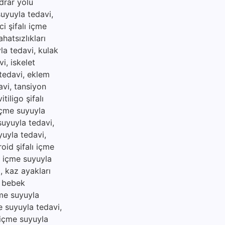
idrar yolu
suyuyla tedavi,
i şifalı içme
hatsızlıkları
yla tedavi, kulak
i, iskelet
 tedavi, eklem
avi, tansiyon
tiligo şifalı
 içme suyuyla
 suyuyla tedavi,
yuyla tedavi,
roid şifalı içme
lı içme suyuyla
i, kaz ayakları
, bebek
çme suyuyla
me suyuyla tedavi,
ı içme suyuyla