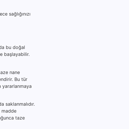
ece sağlığınızı
zda bu doğal
e başlayabilir.
 taze nane
ndirir. Bu tür
an yararlanmaya
da saklanmalıdır.
al madde
duğunca taze