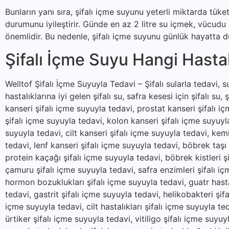
Bunların yanı sıra, şifalı içme suyunu yeterli miktarda tük
durumunu iyileştirir. Günde en az 2 litre su içmek, vücud
önemlidir. Bu nedenle, şifalı içme suyunu günlük hayatta dü
Şifalı İçme Suyu Hangi Hastalı
Welltof Şifalı İçme Suyuyla Tedavi – Şifalı sularla tedavi, suy
hastalıklarına iyi gelen şifalı su, safra kesesi için şifalı su, 
kanseri şifalı içme suyuyla tedavi, prostat kanseri şifalı i
şifalı içme suyuyla tedavi, kolon kanseri şifalı içme suyuyl
suyuyla tedavi, cilt kanseri şifalı içme suyuyla tedavi, kem
tedavi, lenf kanseri şifalı içme suyuyla tedavi, böbrek taşı
protein kaçağı şifalı içme suyuyla tedavi, böbrek kistleri şi
çamuru şifalı içme suyuyla tedavi, safra enzimleri şifalı içm
hormon bozuklukları şifalı içme suyuyla tedavi, guatr hastal
tedavi, gastrit şifalı içme suyuyla tedavi, helikobakteri şifa
içme suyuyla tedavi, cilt hastalıkları şifalı içme suyuyla t
ürtiker şifalı içme suyuyla tedavi, vitiligo şifalı içme suyu