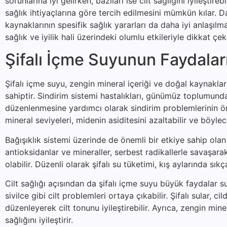
sorunlarına iyi gelirken, bazıları ise cilt sağlığını iyileştire
sağlık ihtiyaçlarına göre tercih edilmesini mümkün kılar. Da
kaynaklarının spesifik sağlık yararları da daha iyi anlaşıl
sağlık ve iyilik hali üzerindeki olumlu etkileriyle dikkat ç
Şifalı İçme Suyunun Faydalar
Şifalı içme suyu, zengin mineral içeriği ve doğal kaynakla
sahiptir. Sindirim sistemi hastalıkları, günümüz toplumunda 
düzenlenmesine yardımcı olarak sindirim problemlerinin önl
mineral seviyeleri, midenin asiditesini azaltabilir ve böylec
Bağışıklık sistemi üzerinde de önemli bir etkiye sahip olan 
antioksidanlar ve mineraller, serbest radikallerle savaşa
olabilir. Düzenli olarak şifalı su tüketimi, kış aylarında sıkç
Cilt sağlığı açısından da şifalı içme suyu büyük faydalar s
sivilce gibi cilt problemleri ortaya çıkabilir. Şifalı sular
düzenleyerek cilt tonunu iyileştirebilir. Ayrıca, zengin mine
sağlığını iyileştirir.