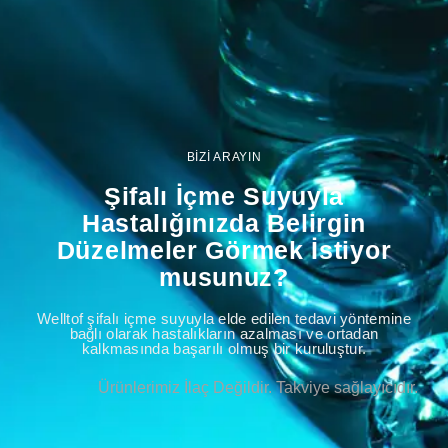
BİZİ ARAYIN
Şifalı İçme Suyuyla
Hastalığınızda Belirgin
Düzelmeler Görmek İstiyor
musunuz?
Welltof şifalı içme suyuyla elde edilen tedavi yöntemine
bağlı olarak hastalıkların azalması ve ortadan
kalkmasında başarılı olmuş bir kuruluştur.
Ürünlerimiz İlaç Değildir. Takviye sağlayıcıdır.