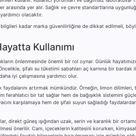
r arasında yer alır. Sağlık ve çevre standartlarına uygunlu
yardımcı olacaktır.
ilgileri kadar marka güvenilirliğine de dikkat edilmeli, böyl
ayatta Kullanımı
zlıkların önlenmesinde önemli bir rol oynar. Günlük hayatımı
celikle, şifalı su tüketimi sabahları aç karnına bir bardak il
daha iyi çalışmasına yardımcı olur.
lık faydalarını artırmak mümkündür. Örneğin, limon dilimleri,
 ferahlatıcı bir tat sağlar hem de bağışıklık sistemini güçle
iyacını karşılamaya hem de şifalı suyun sağladığı faydalard
lar, direkt güneş ışığından uzak, serin ve karanlık bir ortam
ilmesi önerilir. Cam, içeceklerin kalitesini korurken, kimyas
içeriğindeki faydalı bileşenlerin bozulmaması için mümkün ol