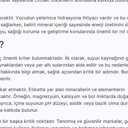
çecektir. Vücudun yeterince hidrasyona ihtiyacı vardır ve bu
nı sağlarken, belirli mineral içeriği sayesinde enerji üretimini 
suyu, sağlığı koruma ve geliştirme konularında önemli bir rol
r?
önemli kriter bulunmaktadır. İlk olarak, suyun kaynağının gü
aynaklardan veya yer altı sularından elde edilir ve bu neden
akkında bilgi almak, sağlık açısından kritik bir adımdır. Bu
rilir.
ikkat etmektir. Etikette yer alan minerallerin ve elementlerin
lacaktır. Örneğin, magnezyum, kalsiyum ve bol miktarda doğa
r. Ayrıca, içme suyunun pH düzeyi, asidik veya bazik olma d
 katkıda bulunur.
ir başka kritik noktadır. Tanınmış ve güvenilir markalar, ge
temleri kullanır. Kullanıcı yorumları ve bağımsız laboratuvar r