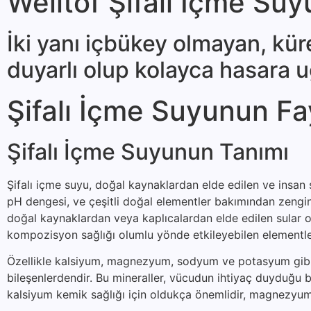
Welltof Şifalı İçme Suy
İki yanı içbükey olmayan, küre
duyarlı olup kolayca ha­sara uğ
Şifalı İçme Suyunun Fa
Şifalı İçme Suyunun Tanımı
Şifalı içme suyu, doğal kaynaklardan elde edilen ve insan s
pH dengesi, ve çeşitli doğal elementler bakımından zengin o
doğal kaynaklardan veya kaplıcalardan elde edilen sular ol
kompozisyon sağlığı olumlu yönde etkileyebilen elementler
Özellikle kalsiyum, magnezyum, sodyum ve potasyum gibi min
bileşenlerdendir. Bu mineraller, vücudun ihtiyaç duyduğu bi
kalsiyum kemik sağlığı için oldukça önemlidir, magnezyum 