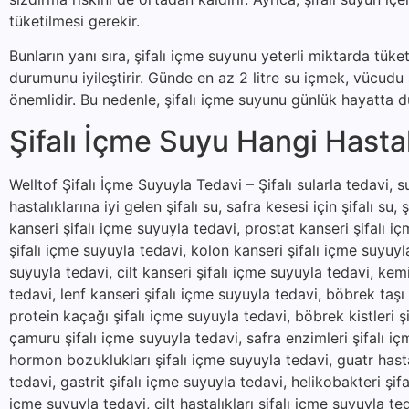
tüketilmesi gerekir.
Bunların yanı sıra, şifalı içme suyunu yeterli miktarda tük
durumunu iyileştirir. Günde en az 2 litre su içmek, vücud
önemlidir. Bu nedenle, şifalı içme suyunu günlük hayatta dü
Şifalı İçme Suyu Hangi Hastalı
Welltof Şifalı İçme Suyuyla Tedavi – Şifalı sularla tedavi, suy
hastalıklarına iyi gelen şifalı su, safra kesesi için şifalı su, 
kanseri şifalı içme suyuyla tedavi, prostat kanseri şifalı i
şifalı içme suyuyla tedavi, kolon kanseri şifalı içme suyuyl
suyuyla tedavi, cilt kanseri şifalı içme suyuyla tedavi, kem
tedavi, lenf kanseri şifalı içme suyuyla tedavi, böbrek taşı
protein kaçağı şifalı içme suyuyla tedavi, böbrek kistleri şi
çamuru şifalı içme suyuyla tedavi, safra enzimleri şifalı içm
hormon bozuklukları şifalı içme suyuyla tedavi, guatr hastal
tedavi, gastrit şifalı içme suyuyla tedavi, helikobakteri şifa
içme suyuyla tedavi, cilt hastalıkları şifalı içme suyuyla t