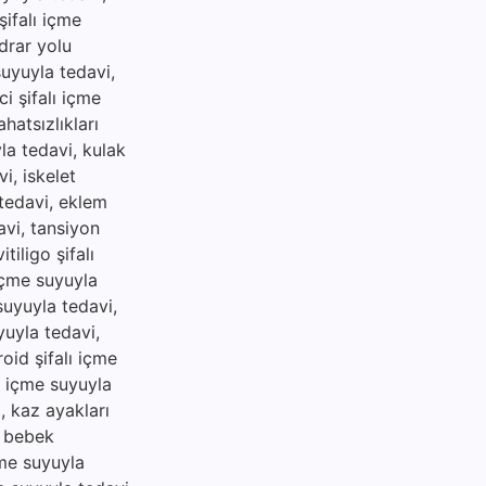
şifalı içme
idrar yolu
suyuyla tedavi,
i şifalı içme
hatsızlıkları
yla tedavi, kulak
i, iskelet
 tedavi, eklem
avi, tansiyon
tiligo şifalı
 içme suyuyla
 suyuyla tedavi,
yuyla tedavi,
roid şifalı içme
lı içme suyuyla
i, kaz ayakları
, bebek
çme suyuyla