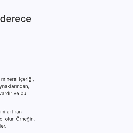
 dere­ce
mineral içeriği,
aynaklarından,
vardır ve bu
ni artıran
ı olur. Örneğin,
er.