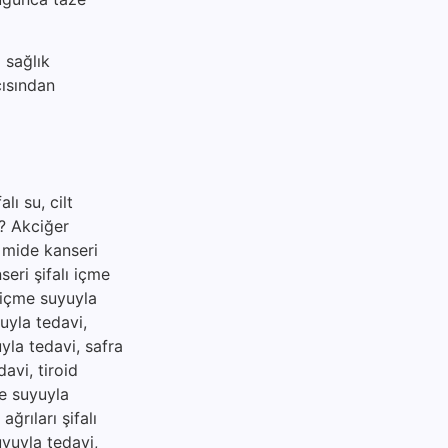
 sağlık
çısından
lı su, cilt
ir? Akciğer
, mide kanseri
seri şifalı içme
ı içme suyuyla
uyla tedavi,
uyla tedavi, safra
davi, tiroid
me suyuyla
ğrıları şifalı
uyuyla tedavi,