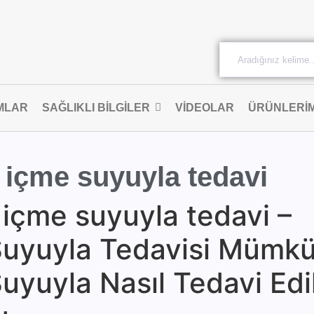
MLAR
SAĞLIKLI BILGILER
VIDEOLAR
ÜRÜNLERIM
ı içme suyuyla tedavi
ı içme suyuyla tedavi –
e Suyuyla Tedavisi Müm
Suyuyla Nasıl Tedavi Edil