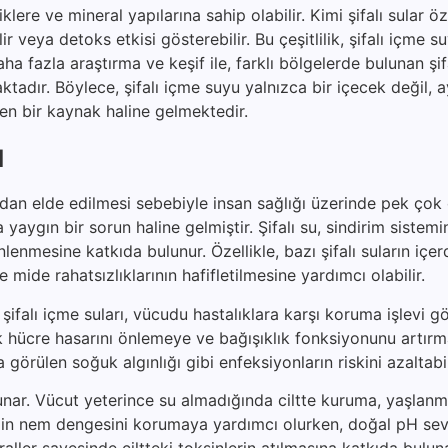
klere ve mineral yapılarına sahip olabilir. Kimi şifalı sular öz
bilir veya detoks etkisi gösterebilir. Bu çeşitlilik, şifalı içme 
ha fazla araştırma ve keşif ile, farklı bölgelerde bulunan şif
maktadır. Böylece, şifalı içme suyu yalnızca bir içecek değil,
eken bir kaynak haline gelmektedir.
ı
rdan elde edilmesi sebebiyle insan sağlığı üzerinde pek çok
yaygın bir sorun haline gelmiştir. Şifalı su, sindirim sistemi
enmesine katkıda bulunur. Özellikle, bazı şifalı suların içer
e mide rahatsızlıklarının hafifletilmesine yardımcı olabilir.
şifalı içme suları, vücudu hastalıklara karşı koruma işlevi gö
rak hücre hasarını önlemeye ve bağışıklık fonksiyonunu artır
a görülen soğuk algınlığı gibi enfeksiyonların riskini azaltabil
unar. Vücut yeterince su almadığında ciltte kuruma, yaşlanma
, cildin nem dengesini korumaya yardımcı olurken, doğal pH sev
raller sayesinde ciltteki toksinlerin atılmasına katkıda bulun