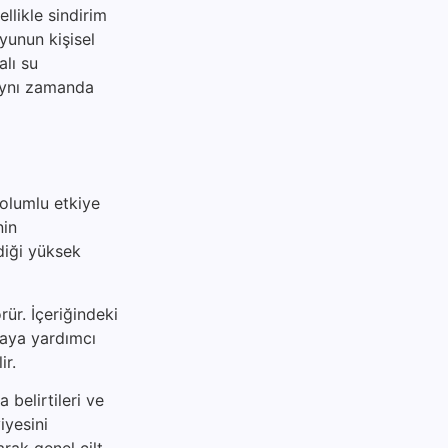
ellikle sindirim
suyunun kişisel
alı su
 aynı zamanda
 olumlu etkiye
nin
diği yüksek
rür. İçeriğindeki
maya yardımcı
ir.
 belirtileri ve
iyesini
arak genel cilt