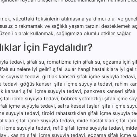
etmek, vücuttaki toksinlerin atılmasına yardımcı olur ve genel
u susuz bırakmamak ve sağlıklı yaşam tarzını desteklemek a
zenli olarak kullanmak, sağlığımıza olumlu etkiler sağlar.
klar İçin Faydalıdır?
la tedavi, şifalı su, romatizma için şifalı su, egzama için şifa
şifalı su nelere iyi gelir? şifalı sular hangi hastalıklara iyi gel
çme suyuyla tedavi, gırtlak kanseri şifalı içme suyuyla tedavi
a tedavi, göğüs kanseri şifalı içme suyuyla tedavi, rahim kan
ik kanseri şifalı içme suyuyla tedavi, pankreas kanseri şifal
 şifalı içme suyuyla tedavi, böbrek yetmezliği şifalı içme suy
falı içme suyuyla tedavi, safra kesesi taşları şifalı içme suy
e suyuyla tedavi, tiroid rahatsızlıkları şifalı içme suyuyla te
ıkları şifalı içme suyuyla tedavi, mide hastalıkları şifalı iç
lı içme suyuyla tedavi, reflü şifalı içme suyuyla tedavi, mide a
edavi, kaşıntı şifalı içme suyuyla tedavi, egzama şifalı içme s