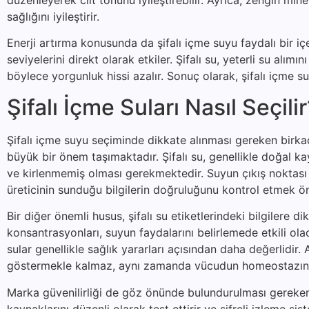
sağlığını iyileştirir.
Enerji artırma konusunda da şifalı içme suyu faydalı bir i
seviyelerini direkt olarak etkiler. Şifalı su, yeterli su alımı
böylece yorgunluk hissi azalır. Sonuç olarak, şifalı içme 
Şifalı İçme Suları Nasıl Seçili
Şifalı içme suyu seçiminde dikkate alınması gereken birkaç 
büyük bir önem taşımaktadır. Şifalı su, genellikle doğal k
ve kirlenmemiş olması gerekmektedir. Suyun çıkış noktası h
üreticinin sunduğu bilgilerin doğruluğunu kontrol etmek öne
Bir diğer önemli husus, şifalı su etiketlerindeki bilgilere d
konsantrasyonları, suyun faydalarını belirlemede etkili o
sular genellikle sağlık yararları açısından daha değerlidi
göstermekle kalmaz, aynı zamanda vücudun homeostazına
Marka güvenilirliği de göz önünde bulundurulması gereken b
kaynaklarını düzenli olarak test ettirir ve şifreli izleme sis