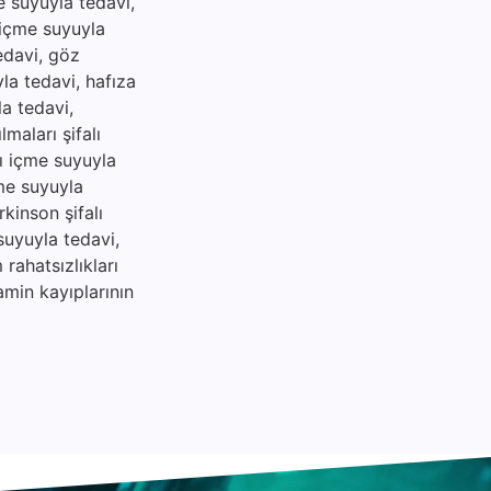
me suyuyla tedavi,
ı içme suyuyla
tedavi, göz
yla tedavi, hafıza
la tedavi,
maları şifalı
lı içme suyuyla
çme suyuyla
rkinson şifalı
suyuyla tedavi,
rahatsızlıkları
amin kayıplarının