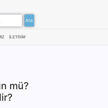
Ara
IZ
ILETISIM
kün mü?
ir?