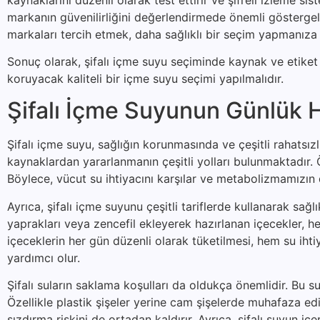
markanın güvenilirliğini değerlendirmede önemli göstergele
markaları tercih etmek, daha sağlıklı bir seçim yapmanıza 
Sonuç olarak, şifalı içme suyu seçiminde kaynak ve etiket b
koruyacak kaliteli bir içme suyu seçimi yapılmalıdır.
Şifalı İçme Suyunun Günlük H
Şifalı içme suyu, sağlığın korunmasında ve çeşitli rahatsı
kaynaklardan yararlanmanın çeşitli yolları bulunmaktadır. Ön
Böylece, vücut su ihtiyacını karşılar ve metabolizmamızın 
Ayrıca, şifalı içme suyunu çeşitli tariflerde kullanarak sağ
yaprakları veya zencefil ekleyerek hazırlanan içecekler, hem
içeceklerin her gün düzenli olarak tüketilmesi, hem su iht
yardımcı olur.
Şifalı suların saklama koşulları da oldukça önemlidir. Bu su
Özellikle plastik şişeler yerine cam şişelerde muhafaza ed
sızdırma riskini de ortadan kaldırır. Ayrıca, şifalı suyun 