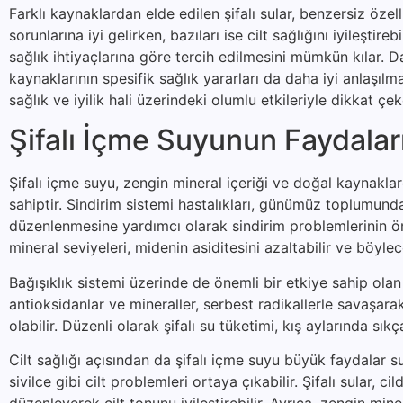
Farklı kaynaklardan elde edilen şifalı sular, benzersiz özelli
sorunlarına iyi gelirken, bazıları ise cilt sağlığını iyileştire
sağlık ihtiyaçlarına göre tercih edilmesini mümkün kılar. Da
kaynaklarının spesifik sağlık yararları da daha iyi anlaşıl
sağlık ve iyilik hali üzerindeki olumlu etkileriyle dikkat ç
Şifalı İçme Suyunun Faydalar
Şifalı içme suyu, zengin mineral içeriği ve doğal kaynakla
sahiptir. Sindirim sistemi hastalıkları, günümüz toplumunda 
düzenlenmesine yardımcı olarak sindirim problemlerinin önl
mineral seviyeleri, midenin asiditesini azaltabilir ve böylec
Bağışıklık sistemi üzerinde de önemli bir etkiye sahip olan 
antioksidanlar ve mineraller, serbest radikallerle savaşa
olabilir. Düzenli olarak şifalı su tüketimi, kış aylarında sıkç
Cilt sağlığı açısından da şifalı içme suyu büyük faydalar s
sivilce gibi cilt problemleri ortaya çıkabilir. Şifalı sular
düzenleyerek cilt tonunu iyileştirebilir. Ayrıca, zengin mine