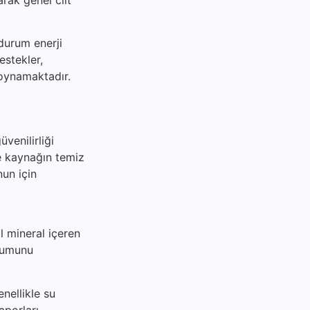
 durum enerji
destekler,
 oynamaktadır.
venilirliği
le kaynağın temiz
nun için
l mineral içeren
urumunu
nellikle su
aporları,