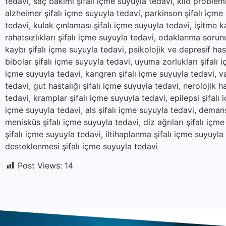
tedavi, saç bakımı şifalı içme suyuyla tedavi, kilo problemle
alzheimer şifalı içme suyuyla tedavi, parkinson şifalı içme
tedavi, kulak çınlaması şifalı içme suyuyla tedavi, işitme k
rahatsızlıkları şifalı içme suyuyla tedavi, odaklanma sorunu
kaybı şifalı içme suyuyla tedavi, psikolojik ve depresif hast
bibolar şifalı içme suyuyla tedavi, uyuma zorlukları şifalı i
içme suyuyla tedavi, kangren şifalı içme suyuyla tedavi, va
tedavi, gut hastalığı şifalı içme suyuyla tedavi, nerolojik ha
tedavi, kramplar şifalı içme suyuyla tedavi, epilepsi şifalı
içme suyuyla tedavi, als şifalı içme suyuyla tedavi, demans
menisküs şifalı içme suyuyla tedavi, diz ağrıları şifalı içm
şifalı içme suyuyla tedavi, iltihaplanma şifalı içme suyuyl
desteklenmesi şifalı içme suyuyla tedavi
Post Views:
14