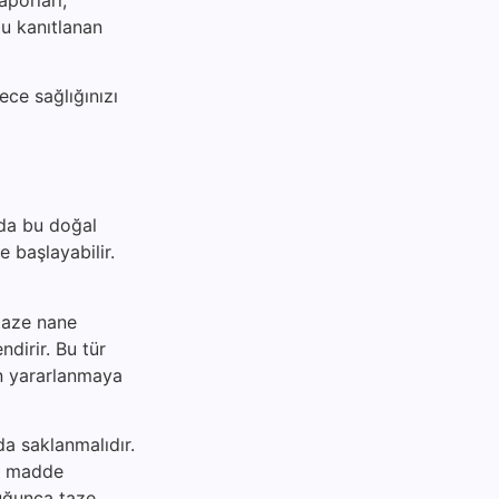
ğu kanıtlanan
ece sağlığınızı
zda bu doğal
e başlayabilir.
 taze nane
ndirir. Bu tür
an yararlanmaya
da saklanmalıdır.
al madde
duğunca taze