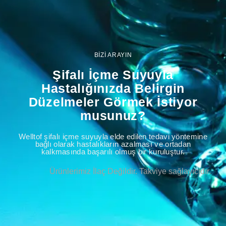
BİZİ ARAYIN
Şifalı İçme Suyuyla
Hastalığınızda Belirgin
Düzelmeler Görmek İstiyor
musunuz?
Welltof şifalı içme suyuyla elde edilen tedavi yöntemine
bağlı olarak hastalıkların azalması ve ortadan
kalkmasında başarılı olmuş bir kuruluştur.
Ürünlerimiz İlaç Değildir. Takviye sağlayıcıdır.