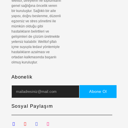
Welltof, bireylerin ve toplumların
genel sağlığına öncelik veren
bir kuruluştur. Sağlıklı bir aile
yapısı, doğru beslenme, düzenli
egzersiz ve stres yönetimi ile
mümkün olduğu gibi
hastalıkların belirtileri ve
gelişimleri de çözüm üretmekte
yetersiz kalabilir. Welltof şifalı
içme suyuyla tedavi yöntemiyle
hastalıkların azalması ve
ortadan kalkmasında başarılı
olmuş kuruluştur.
Abonelik
Abone Ol
Sosyal Paylaşım