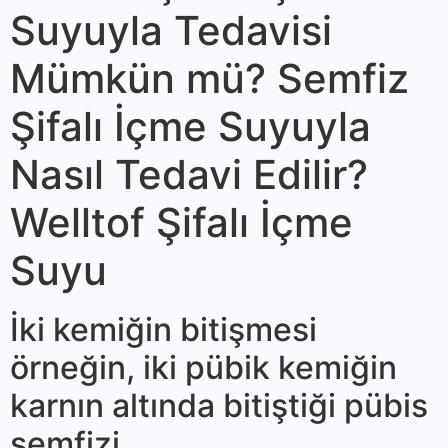
Suyuyla Tedavisi
Mümkün mü? Semfiz
Şifalı İçme Suyuyla
Nasıl Tedavi Edilir?
Welltof Şifalı İçme
Suyu
İki kemiğin bitiş­mesi
örneğin, iki pübik ke­miğin
karnın altında bitiş­tiği pübis
semfizi.