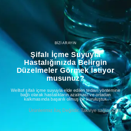
BİZİ ARAYIN
Şifalı İçme Suyuyla
Hastalığınızda Belirgin
Düzelmeler Görmek İstiyor
musunuz?
Welltof şifalı içme suyuyla elde edilen tedavi yöntemine
bağlı olarak hastalıkların azalması ve ortadan
kalkmasında başarılı olmuş bir kuruluştur.
Ürünlerimiz İlaç Değildir. Takviye sağlayıcıdır.