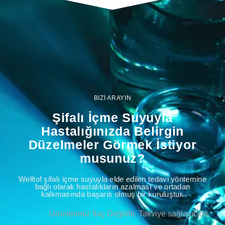
BİZİ ARAYIN
Şifalı İçme Suyuyla
Hastalığınızda Belirgin
Düzelmeler Görmek İstiyor
musunuz?
Welltof şifalı içme suyuyla elde edilen tedavi yöntemine
bağlı olarak hastalıkların azalması ve ortadan
kalkmasında başarılı olmuş bir kuruluştur.
Ürünlerimiz İlaç Değildir. Takviye sağlayıcıdır.