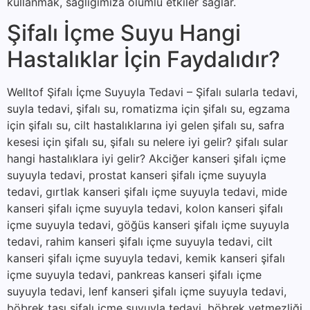
kullanmak, sağlığımıza olumlu etkiler sağlar.
Şifalı İçme Suyu Hangi
Hastalıklar İçin Faydalıdır?
Welltof Şifalı İçme Suyuyla Tedavi – Şifalı sularla tedavi,
suyla tedavi, şifalı su, romatizma için şifalı su, egzama
için şifalı su, cilt hastalıklarına iyi gelen şifalı su, safra
kesesi için şifalı su, şifalı su nelere iyi gelir? şifalı sular
hangi hastalıklara iyi gelir? Akciğer kanseri şifalı içme
suyuyla tedavi, prostat kanseri şifalı içme suyuyla
tedavi, gırtlak kanseri şifalı içme suyuyla tedavi, mide
kanseri şifalı içme suyuyla tedavi, kolon kanseri şifalı
içme suyuyla tedavi, göğüs kanseri şifalı içme suyuyla
tedavi, rahim kanseri şifalı içme suyuyla tedavi, cilt
kanseri şifalı içme suyuyla tedavi, kemik kanseri şifalı
içme suyuyla tedavi, pankreas kanseri şifalı içme
suyuyla tedavi, lenf kanseri şifalı içme suyuyla tedavi,
böbrek taşı şifalı içme suyuyla tedavi, böbrek yetmezliği