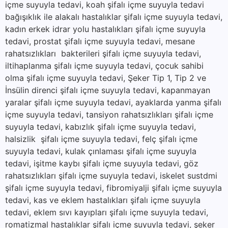
içme suyuyla tedavi, koah şifalı içme suyuyla tedavi
bağışıklık ile alakalı hastalıklar şifalı içme suyuyla tedavi,
kadın erkek idrar yolu hastalıkları şifalı içme suyuyla
tedavi, prostat şifalı içme suyuyla tedavi, mesane
rahatsızlıkları bakterileri şifalı içme suyuyla tedavi,
iltihaplanma şifalı içme suyuyla tedavi, çocuk sahibi
olma şifalı içme suyuyla tedavi, Şeker Tip 1, Tip 2 ve
İnsülin direnci şifalı içme suyuyla tedavi, kapanmayan
yaralar şifalı içme suyuyla tedavi, ayaklarda yanma şifalı
içme suyuyla tedavi, tansiyon rahatsızlıkları şifalı içme
suyuyla tedavi, kabızlık şifalı içme suyuyla tedavi,
halsizlik şifalı içme suyuyla tedavi, felç şifalı içme
suyuyla tedavi, kulak çınlaması şifalı içme suyuyla
tedavi, işitme kaybı şifalı içme suyuyla tedavi, göz
rahatsızlıkları şifalı içme suyuyla tedavi, iskelet sustdmi
şifalı içme suyuyla tedavi, fibromiyalji şifalı içme suyuyla
tedavi, kas ve eklem hastalıkları şifalı içme suyuyla
tedavi, eklem sıvı kayıpları şifalı içme suyuyla tedavi,
romatizmal hastalıklar şifalı içme suyuyla tedavi, şeker