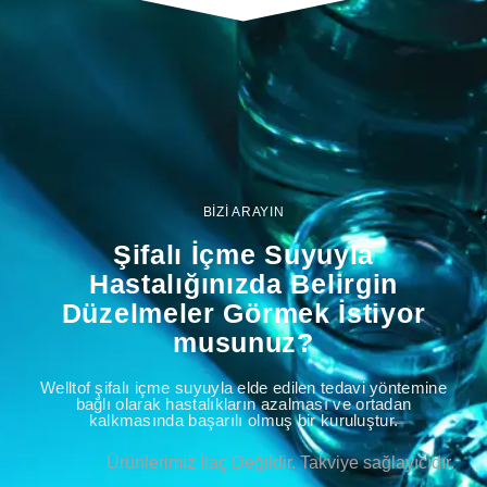
BİZİ ARAYIN
Şifalı İçme Suyuyla
Hastalığınızda Belirgin
Düzelmeler Görmek İstiyor
musunuz?
Welltof şifalı içme suyuyla elde edilen tedavi yöntemine
bağlı olarak hastalıkların azalması ve ortadan
kalkmasında başarılı olmuş bir kuruluştur.
Ürünlerimiz İlaç Değildir. Takviye sağlayıcıdır.