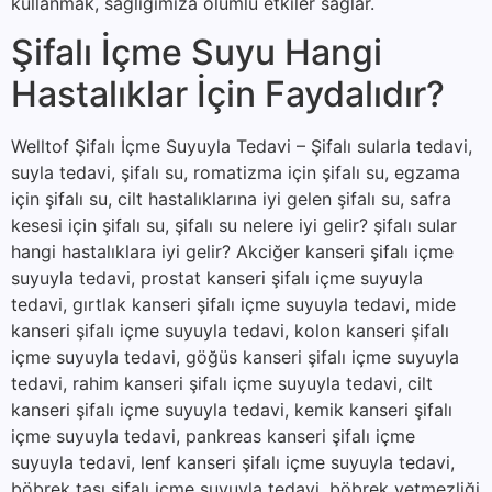
kullanmak, sağlığımıza olumlu etkiler sağlar.
Şifalı İçme Suyu Hangi
Hastalıklar İçin Faydalıdır?
Welltof Şifalı İçme Suyuyla Tedavi – Şifalı sularla tedavi,
suyla tedavi, şifalı su, romatizma için şifalı su, egzama
için şifalı su, cilt hastalıklarına iyi gelen şifalı su, safra
kesesi için şifalı su, şifalı su nelere iyi gelir? şifalı sular
hangi hastalıklara iyi gelir? Akciğer kanseri şifalı içme
suyuyla tedavi, prostat kanseri şifalı içme suyuyla
tedavi, gırtlak kanseri şifalı içme suyuyla tedavi, mide
kanseri şifalı içme suyuyla tedavi, kolon kanseri şifalı
içme suyuyla tedavi, göğüs kanseri şifalı içme suyuyla
tedavi, rahim kanseri şifalı içme suyuyla tedavi, cilt
kanseri şifalı içme suyuyla tedavi, kemik kanseri şifalı
içme suyuyla tedavi, pankreas kanseri şifalı içme
suyuyla tedavi, lenf kanseri şifalı içme suyuyla tedavi,
böbrek taşı şifalı içme suyuyla tedavi, böbrek yetmezliği