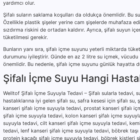
yardımcı olur.
Şifalı suların saklama koşulları da oldukça önemlidir. Bu su
Özellikle plastik şişeler yerine cam şişelerde muhafaza ed
sızdırma riskini de ortadan kaldırır. Ayrıca, şifalı suyun 
tüketilmesi gerekir.
Bunların yanı sıra, şifalı içme suyunu yeterli miktarda tük
durumunu iyileştirir. Günde en az 2 litre su içmek, vücud
önemlidir. Bu nedenle, şifalı içme suyunu günlük hayatta dü
Şifalı İçme Suyu Hangi Hastalı
Welltof Şifalı İçme Suyuyla Tedavi – Şifalı sularla tedavi, suy
hastalıklarına iyi gelen şifalı su, safra kesesi için şifalı su, 
kanseri şifalı içme suyuyla tedavi, prostat kanseri şifalı i
şifalı içme suyuyla tedavi, kolon kanseri şifalı içme suyuyl
suyuyla tedavi, cilt kanseri şifalı içme suyuyla tedavi, kem
tedavi, lenf kanseri şifalı içme suyuyla tedavi, böbrek taşı
protein kaçağı şifalı içme suyuyla tedavi, böbrek kistleri şi