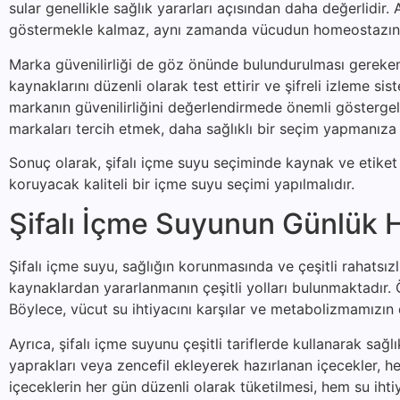
sular genellikle sağlık yararları açısından daha değerlidi
göstermekle kalmaz, aynı zamanda vücudun homeostazına
Marka güvenilirliği de göz önünde bulundurulması gereken b
kaynaklarını düzenli olarak test ettirir ve şifreli izleme sis
markanın güvenilirliğini değerlendirmede önemli göstergele
markaları tercih etmek, daha sağlıklı bir seçim yapmanıza 
Sonuç olarak, şifalı içme suyu seçiminde kaynak ve etiket b
koruyacak kaliteli bir içme suyu seçimi yapılmalıdır.
Şifalı İçme Suyunun Günlük H
Şifalı içme suyu, sağlığın korunmasında ve çeşitli rahatsı
kaynaklardan yararlanmanın çeşitli yolları bulunmaktadır. Ön
Böylece, vücut su ihtiyacını karşılar ve metabolizmamızın 
Ayrıca, şifalı içme suyunu çeşitli tariflerde kullanarak sağ
yaprakları veya zencefil ekleyerek hazırlanan içecekler, hem
içeceklerin her gün düzenli olarak tüketilmesi, hem su iht