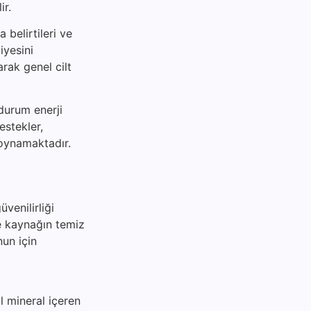
ir.
 belirtileri ve
iyesini
arak genel cilt
 durum enerji
destekler,
 oynamaktadır.
venilirliği
le kaynağın temiz
nun için
l mineral içeren