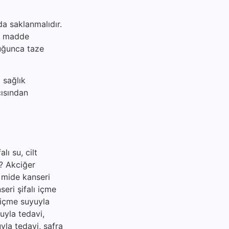
da saklanmalıdır.
al madde
duğunca taze
 sağlık
çısından
lı su, cilt
ir? Akciğer
, mide kanseri
seri şifalı içme
ı içme suyuyla
uyla tedavi,
uyla tedavi, safra