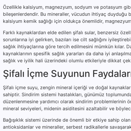
Özellikle kalsiyum, magnezyum, sodyum ve potasyum gibi min
bileşenlerdendir. Bu mineraller, vücudun ihtiyaç duyduğu bi
kalsiyum kemik sağlığı için oldukça önemlidir, magnezyum 
Farklı kaynaklardan elde edilen şifalı sular, benzersiz özelli
sorunlarına iyi gelirken, bazıları ise cilt sağlığını iyileştire
sağlık ihtiyaçlarına göre tercih edilmesini mümkün kılar. Da
kaynaklarının spesifik sağlık yararları da daha iyi anlaşıl
sağlık ve iyilik hali üzerindeki olumlu etkileriyle dikkat ç
Şifalı İçme Suyunun Faydalar
Şifalı içme suyu, zengin mineral içeriği ve doğal kaynakla
sahiptir. Sindirim sistemi hastalıkları, günümüz toplumunda 
düzenlenmesine yardımcı olarak sindirim problemlerinin önl
mineral seviyeleri, midenin asiditesini azaltabilir ve böylec
Bağışıklık sistemi üzerinde de önemli bir etkiye sahip olan 
antioksidanlar ve mineraller, serbest radikallerle savaşa