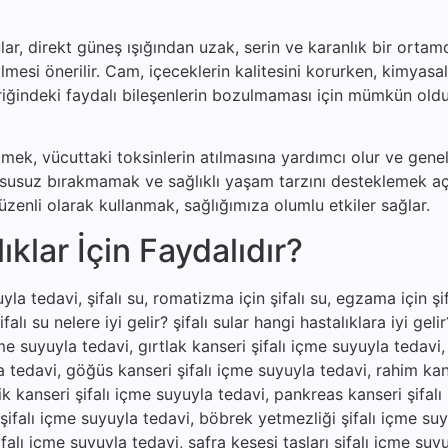
lar, direkt güneş ışığından uzak, serin ve karanlık bir ortam
ilmesi önerilir. Cam, içeceklerin kalitesini korurken, kimyas
içeriğindeki faydalı bileşenlerin bozulmaması için mümkün ol
etmek, vücuttaki toksinlerin atılmasına yardımcı olur ve genel
u susuz bırakmamak ve sağlıklı yaşam tarzını desteklemek a
zenli olarak kullanmak, sağlığımıza olumlu etkiler sağlar.
klar İçin Faydalıdır?
la tedavi, şifalı su, romatizma için şifalı su, egzama için şifa
şifalı su nelere iyi gelir? şifalı sular hangi hastalıklara iyi gel
çme suyuyla tedavi, gırtlak kanseri şifalı içme suyuyla tedavi
a tedavi, göğüs kanseri şifalı içme suyuyla tedavi, rahim kan
ik kanseri şifalı içme suyuyla tedavi, pankreas kanseri şifal
 şifalı içme suyuyla tedavi, böbrek yetmezliği şifalı içme suy
falı içme suyuyla tedavi, safra kesesi taşları şifalı içme suy