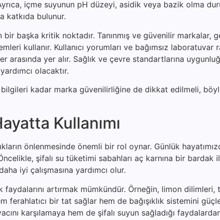
r. Ayrıca, içme suyunun pH düzeyi, asidik veya bazik olma d
 katkıda bulunur.
ir başka kritik noktadır. Tanınmış ve güvenilir markalar, ge
temleri kullanır. Kullanıcı yorumları ve bağımsız laboratuvar r
r arasında yer alır. Sağlık ve çevre standartlarına uygunlu
yardımcı olacaktır.
ilgileri kadar marka güvenilirliğine de dikkat edilmeli, böyl
ayatta Kullanımı
zlıkların önlenmesinde önemli bir rol oynar. Günlük hayatımı
celikle, şifalı su tüketimi sabahları aç karnına bir bardak il
daha iyi çalışmasına yardımcı olur.
lık faydalarını artırmak mümkündür. Örneğin, limon dilimleri,
 ferahlatıcı bir tat sağlar hem de bağışıklık sistemini güçle
iyacını karşılamaya hem de şifalı suyun sağladığı faydalard