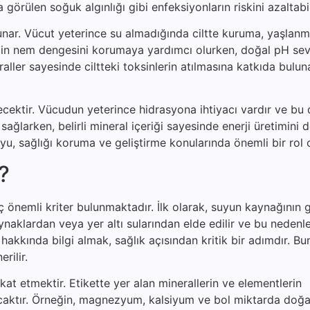
a görülen soğuk algınlığı gibi enfeksiyonların riskini azaltabil
unar. Vücut yeterince su almadığında ciltte kuruma, yaşlanma
, cildin nem dengesini korumaya yardımcı olurken, doğal pH sev
raller sayesinde ciltteki toksinlerin atılmasına katkıda bulun
çecektir. Vücudun yeterince hidrasyona ihtiyacı vardır ve bu
nı sağlarken, belirli mineral içeriği sayesinde enerji üretimini 
suyu, sağlığı koruma ve geliştirme konularında önemli bir rol
r?
önemli kriter bulunmaktadır. İlk olarak, suyun kaynağının gü
aynaklardan veya yer altı sularından elde edilir ve bu neden
akkında bilgi almak, sağlık açısından kritik bir adımdır. Bu
rilir.
ikkat etmektir. Etikette yer alan minerallerin ve elementlerin
lacaktır. Örneğin, magnezyum, kalsiyum ve bol miktarda doğa