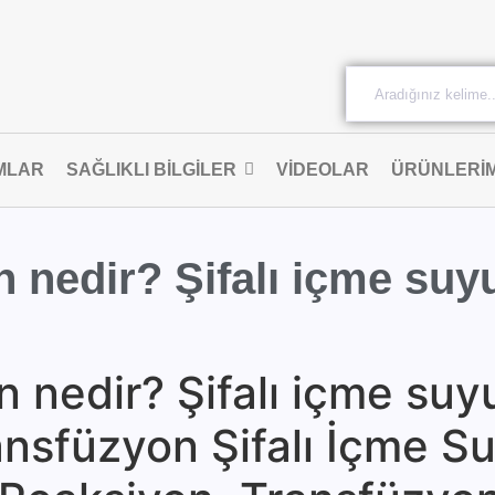
MLAR
SAĞLIKLI BILGILER
VIDEOLAR
ÜRÜNLERIM
 nedir? Şifalı içme suy
 nedir? Şifalı içme suy
ansfüzyon Şifalı İçme S