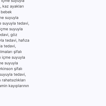
lı içme suyuyla
i, kaz ayakları
, bebek
çme suyuyla
me suyuyla tedavi,
ı içme suyuyla
tedavi, göz
yla tedavi, hafıza
la tedavi,
maları şifalı
lı içme suyuyla
çme suyuyla
rkinson şifalı
suyuyla tedavi,
rahatsızlıkları
amin kayıplarının