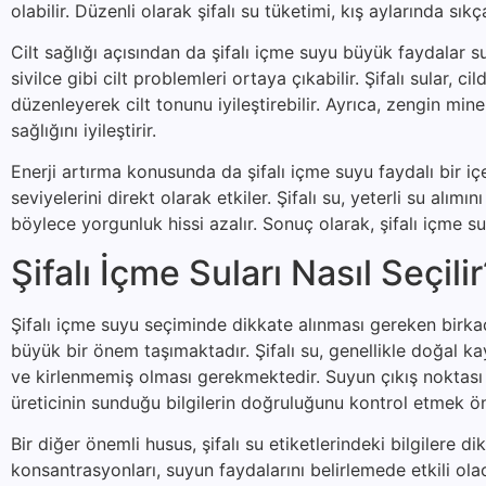
olabilir. Düzenli olarak şifalı su tüketimi, kış aylarında sıkç
Cilt sağlığı açısından da şifalı içme suyu büyük faydalar s
sivilce gibi cilt problemleri ortaya çıkabilir. Şifalı sular
düzenleyerek cilt tonunu iyileştirebilir. Ayrıca, zengin mine
sağlığını iyileştirir.
Enerji artırma konusunda da şifalı içme suyu faydalı bir i
seviyelerini direkt olarak etkiler. Şifalı su, yeterli su alımı
böylece yorgunluk hissi azalır. Sonuç olarak, şifalı içme 
Şifalı İçme Suları Nasıl Seçili
Şifalı içme suyu seçiminde dikkate alınması gereken birkaç 
büyük bir önem taşımaktadır. Şifalı su, genellikle doğal k
ve kirlenmemiş olması gerekmektedir. Suyun çıkış noktası h
üreticinin sunduğu bilgilerin doğruluğunu kontrol etmek öne
Bir diğer önemli husus, şifalı su etiketlerindeki bilgilere d
konsantrasyonları, suyun faydalarını belirlemede etkili o