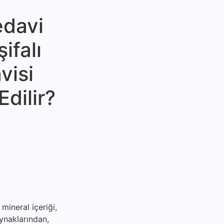
edavi
ifalı
visi
dilir?
mineral içeriği,
aynaklarından,