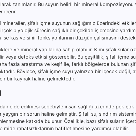
arak tanımlanır. Bu suyun belirli bir mineral kompozisyonu 
 içerir.
eraller, şifalı içme suyunun sağlığımız üzerindeki etkileri
rçok biyolojik sürecin sağlıklı bir şekilde işlemesine yardımc
ise kas ve sinir fonksiyonlarının düzgün çalışmasını destekl
klere ve mineral yapılarına sahip olabilir. Kimi şifalı sular öz
bilir veya detoks etkisi gösterebilir. Bu çeşitlilik, şifalı içme 
ha fazla araştırma ve keşif ile, farklı bölgelerde bulunan şif
maktadır. Böylece, şifalı içme suyu yalnızca bir içecek değil,
eken bir kaynak haline gelmektedir.
ı
rdan elde edilmesi sebebiyle insan sağlığı üzerinde pek çok
yaygın bir sorun haline gelmiştir. Şifalı su, sindirim sistemi
enmesine katkıda bulunur. Özellikle, bazı şifalı suların içer
e mide rahatsızlıklarının hafifletilmesine yardımcı olabilir.