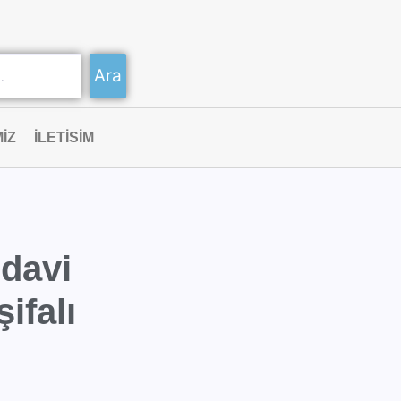
Ara
IZ
ILETISIM
edavi
ifalı