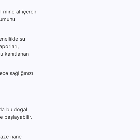
l mineral içeren
urumunu
nellikle su
aporları,
ğu kanıtlanan
ece sağlığınızı
zda bu doğal
e başlayabilir.
 taze nane