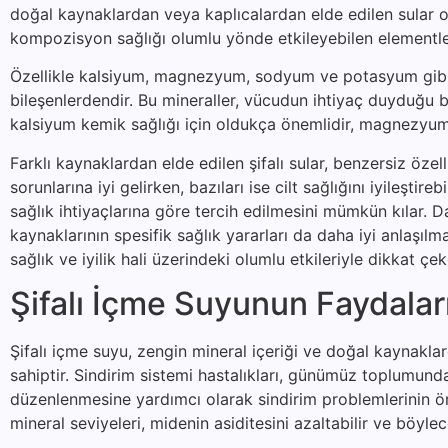
doğal kaynaklardan veya kaplıcalardan elde edilen sular ol
kompozisyon sağlığı olumlu yönde etkileyebilen elementler
Özellikle kalsiyum, magnezyum, sodyum ve potasyum gibi min
bileşenlerdendir. Bu mineraller, vücudun ihtiyaç duyduğu bi
kalsiyum kemik sağlığı için oldukça önemlidir, magnezyum 
Farklı kaynaklardan elde edilen şifalı sular, benzersiz özelli
sorunlarına iyi gelirken, bazıları ise cilt sağlığını iyileştire
sağlık ihtiyaçlarına göre tercih edilmesini mümkün kılar. Da
kaynaklarının spesifik sağlık yararları da daha iyi anlaşıl
sağlık ve iyilik hali üzerindeki olumlu etkileriyle dikkat ç
Şifalı İçme Suyunun Faydalar
Şifalı içme suyu, zengin mineral içeriği ve doğal kaynakla
sahiptir. Sindirim sistemi hastalıkları, günümüz toplumunda 
düzenlenmesine yardımcı olarak sindirim problemlerinin önl
mineral seviyeleri, midenin asiditesini azaltabilir ve böylec