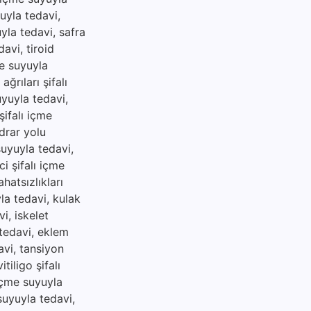
uyla tedavi,
uyla tedavi, safra
davi, tiroid
me suyuyla
ğrıları şifalı
uyuyla tedavi,
şifalı içme
idrar yolu
suyuyla tedavi,
i şifalı içme
hatsızlıkları
yla tedavi, kulak
i, iskelet
 tedavi, eklem
avi, tansiyon
tiligo şifalı
 içme suyuyla
 suyuyla tedavi,