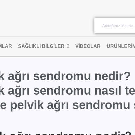
MLAR
SAĞLIKLI BILGILER
VIDEOLAR
ÜRÜNLERIM
vik ağrı sendromu nedir?
ik ağrı sendromu nasıl t
 ve pelvik ağrı sendromu ş