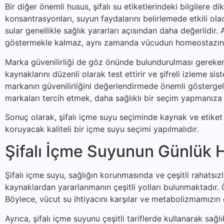
Bir diğer önemli husus, şifalı su etiketlerindeki bilgilere d
konsantrasyonları, suyun faydalarını belirlemede etkili o
sular genellikle sağlık yararları açısından daha değerlidi
göstermekle kalmaz, aynı zamanda vücudun homeostazına
Marka güvenilirliği de göz önünde bulundurulması gereken b
kaynaklarını düzenli olarak test ettirir ve şifreli izleme sis
markanın güvenilirliğini değerlendirmede önemli göstergele
markaları tercih etmek, daha sağlıklı bir seçim yapmanıza 
Sonuç olarak, şifalı içme suyu seçiminde kaynak ve etiket b
koruyacak kaliteli bir içme suyu seçimi yapılmalıdır.
Şifalı İçme Suyunun Günlük H
Şifalı içme suyu, sağlığın korunmasında ve çeşitli rahatsı
kaynaklardan yararlanmanın çeşitli yolları bulunmaktadır. Ön
Böylece, vücut su ihtiyacını karşılar ve metabolizmamızın 
Ayrıca, şifalı içme suyunu çeşitli tariflerde kullanarak sağ