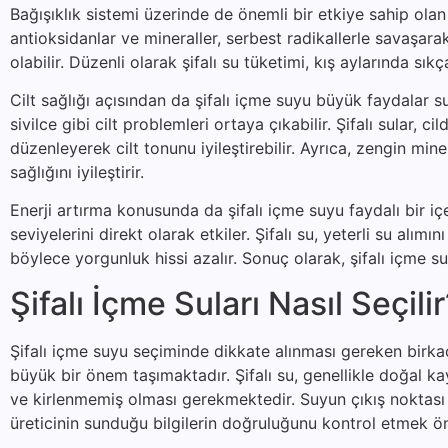
Bağışıklık sistemi üzerinde de önemli bir etkiye sahip olan 
antioksidanlar ve mineraller, serbest radikallerle savaşa
olabilir. Düzenli olarak şifalı su tüketimi, kış aylarında sıkç
Cilt sağlığı açısından da şifalı içme suyu büyük faydalar s
sivilce gibi cilt problemleri ortaya çıkabilir. Şifalı sular
düzenleyerek cilt tonunu iyileştirebilir. Ayrıca, zengin mine
sağlığını iyileştirir.
Enerji artırma konusunda da şifalı içme suyu faydalı bir i
seviyelerini direkt olarak etkiler. Şifalı su, yeterli su alımı
böylece yorgunluk hissi azalır. Sonuç olarak, şifalı içme 
Şifalı İçme Suları Nasıl Seçili
Şifalı içme suyu seçiminde dikkate alınması gereken birkaç 
büyük bir önem taşımaktadır. Şifalı su, genellikle doğal k
ve kirlenmemiş olması gerekmektedir. Suyun çıkış noktası h
üreticinin sunduğu bilgilerin doğruluğunu kontrol etmek öne