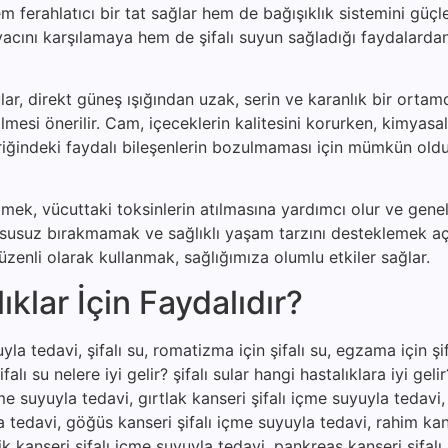
 ferahlatıcı bir tat sağlar hem de bağışıklık sistemini güçle
iyacını karşılamaya hem de şifalı suyun sağladığı faydalard
lar, direkt güneş ışığından uzak, serin ve karanlık bir ortam
ilmesi önerilir. Cam, içeceklerin kalitesini korurken, kimyas
içeriğindeki faydalı bileşenlerin bozulmaması için mümkün ol
etmek, vücuttaki toksinlerin atılmasına yardımcı olur ve genel
u susuz bırakmamak ve sağlıklı yaşam tarzını desteklemek a
zenli olarak kullanmak, sağlığımıza olumlu etkiler sağlar.
klar İçin Faydalıdır?
la tedavi, şifalı su, romatizma için şifalı su, egzama için şifa
şifalı su nelere iyi gelir? şifalı sular hangi hastalıklara iyi gel
çme suyuyla tedavi, gırtlak kanseri şifalı içme suyuyla tedavi
a tedavi, göğüs kanseri şifalı içme suyuyla tedavi, rahim kan
ik kanseri şifalı içme suyuyla tedavi, pankreas kanseri şifal