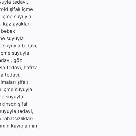
yuyla tedavi,
roid şifalı içme
lı içme suyuyla
i, kaz ayakları
, bebek
çme suyuyla
me suyuyla tedavi,
ı içme suyuyla
tedavi, göz
yla tedavi, hafıza
la tedavi,
maları şifalı
lı içme suyuyla
çme suyuyla
rkinson şifalı
suyuyla tedavi,
rahatsızlıkları
amin kayıplarının