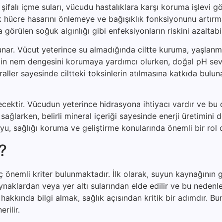
şifalı içme suları, vücudu hastalıklara karşı koruma işlevi gö
rak hücre hasarını önlemeye ve bağışıklık fonksiyonunu artır
a görülen soğuk algınlığı gibi enfeksiyonların riskini azaltabil
unar. Vücut yeterince su almadığında ciltte kuruma, yaşlanma
, cildin nem dengesini korumaya yardımcı olurken, doğal pH sev
raller sayesinde ciltteki toksinlerin atılmasına katkıda bulun
çecektir. Vücudun yeterince hidrasyona ihtiyacı vardır ve bu
nı sağlarken, belirli mineral içeriği sayesinde enerji üretimini 
suyu, sağlığı koruma ve geliştirme konularında önemli bir rol
r?
önemli kriter bulunmaktadır. İlk olarak, suyun kaynağının gü
aynaklardan veya yer altı sularından elde edilir ve bu neden
akkında bilgi almak, sağlık açısından kritik bir adımdır. Bu
rilir.