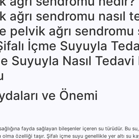
vik ağrı sendromu nedir?
vik ağrı sendromu nasıl t
 ve pelvik ağrı sendromu ş
Şifalı İçme Suyuyla Teda
 Suyuyla Nasıl Tedavi E
u
ydaları ve Önemi
ağlığına fayda sağlayan bileşenler içeren su türüdür. Bu su, 
lma özelliği taşır. Şifalı içme suyu genellikle yer altı su k