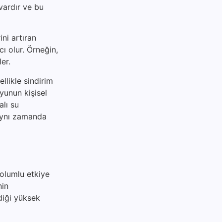
vardır ve bu
ni artıran
ı olur. Örneğin,
er.
ellikle sindirim
suyunun kişisel
alı su
 aynı zamanda
 olumlu etkiye
nin
diği yüksek