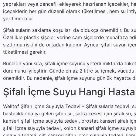
yaprakları veya zencefil ekleyerek hazırlanan içecekler, hem
içeceklerin her gün düzenli olarak tüketilmesi, hem su iht
yardımcı olur.
Şifalı suların saklama koşulları da oldukça önemlidir. Bu su
Özellikle plastik şişeler yerine cam şişelerde muhafaza ed
sızdırma riskini de ortadan kaldırır. Ayrıca, şifalı suyun 
tüketilmesi gerekir.
Bunların yanı sıra, şifalı içme suyunu yeterli miktarda tük
durumunu iyileştirir. Günde en az 2 litre su içmek, vücud
önemlidir. Bu nedenle, şifalı içme suyunu günlük hayatta dü
Şifalı İçme Suyu Hangi Hastalı
Welltof Şifalı İçme Suyuyla Tedavi – Şifalı sularla tedavi, suy
hastalıklarına iyi gelen şifalı su, safra kesesi için şifalı su, 
kanseri şifalı içme suyuyla tedavi, prostat kanseri şifalı i
şifalı içme suyuyla tedavi, kolon kanseri şifalı içme suyuyl
suyuyla tedavi, cilt kanseri şifalı içme suyuyla tedavi, kem