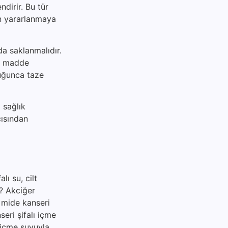
ndirir. Bu tür
an yararlanmaya
da saklanmalıdır.
al madde
duğunca taze
 sağlık
çısından
lı su, cilt
ir? Akciğer
, mide kanseri
seri şifalı içme
ı içme suyuyla