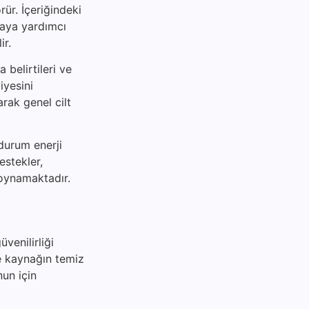
rür. İçeriğindeki
maya yardımcı
ir.
 belirtileri ve
iyesini
arak genel cilt
 durum enerji
destekler,
 oynamaktadır.
venilirliği
le kaynağın temiz
nun için