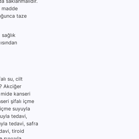
da saklanmalıdır.
al madde
duğunca taze
 sağlık
çısından
lı su, cilt
ir? Akciğer
, mide kanseri
seri şifalı içme
ı içme suyuyla
uyla tedavi,
uyla tedavi, safra
davi, tiroid
me suyuyla