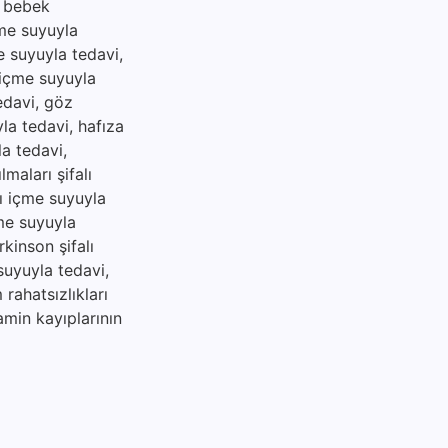
, bebek
çme suyuyla
me suyuyla tedavi,
ı içme suyuyla
tedavi, göz
yla tedavi, hafıza
la tedavi,
maları şifalı
lı içme suyuyla
çme suyuyla
rkinson şifalı
suyuyla tedavi,
rahatsızlıkları
amin kayıplarının