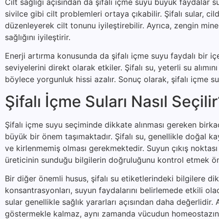
Cilt sağlığı açısından da şifalı içme suyu büyük faydalar s
sivilce gibi cilt problemleri ortaya çıkabilir. Şifalı sular
düzenleyerek cilt tonunu iyileştirebilir. Ayrıca, zengin mine
sağlığını iyileştirir.
Enerji artırma konusunda da şifalı içme suyu faydalı bir i
seviyelerini direkt olarak etkiler. Şifalı su, yeterli su alımı
böylece yorgunluk hissi azalır. Sonuç olarak, şifalı içme 
Şifalı İçme Suları Nasıl Seçili
Şifalı içme suyu seçiminde dikkate alınması gereken birkaç 
büyük bir önem taşımaktadır. Şifalı su, genellikle doğal k
ve kirlenmemiş olması gerekmektedir. Suyun çıkış noktası h
üreticinin sunduğu bilgilerin doğruluğunu kontrol etmek öne
Bir diğer önemli husus, şifalı su etiketlerindeki bilgilere d
konsantrasyonları, suyun faydalarını belirlemede etkili o
sular genellikle sağlık yararları açısından daha değerlidi
göstermekle kalmaz, aynı zamanda vücudun homeostazına