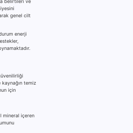
 belirtileri ve
iyesini
arak genel cilt
 durum enerji
destekler,
 oynamaktadır.
venilirliği
le kaynağın temiz
nun için
l mineral içeren
urumunu