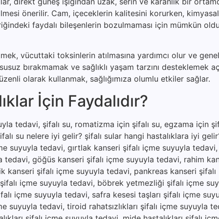
lar, direkt güneş ışığından uzak, serin ve karanlık bir ortam
ilmesi önerilir. Cam, içeceklerin kalitesini korurken, kimyas
içeriğindeki faydalı bileşenlerin bozulmaması için mümkün ol
etmek, vücuttaki toksinlerin atılmasına yardımcı olur ve genel
u susuz bırakmamak ve sağlıklı yaşam tarzını desteklemek a
zenli olarak kullanmak, sağlığımıza olumlu etkiler sağlar.
klar İçin Faydalıdır?
la tedavi, şifalı su, romatizma için şifalı su, egzama için şifa
şifalı su nelere iyi gelir? şifalı sular hangi hastalıklara iyi gel
çme suyuyla tedavi, gırtlak kanseri şifalı içme suyuyla tedavi
a tedavi, göğüs kanseri şifalı içme suyuyla tedavi, rahim kan
ik kanseri şifalı içme suyuyla tedavi, pankreas kanseri şifal
 şifalı içme suyuyla tedavi, böbrek yetmezliği şifalı içme suy
falı içme suyuyla tedavi, safra kesesi taşları şifalı içme suy
e suyuyla tedavi, tiroid rahatsızlıkları şifalı içme suyuyla te
ıkları şifalı içme suyuyla tedavi, mide hastalıkları şifalı iç