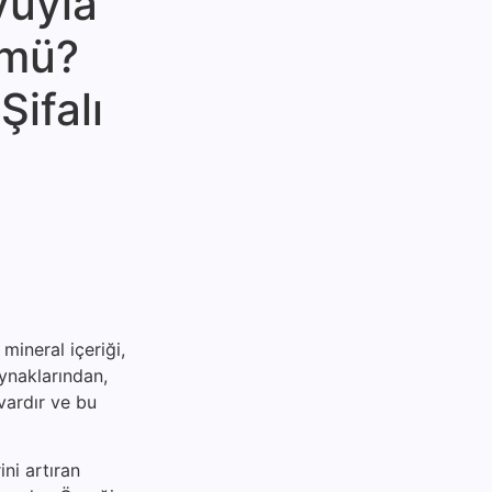
yuyla
 mü?
Şifalı
mineral içeriği,
aynaklarından,
vardır ve bu
ni artıran