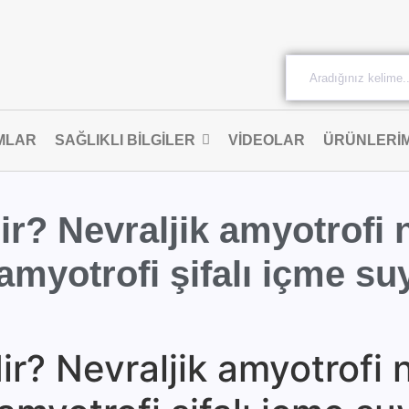
MLAR
SAĞLIKLI BILGILER
VIDEOLAR
ÜRÜNLERIM
ir? Nevraljik amyotrofi 
 amyotrofi şifalı içme su
ir? Nevraljik amyotrofi n