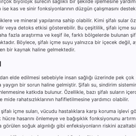
rçok biyolojik sürecin sağlıklı bir şekilde işlemesine yardımc
ise kas ve sinir fonksiyonlarının düzgün çalışmasını destekl
klere ve mineral yapılarına sahip olabilir. Kimi şifalı sular öz
bilir veya detoks etkisi gösterebilir. Bu çeşitlilik, şifalı içme 
ha fazla araştırma ve keşif ile, farklı bölgelerde bulunan şif
maktadır. Böylece, şifalı içme suyu yalnızca bir içecek değil,
eken bir kaynak haline gelmektedir.
ı
rdan elde edilmesi sebebiyle insan sağlığı üzerinde pek çok
yaygın bir sorun haline gelmiştir. Şifalı su, sindirim sistemi
enmesine katkıda bulunur. Özellikle, bazı şifalı suların içer
e mide rahatsızlıklarının hafifletilmesine yardımcı olabilir.
şifalı içme suları, vücudu hastalıklara karşı koruma işlevi gö
rak hücre hasarını önlemeye ve bağışıklık fonksiyonunu artır
a görülen soğuk algınlığı gibi enfeksiyonların riskini azaltabil