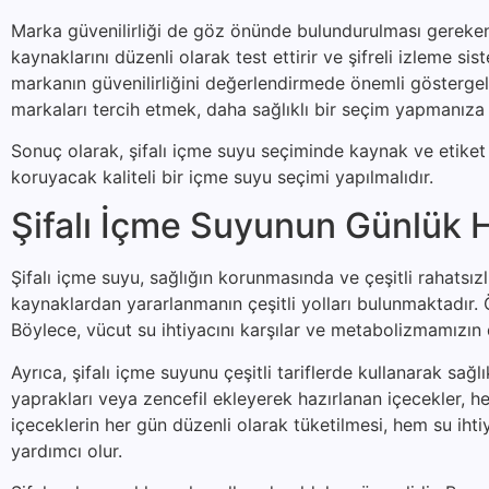
Marka güvenilirliği de göz önünde bulundurulması gereken b
kaynaklarını düzenli olarak test ettirir ve şifreli izleme sis
markanın güvenilirliğini değerlendirmede önemli göstergele
markaları tercih etmek, daha sağlıklı bir seçim yapmanıza 
Sonuç olarak, şifalı içme suyu seçiminde kaynak ve etiket b
koruyacak kaliteli bir içme suyu seçimi yapılmalıdır.
Şifalı İçme Suyunun Günlük H
Şifalı içme suyu, sağlığın korunmasında ve çeşitli rahatsı
kaynaklardan yararlanmanın çeşitli yolları bulunmaktadır. Ön
Böylece, vücut su ihtiyacını karşılar ve metabolizmamızın 
Ayrıca, şifalı içme suyunu çeşitli tariflerde kullanarak sağ
yaprakları veya zencefil ekleyerek hazırlanan içecekler, hem
içeceklerin her gün düzenli olarak tüketilmesi, hem su iht
yardımcı olur.