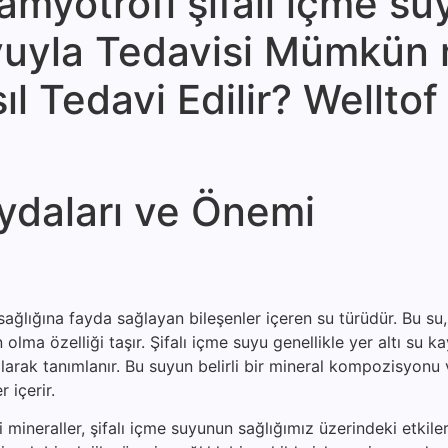
 amyotrofi şifalı içme su
Suyuyla Tedavisi Mümkün
l Tedavi Edilir? Welltof 
ydaları ve Önemi
ağlığına fayda sağlayan bileşenler içeren su türüdür. Bu su, 
lma özelliği taşır. Şifalı içme suyu genellikle yer altı su k
arak tanımlanır. Bu suyun belirli bir mineral kompozisyonu 
 içerir.
eraller, şifalı içme suyunun sağlığımız üzerindeki etkileri