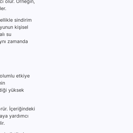
ı olur. Örneğin,
er.
ellikle sindirim
suyunun kişisel
alı su
 aynı zamanda
 olumlu etkiye
nin
diği yüksek
rür. İçeriğindeki
maya yardımcı
ir.