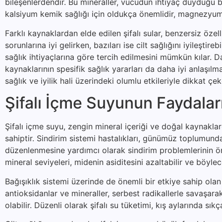
bileşenlerdendir. Bu mineraller, vücudun ihtiyaç duyduğu bi
kalsiyum kemik sağlığı için oldukça önemlidir, magnezyum 
Farklı kaynaklardan elde edilen şifalı sular, benzersiz özelli
sorunlarına iyi gelirken, bazıları ise cilt sağlığını iyileştire
sağlık ihtiyaçlarına göre tercih edilmesini mümkün kılar. Da
kaynaklarının spesifik sağlık yararları da daha iyi anlaşıl
sağlık ve iyilik hali üzerindeki olumlu etkileriyle dikkat ç
Şifalı İçme Suyunun Faydalar
Şifalı içme suyu, zengin mineral içeriği ve doğal kaynakla
sahiptir. Sindirim sistemi hastalıkları, günümüz toplumunda 
düzenlenmesine yardımcı olarak sindirim problemlerinin önl
mineral seviyeleri, midenin asiditesini azaltabilir ve böylec
Bağışıklık sistemi üzerinde de önemli bir etkiye sahip olan 
antioksidanlar ve mineraller, serbest radikallerle savaşa
olabilir. Düzenli olarak şifalı su tüketimi, kış aylarında sıkç