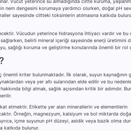
unar. Vücut yeterince su almadığında ciltte kuruma, yaşlanma
, cildin nem dengesini korumaya yardımcı olurken, doğal pH sev
raller sayesinde ciltteki toksinlerin atılmasına katkıda bulun
çecektir. Vücudun yeterince hidrasyona ihtiyacı vardır ve bu
nı sağlarken, belirli mineral içeriği sayesinde enerji üretimini 
suyu, sağlığı koruma ve geliştirme konularında önemli bir rol
r?
önemli kriter bulunmaktadır. İlk olarak, suyun kaynağının gü
aynaklardan veya yer altı sularından elde edilir ve bu neden
akkında bilgi almak, sağlık açısından kritik bir adımdır. Bu
rilir.
ikkat etmektir. Etikette yer alan minerallerin ve elementlerin
lacaktır. Örneğin, magnezyum, kalsiyum ve bol miktarda doğa
r. Ayrıca, içme suyunun pH düzeyi, asidik veya bazik olma d
 katkıda bulunur.