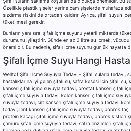
Şifalı suların saklama koşulları da oldukça önemlidir. Bu su
Özellikle plastik şişeler yerine cam şişelerde muhafaza ed
sızdırma riskini de ortadan kaldırır. Ayrıca, şifalı suyun 
tüketilmesi gerekir.
Bunların yanı sıra, şifalı içme suyunu yeterli miktarda tük
durumunu iyileştirir. Günde en az 2 litre su içmek, vücud
önemlidir. Bu nedenle, şifalı içme suyunu günlük hayatta dü
Şifalı İçme Suyu Hangi Hastalı
Welltof Şifalı İçme Suyuyla Tedavi – Şifalı sularla tedavi, suy
hastalıklarına iyi gelen şifalı su, safra kesesi için şifalı su, 
kanseri şifalı içme suyuyla tedavi, prostat kanseri şifalı i
şifalı içme suyuyla tedavi, kolon kanseri şifalı içme suyuyl
suyuyla tedavi, cilt kanseri şifalı içme suyuyla tedavi, kem
tedavi, lenf kanseri şifalı içme suyuyla tedavi, böbrek taşı
protein kaçağı şifalı içme suyuyla tedavi, böbrek kistleri şi
çamuru şifalı içme suyuyla tedavi, safra enzimleri şifalı içm
hormon bozuklukları şifalı içme suyuyla tedavi, guatr hastal