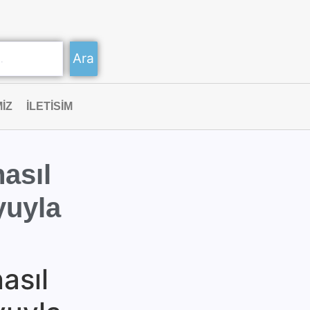
Ara
IZ
ILETISIM
nasıl
yuyla
asıl