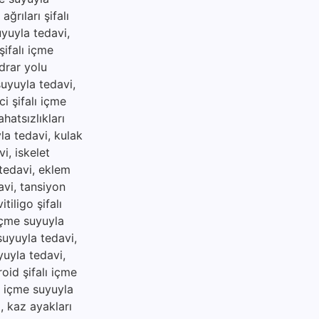
ğrıları şifalı
uyuyla tedavi,
şifalı içme
idrar yolu
suyuyla tedavi,
i şifalı içme
hatsızlıkları
yla tedavi, kulak
i, iskelet
 tedavi, eklem
avi, tansiyon
tiligo şifalı
 içme suyuyla
 suyuyla tedavi,
yuyla tedavi,
roid şifalı içme
lı içme suyuyla
i, kaz ayakları