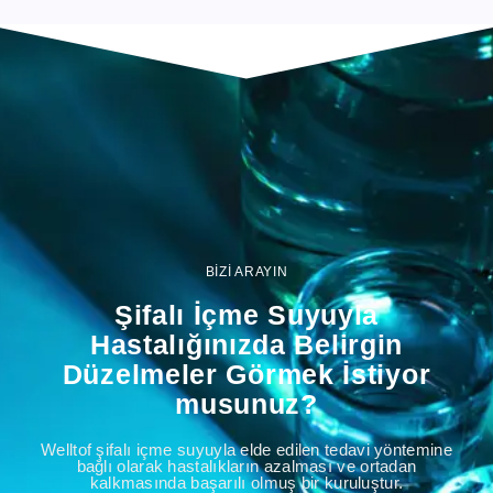
BİZİ ARAYIN
Şifalı İçme Suyuyla
Hastalığınızda Belirgin
Düzelmeler Görmek İstiyor
musunuz?
Welltof şifalı içme suyuyla elde edilen tedavi yöntemine
bağlı olarak hastalıkların azalması ve ortadan
kalkmasında başarılı olmuş bir kuruluştur.