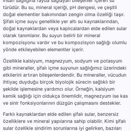
insan sağlığına fayda sağlayan bileşenler içeren su
türüdür. Bu su, mineral içeriği, pH dengesi, ve çeşitli
doğal elementler bakımından zengin olma özelliği taşır.
Şifalı içme suyu genellikle yer altı su kaynaklarından,
doğal kaynaklardan veya kaplıcalardan elde edilen sular
olarak tanımlanır. Bu suyun belirli bir mineral
kompozisyonu vardır ve bu kompozisyon sağlığı olumlu
yönde etkileyebilen elementler içerir.
Özellikle kalsiyum, magnezyum, sodyum ve potasyum
gibi mineraller, şifalı içme suyunun sağlığımız üzerindeki
etkilerini artıran bileşenlerdendir. Bu mineraller, vücudun
ihtiyaç duyduğu birçok biyolojik sürecin sağlıklı bir
şekilde işlemesine yardımcı olur. Örneğin, kalsiyum
kemik sağlığı için oldukça önemlidir, magnezyum ise kas
ve sinir fonksiyonlarının düzgün çalışmasını destekler.
Farklı kaynaklardan elde edilen şifalı sular, benzersiz
özelliklere ve mineral yapılarına sahip olabilir. Kimi şifalı
sular özellikle sindirim sorunlarına iyi gelirken, bazıları