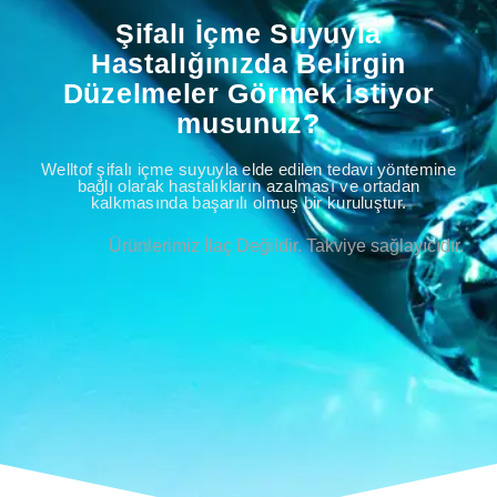
Şifalı İçme Suyuyla
Hastalığınızda Belirgin
Düzelmeler Görmek İstiyor
musunuz?
Welltof şifalı içme suyuyla elde edilen tedavi yöntemine
bağlı olarak hastalıkların azalması ve ortadan
kalkmasında başarılı olmuş bir kuruluştur.
Ürünlerimiz İlaç Değildir. Takviye sağlayıcıdır.