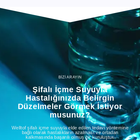
BİZİ ARAYIN
Şifalı İçme Suyuyla
Hastalığınızda Belirgin
Düzelmeler Görmek İstiyor
musunuz?
Welltof şifalı içme suyuyla elde edilen tedavi yöntemine
bağlı olarak hastalıkların azalması ve ortadan
kalkmasında başarılı olmuş bir kuruluştur.