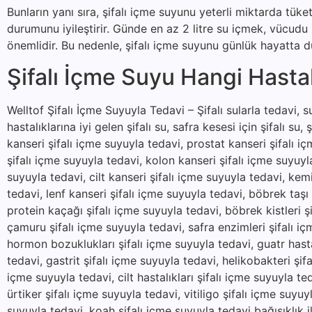
Bunların yanı sıra, şifalı içme suyunu yeterli miktarda tük
durumunu iyileştirir. Günde en az 2 litre su içmek, vücud
önemlidir. Bu nedenle, şifalı içme suyunu günlük hayatta dü
Şifalı İçme Suyu Hangi Hastalı
Welltof Şifalı İçme Suyuyla Tedavi – Şifalı sularla tedavi, suy
hastalıklarına iyi gelen şifalı su, safra kesesi için şifalı su, 
kanseri şifalı içme suyuyla tedavi, prostat kanseri şifalı i
şifalı içme suyuyla tedavi, kolon kanseri şifalı içme suyuyl
suyuyla tedavi, cilt kanseri şifalı içme suyuyla tedavi, kem
tedavi, lenf kanseri şifalı içme suyuyla tedavi, böbrek taşı
protein kaçağı şifalı içme suyuyla tedavi, böbrek kistleri şi
çamuru şifalı içme suyuyla tedavi, safra enzimleri şifalı içm
hormon bozuklukları şifalı içme suyuyla tedavi, guatr hastal
tedavi, gastrit şifalı içme suyuyla tedavi, helikobakteri şifa
içme suyuyla tedavi, cilt hastalıkları şifalı içme suyuyla t
ürtiker şifalı içme suyuyla tedavi, vitiligo şifalı içme suyu
suyuyla tedavi, koah şifalı içme suyuyla tedavi bağışıklık il