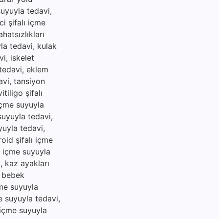
suyuyla tedavi,
i şifalı içme
hatsızlıkları
yla tedavi, kulak
i, iskelet
 tedavi, eklem
avi, tansiyon
tiligo şifalı
 içme suyuyla
 suyuyla tedavi,
yuyla tedavi,
roid şifalı içme
lı içme suyuyla
i, kaz ayakları
, bebek
çme suyuyla
me suyuyla tedavi,
ı içme suyuyla