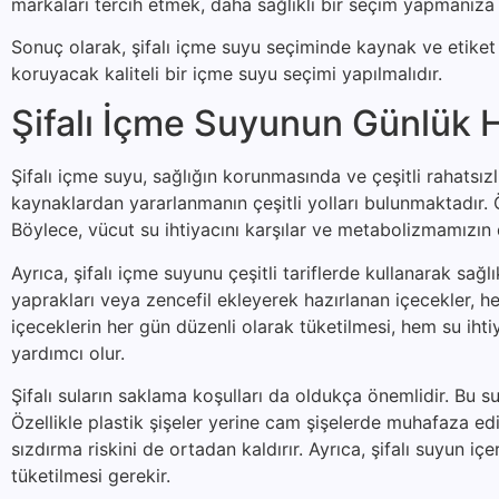
markaları tercih etmek, daha sağlıklı bir seçim yapmanıza 
Sonuç olarak, şifalı içme suyu seçiminde kaynak ve etiket b
koruyacak kaliteli bir içme suyu seçimi yapılmalıdır.
Şifalı İçme Suyunun Günlük H
Şifalı içme suyu, sağlığın korunmasında ve çeşitli rahatsı
kaynaklardan yararlanmanın çeşitli yolları bulunmaktadır. Ön
Böylece, vücut su ihtiyacını karşılar ve metabolizmamızın 
Ayrıca, şifalı içme suyunu çeşitli tariflerde kullanarak sağ
yaprakları veya zencefil ekleyerek hazırlanan içecekler, hem
içeceklerin her gün düzenli olarak tüketilmesi, hem su iht
yardımcı olur.
Şifalı suların saklama koşulları da oldukça önemlidir. Bu su
Özellikle plastik şişeler yerine cam şişelerde muhafaza ed
sızdırma riskini de ortadan kaldırır. Ayrıca, şifalı suyun 
tüketilmesi gerekir.