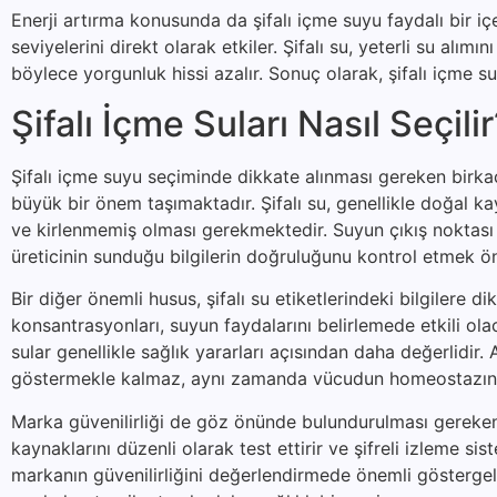
Enerji artırma konusunda da şifalı içme suyu faydalı bir i
seviyelerini direkt olarak etkiler. Şifalı su, yeterli su alımı
böylece yorgunluk hissi azalır. Sonuç olarak, şifalı içme 
Şifalı İçme Suları Nasıl Seçili
Şifalı içme suyu seçiminde dikkate alınması gereken birkaç 
büyük bir önem taşımaktadır. Şifalı su, genellikle doğal k
ve kirlenmemiş olması gerekmektedir. Suyun çıkış noktası h
üreticinin sunduğu bilgilerin doğruluğunu kontrol etmek öne
Bir diğer önemli husus, şifalı su etiketlerindeki bilgilere d
konsantrasyonları, suyun faydalarını belirlemede etkili o
sular genellikle sağlık yararları açısından daha değerlidi
göstermekle kalmaz, aynı zamanda vücudun homeostazına
Marka güvenilirliği de göz önünde bulundurulması gereken b
kaynaklarını düzenli olarak test ettirir ve şifreli izleme sis
markanın güvenilirliğini değerlendirmede önemli göstergele