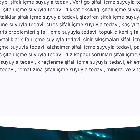
aybı şifalı içme suyuyla tedavi, Vertigo şifalı içme suyuyla 
 şifalı içme suyuyla tedavi, dikkat eksikliği şifalı içme suyu
alıklar şifalı içme suyuyla tedavi, şizofren şifalı içme suyuy
çme suyuyla tedavi, stres şifalı içme suyuyla tedavi, kaş yırtıl
ris problemleri şifalı içme suyuyla tedavi, topuk dikeni şifa
stalıklar şifalı içme suyuyla tedavi, sinir sıkışmaları şifalı i
 içme suyuyla tedavi, alzheimer şifalı içme suyuyla tedavi, pa
 şifalı içme suyuyla tedavi, diz kapağı sorunları şifalı içme 
e suyuyla tedavi, kireçlenme şifalı içme suyuyla tedavi, eklem 
a tedavi, romatizma şifalı içme suyuyla tedavi, mineral ve vit