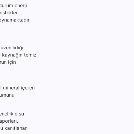
 durum enerji
destekler,
 oynamaktadır.
venilirliği
le kaynağın temiz
nun için
l mineral içeren
urumunu
nellikle su
aporları,
ğu kanıtlanan