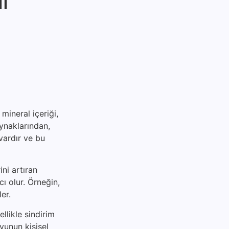
l
mineral içeriği,
aynaklarından,
vardır ve bu
ni artıran
ı olur. Örneğin,
er.
ellikle sindirim
suyunun kişisel