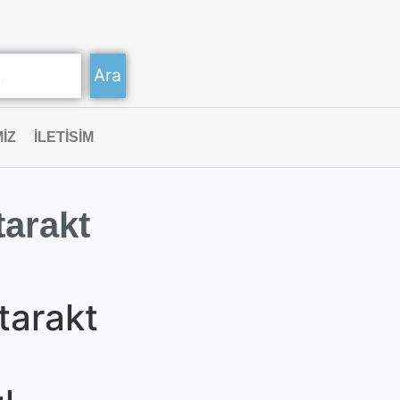
Ara
IZ
ILETISIM
tarakt
tarakt