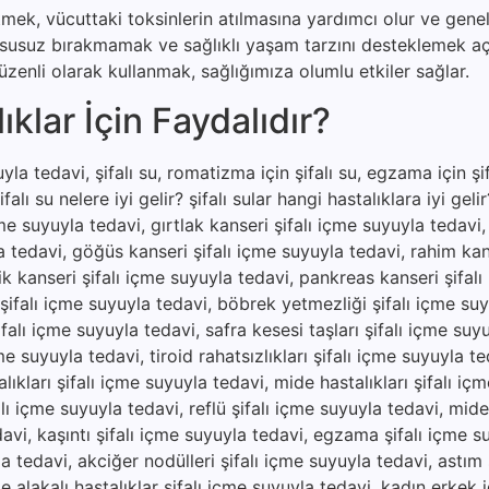
etmek, vücuttaki toksinlerin atılmasına yardımcı olur ve genel
u susuz bırakmamak ve sağlıklı yaşam tarzını desteklemek a
zenli olarak kullanmak, sağlığımıza olumlu etkiler sağlar.
klar İçin Faydalıdır?
la tedavi, şifalı su, romatizma için şifalı su, egzama için şifa
şifalı su nelere iyi gelir? şifalı sular hangi hastalıklara iyi gel
çme suyuyla tedavi, gırtlak kanseri şifalı içme suyuyla tedavi
a tedavi, göğüs kanseri şifalı içme suyuyla tedavi, rahim kan
ik kanseri şifalı içme suyuyla tedavi, pankreas kanseri şifal
 şifalı içme suyuyla tedavi, böbrek yetmezliği şifalı içme suy
falı içme suyuyla tedavi, safra kesesi taşları şifalı içme suy
e suyuyla tedavi, tiroid rahatsızlıkları şifalı içme suyuyla te
ıkları şifalı içme suyuyla tedavi, mide hastalıkları şifalı iç
lı içme suyuyla tedavi, reflü şifalı içme suyuyla tedavi, mide a
edavi, kaşıntı şifalı içme suyuyla tedavi, egzama şifalı içme s
yla tedavi, akciğer nodülleri şifalı içme suyuyla tedavi, astım 
e alakalı hastalıklar şifalı içme suyuyla tedavi, kadın erkek 