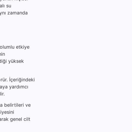
alı su
 aynı zamanda
 olumlu etkiye
nin
diği yüksek
rür. İçeriğindeki
maya yardımcı
ir.
 belirtileri ve
iyesini
arak genel cilt