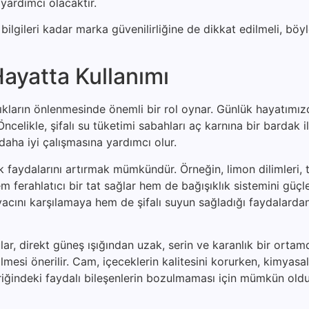
yardımcı olacaktır.
ilgileri kadar marka güvenilirliğine de dikkat edilmeli, böyl
ayatta Kullanımı
zlıkların önlenmesinde önemli bir rol oynar. Günlük hayatımı
celikle, şifalı su tüketimi sabahları aç karnına bir bardak il
daha iyi çalışmasına yardımcı olur.
lık faydalarını artırmak mümkündür. Örneğin, limon dilimleri,
 ferahlatıcı bir tat sağlar hem de bağışıklık sistemini güçle
iyacını karşılamaya hem de şifalı suyun sağladığı faydalard
lar, direkt güneş ışığından uzak, serin ve karanlık bir ortam
ilmesi önerilir. Cam, içeceklerin kalitesini korurken, kimyas
içeriğindeki faydalı bileşenlerin bozulmaması için mümkün ol