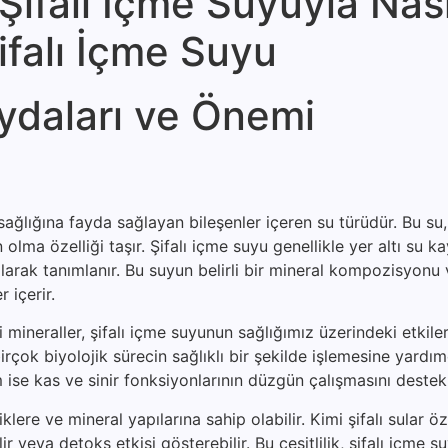
ifalı İçme Suyuyla Nası
Şifalı İçme Suyu
ydaları ve Önemi
ağlığına fayda sağlayan bileşenler içeren su türüdür. Bu su, 
lma özelliği taşır. Şifalı içme suyu genellikle yer altı su k
arak tanımlanır. Bu suyun belirli bir mineral kompozisyonu 
 içerir.
eraller, şifalı içme suyunun sağlığımız üzerindeki etkileri
rçok biyolojik sürecin sağlıklı bir şekilde işlemesine yardımc
ise kas ve sinir fonksiyonlarının düzgün çalışmasını destekl
klere ve mineral yapılarına sahip olabilir. Kimi şifalı sular öz
bilir veya detoks etkisi gösterebilir. Bu çeşitlilik, şifalı içme 