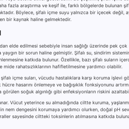
ha fazla araştırma ve keşif ile, farklı bölgelerde bulunan şif
maktadır. Böylece, şifalı içme suyu yalnızca bir içecek değil,
eken bir kaynak haline gelmektedir.
ı
rdan elde edilmesi sebebiyle insan sağlığı üzerinde pek çok
yaygın bir sorun haline gelmiştir. Şifalı su, sindirim sistemi
enmesine katkıda bulunur. Özellikle, bazı şifalı suların içer
e mide rahatsızlıklarının hafifletilmesine yardımcı olabilir.
şifalı içme suları, vücudu hastalıklara karşı koruma işlevi gö
rak hücre hasarını önlemeye ve bağışıklık fonksiyonunu artır
a görülen soğuk algınlığı gibi enfeksiyonların riskini azaltabil
unar. Vücut yeterince su almadığında ciltte kuruma, yaşlanma
, cildin nem dengesini korumaya yardımcı olurken, doğal pH sev
raller sayesinde ciltteki toksinlerin atılmasına katkıda bulun