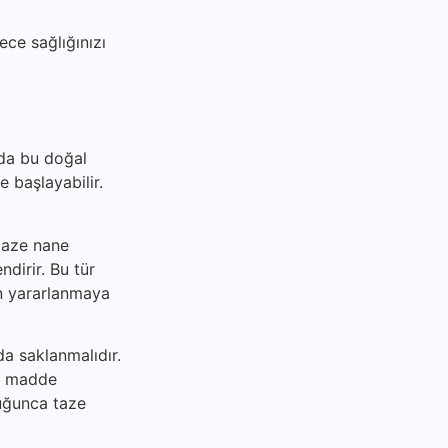
ece sağlığınızı
zda bu doğal
e başlayabilir.
 taze nane
ndirir. Bu tür
an yararlanmaya
da saklanmalıdır.
al madde
duğunca taze