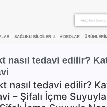
MLAR
SAĞLIKLI BILGILER
VIDEOLAR
ÜRÜNLERIM
t nasıl tedavi edilir? Ka
avi
t nasıl tedavi edilir? Ka
avi – Şifalı İçme Suyuyla