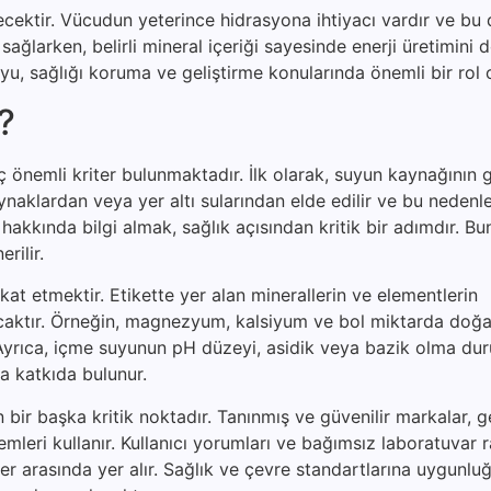
çecektir. Vücudun yeterince hidrasyona ihtiyacı vardır ve bu
nı sağlarken, belirli mineral içeriği sayesinde enerji üretimini 
suyu, sağlığı koruma ve geliştirme konularında önemli bir rol
r?
önemli kriter bulunmaktadır. İlk olarak, suyun kaynağının gü
aynaklardan veya yer altı sularından elde edilir ve bu neden
akkında bilgi almak, sağlık açısından kritik bir adımdır. Bu
rilir.
ikkat etmektir. Etikette yer alan minerallerin ve elementlerin
lacaktır. Örneğin, magnezyum, kalsiyum ve bol miktarda doğa
r. Ayrıca, içme suyunun pH düzeyi, asidik veya bazik olma d
 katkıda bulunur.
ir başka kritik noktadır. Tanınmış ve güvenilir markalar, ge
temleri kullanır. Kullanıcı yorumları ve bağımsız laboratuvar r
r arasında yer alır. Sağlık ve çevre standartlarına uygunlu