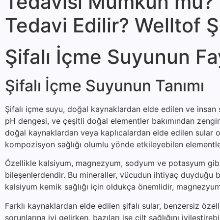
Tedavisi Mümkün mü? Ş
Tedavi Edilir? Welltof 
Şifalı İçme Suyunun Fa
Şifalı İçme Suyunun Tanımı
Şifalı içme suyu, doğal kaynaklardan elde edilen ve insan s
pH dengesi, ve çeşitli doğal elementler bakımından zengin o
doğal kaynaklardan veya kaplıcalardan elde edilen sular ol
kompozisyon sağlığı olumlu yönde etkileyebilen elementler
Özellikle kalsiyum, magnezyum, sodyum ve potasyum gibi min
bileşenlerdendir. Bu mineraller, vücudun ihtiyaç duyduğu bi
kalsiyum kemik sağlığı için oldukça önemlidir, magnezyum 
Farklı kaynaklardan elde edilen şifalı sular, benzersiz özelli
sorunlarına iyi gelirken, bazıları ise cilt sağlığını iyileştire