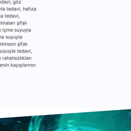
tedavi, göz
yla tedavi, hafıza
la tedavi,
maları şifalı
lı içme suyuyla
çme suyuyla
rkinson şifalı
suyuyla tedavi,
rahatsızlıkları
amin kayıplarının