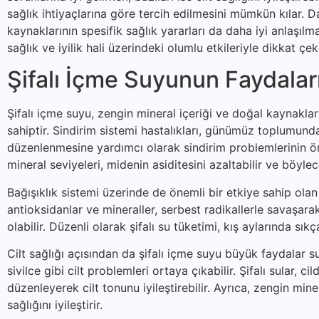
sağlık ihtiyaçlarına göre tercih edilmesini mümkün kılar. Da
kaynaklarının spesifik sağlık yararları da daha iyi anlaşıl
sağlık ve iyilik hali üzerindeki olumlu etkileriyle dikkat ç
Şifalı İçme Suyunun Faydalar
Şifalı içme suyu, zengin mineral içeriği ve doğal kaynakla
sahiptir. Sindirim sistemi hastalıkları, günümüz toplumunda 
düzenlenmesine yardımcı olarak sindirim problemlerinin önl
mineral seviyeleri, midenin asiditesini azaltabilir ve böylec
Bağışıklık sistemi üzerinde de önemli bir etkiye sahip olan 
antioksidanlar ve mineraller, serbest radikallerle savaşa
olabilir. Düzenli olarak şifalı su tüketimi, kış aylarında sıkç
Cilt sağlığı açısından da şifalı içme suyu büyük faydalar s
sivilce gibi cilt problemleri ortaya çıkabilir. Şifalı sular
düzenleyerek cilt tonunu iyileştirebilir. Ayrıca, zengin mine
sağlığını iyileştirir.