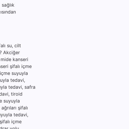
 sağlık
çısından
lı su, cilt
ir? Akciğer
, mide kanseri
seri şifalı içme
ı içme suyuyla
uyla tedavi,
uyla tedavi, safra
davi, tiroid
me suyuyla
ğrıları şifalı
uyuyla tedavi,
şifalı içme
idrar yolu