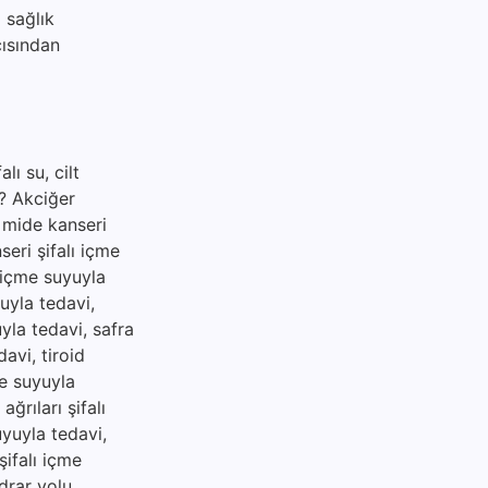
 sağlık
çısından
lı su, cilt
ir? Akciğer
, mide kanseri
seri şifalı içme
ı içme suyuyla
uyla tedavi,
uyla tedavi, safra
davi, tiroid
me suyuyla
ğrıları şifalı
uyuyla tedavi,
şifalı içme
idrar yolu