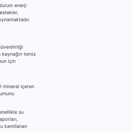
 durum enerji
destekler,
 oynamaktadır.
venilirliği
le kaynağın temiz
nun için
l mineral içeren
urumunu
nellikle su
aporları,
ğu kanıtlanan