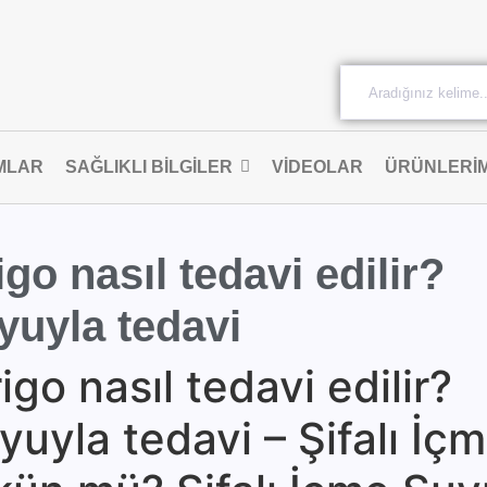
MLAR
SAĞLIKLI BILGILER
VIDEOLAR
ÜRÜNLERIM
igo nasıl tedavi edilir?
uyuyla tedavi
igo nasıl tedavi edilir?
uyuyla tedavi – Şifalı İç