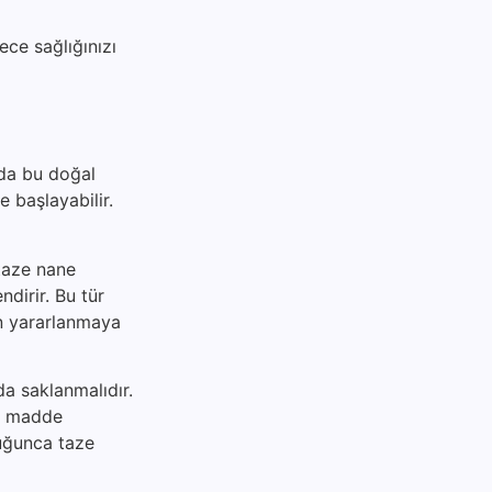
ece sağlığınızı
zda bu doğal
e başlayabilir.
 taze nane
ndirir. Bu tür
an yararlanmaya
da saklanmalıdır.
al madde
duğunca taze