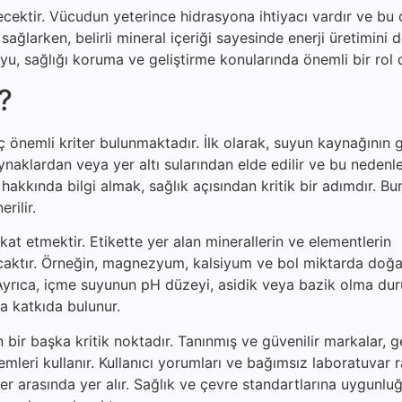
çecektir. Vücudun yeterince hidrasyona ihtiyacı vardır ve bu
nı sağlarken, belirli mineral içeriği sayesinde enerji üretimini 
suyu, sağlığı koruma ve geliştirme konularında önemli bir rol
r?
önemli kriter bulunmaktadır. İlk olarak, suyun kaynağının gü
aynaklardan veya yer altı sularından elde edilir ve bu neden
akkında bilgi almak, sağlık açısından kritik bir adımdır. Bu
rilir.
ikkat etmektir. Etikette yer alan minerallerin ve elementlerin
lacaktır. Örneğin, magnezyum, kalsiyum ve bol miktarda doğa
r. Ayrıca, içme suyunun pH düzeyi, asidik veya bazik olma d
 katkıda bulunur.
ir başka kritik noktadır. Tanınmış ve güvenilir markalar, ge
temleri kullanır. Kullanıcı yorumları ve bağımsız laboratuvar r
r arasında yer alır. Sağlık ve çevre standartlarına uygunlu