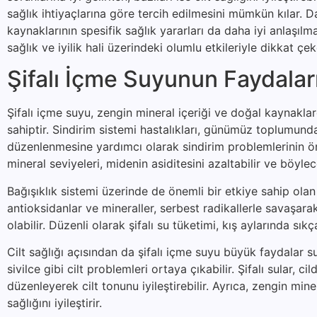
sağlık ihtiyaçlarına göre tercih edilmesini mümkün kılar. Da
kaynaklarının spesifik sağlık yararları da daha iyi anlaşıl
sağlık ve iyilik hali üzerindeki olumlu etkileriyle dikkat ç
Şifalı İçme Suyunun Faydalar
Şifalı içme suyu, zengin mineral içeriği ve doğal kaynakla
sahiptir. Sindirim sistemi hastalıkları, günümüz toplumunda 
düzenlenmesine yardımcı olarak sindirim problemlerinin önl
mineral seviyeleri, midenin asiditesini azaltabilir ve böylec
Bağışıklık sistemi üzerinde de önemli bir etkiye sahip olan 
antioksidanlar ve mineraller, serbest radikallerle savaşa
olabilir. Düzenli olarak şifalı su tüketimi, kış aylarında sıkç
Cilt sağlığı açısından da şifalı içme suyu büyük faydalar s
sivilce gibi cilt problemleri ortaya çıkabilir. Şifalı sular
düzenleyerek cilt tonunu iyileştirebilir. Ayrıca, zengin mine
sağlığını iyileştirir.