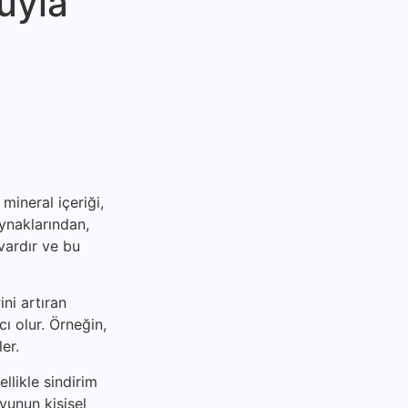
uyla
mineral içeriği,
aynaklarından,
vardır ve bu
ni artıran
ı olur. Örneğin,
er.
ellikle sindirim
suyunun kişisel