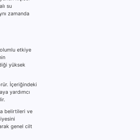
alı su
 aynı zamanda
 olumlu etkiye
nin
diği yüksek
rür. İçeriğindeki
maya yardımcı
ir.
 belirtileri ve
iyesini
arak genel cilt