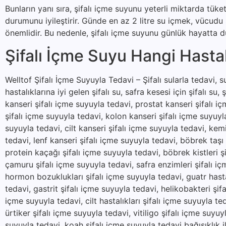
Bunların yanı sıra, şifalı içme suyunu yeterli miktarda tük
durumunu iyileştirir. Günde en az 2 litre su içmek, vücud
önemlidir. Bu nedenle, şifalı içme suyunu günlük hayatta dü
Şifalı İçme Suyu Hangi Hastalı
Welltof Şifalı İçme Suyuyla Tedavi – Şifalı sularla tedavi, suy
hastalıklarına iyi gelen şifalı su, safra kesesi için şifalı su, 
kanseri şifalı içme suyuyla tedavi, prostat kanseri şifalı i
şifalı içme suyuyla tedavi, kolon kanseri şifalı içme suyuyl
suyuyla tedavi, cilt kanseri şifalı içme suyuyla tedavi, kem
tedavi, lenf kanseri şifalı içme suyuyla tedavi, böbrek taşı
protein kaçağı şifalı içme suyuyla tedavi, böbrek kistleri şi
çamuru şifalı içme suyuyla tedavi, safra enzimleri şifalı içm
hormon bozuklukları şifalı içme suyuyla tedavi, guatr hastal
tedavi, gastrit şifalı içme suyuyla tedavi, helikobakteri şifa
içme suyuyla tedavi, cilt hastalıkları şifalı içme suyuyla t
ürtiker şifalı içme suyuyla tedavi, vitiligo şifalı içme suyu
suyuyla tedavi, koah şifalı içme suyuyla tedavi bağışıklık il