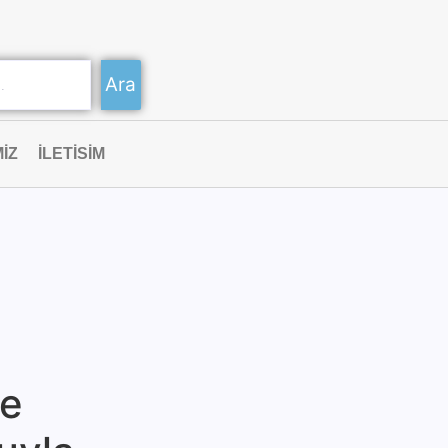
Ara
IZ
ILETISIM
me