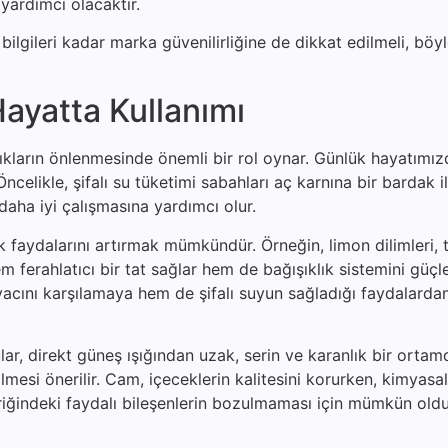
yardımcı olacaktır.
ilgileri kadar marka güvenilirliğine de dikkat edilmeli, böyl
ayatta Kullanımı
zlıkların önlenmesinde önemli bir rol oynar. Günlük hayatımı
celikle, şifalı su tüketimi sabahları aç karnına bir bardak il
daha iyi çalışmasına yardımcı olur.
lık faydalarını artırmak mümkündür. Örneğin, limon dilimleri,
 ferahlatıcı bir tat sağlar hem de bağışıklık sistemini güçle
iyacını karşılamaya hem de şifalı suyun sağladığı faydalard
lar, direkt güneş ışığından uzak, serin ve karanlık bir ortam
ilmesi önerilir. Cam, içeceklerin kalitesini korurken, kimyas
içeriğindeki faydalı bileşenlerin bozulmaması için mümkün ol