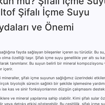
ün mü? Şifalı İçme Suy
ltof Şifalı İçme Suyu
ydaları ve Önemi
ağlığına fayda sağlayan bileşenler içeren su türüdür. Bu su, 
lma özelliği taşır. Şifalı içme suyu genellikle yer altı su k
arak tanımlanır. Bu suyun belirli bir mineral kompozisyonu 
 içerir.
eraller, şifalı içme suyunun sağlığımız üzerindeki etkileri
rçok biyolojik sürecin sağlıklı bir şekilde işlemesine yardımc
ise kas ve sinir fonksiyonlarının düzgün çalışmasını destekl
klere ve mineral yapılarına sahip olabilir. Kimi şifalı sular öz
bilir veya detoks etkisi gösterebilir. Bu çeşitlilik, şifalı içme 