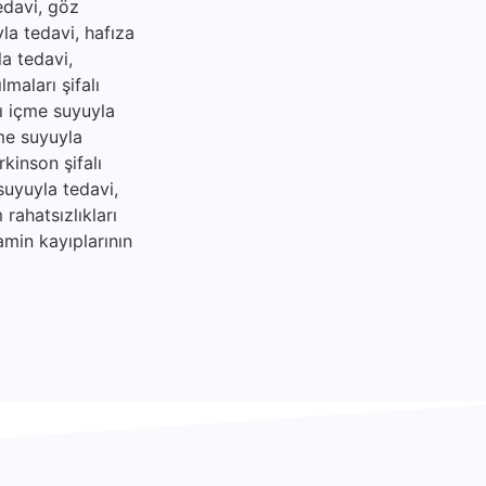
tedavi, göz
yla tedavi, hafıza
la tedavi,
maları şifalı
lı içme suyuyla
çme suyuyla
rkinson şifalı
suyuyla tedavi,
rahatsızlıkları
amin kayıplarının