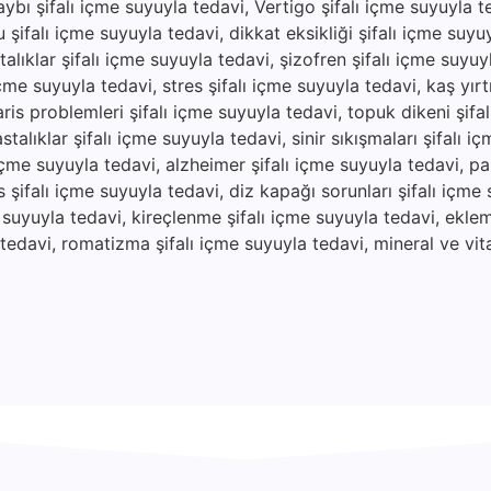
aybı şifalı içme suyuyla tedavi, Vertigo şifalı içme suyuyla 
 şifalı içme suyuyla tedavi, dikkat eksikliği şifalı içme suyu
alıklar şifalı içme suyuyla tedavi, şizofren şifalı içme suyuy
çme suyuyla tedavi, stres şifalı içme suyuyla tedavi, kaş yırtıl
ris problemleri şifalı içme suyuyla tedavi, topuk dikeni şifa
stalıklar şifalı içme suyuyla tedavi, sinir sıkışmaları şifalı i
 içme suyuyla tedavi, alzheimer şifalı içme suyuyla tedavi, pa
 şifalı içme suyuyla tedavi, diz kapağı sorunları şifalı içme 
e suyuyla tedavi, kireçlenme şifalı içme suyuyla tedavi, eklem 
a tedavi, romatizma şifalı içme suyuyla tedavi, mineral ve vit