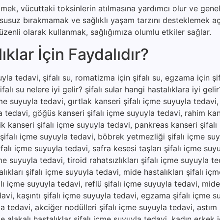
etmek, vücuttaki toksinlerin atılmasına yardımcı olur ve genel
u susuz bırakmamak ve sağlıklı yaşam tarzını desteklemek a
zenli olarak kullanmak, sağlığımıza olumlu etkiler sağlar.
klar İçin Faydalıdır?
la tedavi, şifalı su, romatizma için şifalı su, egzama için şifa
şifalı su nelere iyi gelir? şifalı sular hangi hastalıklara iyi gel
çme suyuyla tedavi, gırtlak kanseri şifalı içme suyuyla tedavi
a tedavi, göğüs kanseri şifalı içme suyuyla tedavi, rahim kan
ik kanseri şifalı içme suyuyla tedavi, pankreas kanseri şifal
 şifalı içme suyuyla tedavi, böbrek yetmezliği şifalı içme suy
falı içme suyuyla tedavi, safra kesesi taşları şifalı içme suy
e suyuyla tedavi, tiroid rahatsızlıkları şifalı içme suyuyla te
ıkları şifalı içme suyuyla tedavi, mide hastalıkları şifalı iç
lı içme suyuyla tedavi, reflü şifalı içme suyuyla tedavi, mide a
edavi, kaşıntı şifalı içme suyuyla tedavi, egzama şifalı içme s
yla tedavi, akciğer nodülleri şifalı içme suyuyla tedavi, astım 
e alakalı hastalıklar şifalı içme suyuyla tedavi, kadın erkek 