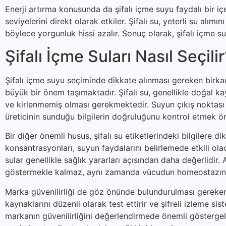
Enerji artırma konusunda da şifalı içme suyu faydalı bir i
seviyelerini direkt olarak etkiler. Şifalı su, yeterli su alımı
böylece yorgunluk hissi azalır. Sonuç olarak, şifalı içme 
Şifalı İçme Suları Nasıl Seçili
Şifalı içme suyu seçiminde dikkate alınması gereken birkaç 
büyük bir önem taşımaktadır. Şifalı su, genellikle doğal k
ve kirlenmemiş olması gerekmektedir. Suyun çıkış noktası h
üreticinin sunduğu bilgilerin doğruluğunu kontrol etmek öne
Bir diğer önemli husus, şifalı su etiketlerindeki bilgilere d
konsantrasyonları, suyun faydalarını belirlemede etkili o
sular genellikle sağlık yararları açısından daha değerlidi
göstermekle kalmaz, aynı zamanda vücudun homeostazına
Marka güvenilirliği de göz önünde bulundurulması gereken b
kaynaklarını düzenli olarak test ettirir ve şifreli izleme sis
markanın güvenilirliğini değerlendirmede önemli göstergele