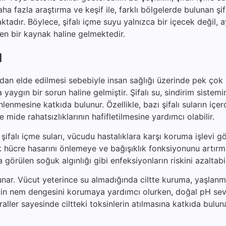
ha fazla araştırma ve keşif ile, farklı bölgelerde bulunan şif
maktadır. Böylece, şifalı içme suyu yalnızca bir içecek değil,
eken bir kaynak haline gelmektedir.
ı
rdan elde edilmesi sebebiyle insan sağlığı üzerinde pek çok
yaygın bir sorun haline gelmiştir. Şifalı su, sindirim sistemi
enmesine katkıda bulunur. Özellikle, bazı şifalı suların içer
e mide rahatsızlıklarının hafifletilmesine yardımcı olabilir.
şifalı içme suları, vücudu hastalıklara karşı koruma işlevi gö
rak hücre hasarını önlemeye ve bağışıklık fonksiyonunu artır
a görülen soğuk algınlığı gibi enfeksiyonların riskini azaltabil
unar. Vücut yeterince su almadığında ciltte kuruma, yaşlanma
, cildin nem dengesini korumaya yardımcı olurken, doğal pH sev
raller sayesinde ciltteki toksinlerin atılmasına katkıda bulun