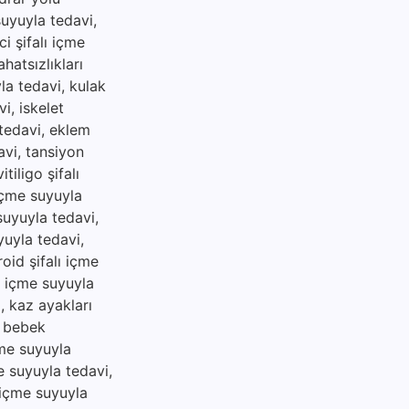
suyuyla tedavi,
i şifalı içme
hatsızlıkları
yla tedavi, kulak
i, iskelet
 tedavi, eklem
avi, tansiyon
tiligo şifalı
 içme suyuyla
 suyuyla tedavi,
yuyla tedavi,
roid şifalı içme
lı içme suyuyla
i, kaz ayakları
, bebek
çme suyuyla
me suyuyla tedavi,
ı içme suyuyla