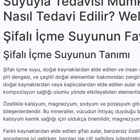
Suyuyla Tedavisi Mümk
Nasıl Tedavi Edilir? Wel
Şifalı İçme Suyunun Fa
Şifalı İçme Suyunun Tanımı
Şifalı içme suyu, doğal kaynaklardan elde edilen ve insan s
pH dengesi, ve çeşitli doğal elementler bakımından zengin o
doğal kaynaklardan veya kaplıcalardan elde edilen sular ol
kompozisyon sağlığı olumlu yönde etkileyebilen elementler
Özellikle kalsiyum, magnezyum, sodyum ve potasyum gibi min
bileşenlerdendir. Bu mineraller, vücudun ihtiyaç duyduğu bi
kalsiyum kemik sağlığı için oldukça önemlidir, magnezyum 
Farklı kaynaklardan elde edilen şifalı sular, benzersiz özelli
sorunlarına iyi gelirken, bazıları ise cilt sağlığını iyileştire