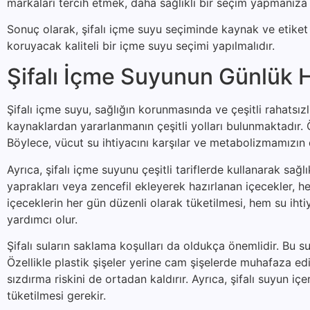
markaları tercih etmek, daha sağlıklı bir seçim yapmanıza 
Sonuç olarak, şifalı içme suyu seçiminde kaynak ve etiket b
koruyacak kaliteli bir içme suyu seçimi yapılmalıdır.
Şifalı İçme Suyunun Günlük H
Şifalı içme suyu, sağlığın korunmasında ve çeşitli rahatsı
kaynaklardan yararlanmanın çeşitli yolları bulunmaktadır. Ön
Böylece, vücut su ihtiyacını karşılar ve metabolizmamızın 
Ayrıca, şifalı içme suyunu çeşitli tariflerde kullanarak sağ
yaprakları veya zencefil ekleyerek hazırlanan içecekler, hem
içeceklerin her gün düzenli olarak tüketilmesi, hem su iht
yardımcı olur.
Şifalı suların saklama koşulları da oldukça önemlidir. Bu su
Özellikle plastik şişeler yerine cam şişelerde muhafaza ed
sızdırma riskini de ortadan kaldırır. Ayrıca, şifalı suyun 
tüketilmesi gerekir.