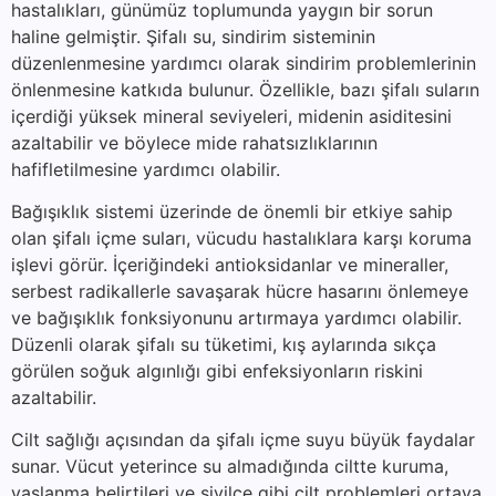
hastalıkları, günümüz toplumunda yaygın bir sorun
haline gelmiştir. Şifalı su, sindirim sisteminin
düzenlenmesine yardımcı olarak sindirim problemlerinin
önlenmesine katkıda bulunur. Özellikle, bazı şifalı suların
içerdiği yüksek mineral seviyeleri, midenin asiditesini
azaltabilir ve böylece mide rahatsızlıklarının
hafifletilmesine yardımcı olabilir.
Bağışıklık sistemi üzerinde de önemli bir etkiye sahip
olan şifalı içme suları, vücudu hastalıklara karşı koruma
işlevi görür. İçeriğindeki antioksidanlar ve mineraller,
serbest radikallerle savaşarak hücre hasarını önlemeye
ve bağışıklık fonksiyonunu artırmaya yardımcı olabilir.
Düzenli olarak şifalı su tüketimi, kış aylarında sıkça
görülen soğuk algınlığı gibi enfeksiyonların riskini
azaltabilir.
Cilt sağlığı açısından da şifalı içme suyu büyük faydalar
sunar. Vücut yeterince su almadığında ciltte kuruma,
yaşlanma belirtileri ve sivilce gibi cilt problemleri ortaya