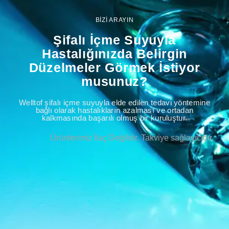
BİZİ ARAYIN
Şifalı İçme Suyuyla
Hastalığınızda Belirgin
Düzelmeler Görmek İstiyor
musunuz?
Welltof şifalı içme suyuyla elde edilen tedavi yöntemine
bağlı olarak hastalıkların azalması ve ortadan
kalkmasında başarılı olmuş bir kuruluştur.
Ürünlerimiz İlaç Değildir. Takviye sağlayıcıdır.