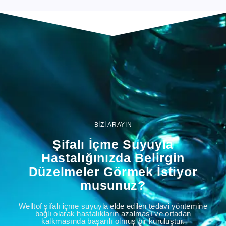
BİZİ ARAYIN
Şifalı İçme Suyuyla
Hastalığınızda Belirgin
Düzelmeler Görmek İstiyor
musunuz?
Welltof şifalı içme suyuyla elde edilen tedavi yöntemine
bağlı olarak hastalıkların azalması ve ortadan
kalkmasında başarılı olmuş bir kuruluştur.